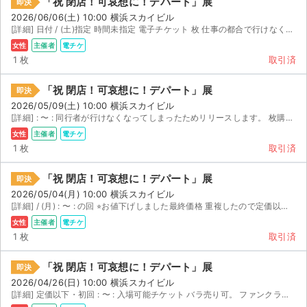
「祝 閉店！可哀想に！デパート」展
即決
2026/06/06(土) 10:00 横浜スカイビル
[詳細] 日付 / (土)指定 時間未指定 電子チケット 枚 仕事の都合で行けなくなってしまったため出品...
女性
主催者
電チケ
1 枚
取引済
「祝 閉店！可哀想に！デパート」展
即決
2026/05/09(土) 10:00 横浜スカイビル
[詳細] : 〜 : 同行者が行けなくなってしまったためリリースします。 枚購入しましたが...
女性
主催者
電チケ
1 枚
取引済
「祝 閉店！可哀想に！デパート」展
即決
2026/05/04(月) 10:00 横浜スカイビル
[詳細] / (月) : 〜 : の回 ⭐︎お値下げしました最終価格 重複したので定価以下で出...
女性
主催者
電チケ
1 枚
取引済
サイト情報
「祝 閉店！可哀想に！デパート」展
即決
チケットジャム運営会社
2026/04/26(日) 10:00 横浜スカイビル
[詳細] 定価以下・初回 : 〜 : 入場可能チケット バラ売り可。 ファンクラブ最速先行チケッ...