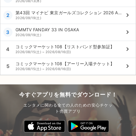
2026/08/13(木)
第43回 マイナビ 東京ガールズコレクション 2026 AUTUMN/WINTER
keyboard_arrow_right
2
2026/09/19(土)
GMMTV FANDAY 33 IN OSAKA
keyboard_arrow_right
3
2026/09/19(土)
コミックマーケット108【リストバンド型参加証】
keyboard_arrow_right
4
2026/08/15(土) ~ 2026/08/16(日)
コミックマーケット108【アーリー入場チケット】
keyboard_arrow_right
5
2026/08/15(土) ~ 2026/08/16(日)
今すぐアプリを無料でダウンロード！
エンタメに関わる全ての人のための安心チケッ
ト売買アプリ