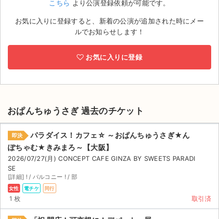
こちら
より公演登録依頼が可能です。
ライブ・コンサート（海外）
お気に入りに登録すると、新着の公演が追加された時にメー
ルでお知らせします！
イベント
お気に入りに登録
スポーツ
演劇・ミュージカル
ご利用ガイド
おぱんちゅうさぎ 過去のチケット
ご利用ガイド
パラダイス！カフェ☆ ～おぱんちゅうさぎ★ん
即決
ぽちゃむ★きみまろ～【大阪】
手数料・お支払い方法
2026/07/27(月) CONCEPT CAFE GINZA BY SWEETS PARADI
SE
AIに質問する
[詳細] ! / バルコニー ! / 部
女性
電チケ
同行
よくある質問
1 枚
取引済
お知らせ