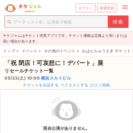
menu
ログイン
新規登録
person_add
exit_to_app
新規会員登録
ログイン
チケジャムはチケット売買アプリです。チケット価格は定価より安いまたは
チケットを探す
高い場合があります。
新着チケット
トップ
>
イベント
>
その他のイベント
>
おぱんちゅうさぎ チケット
「祝 閉店！可哀想に！デパート」展
値下げしたチケット
リセールチケット一覧
都道府県からチケットを探す
05/23(土) 10:00
横浜スカイビル
チケットを出品する
リクエストする
口コミ投稿
もうすぐ開催のチケット
チケットのリクエスト一覧
取扱チケット
現在公演がありません。
ライブ・コンサート（国内）