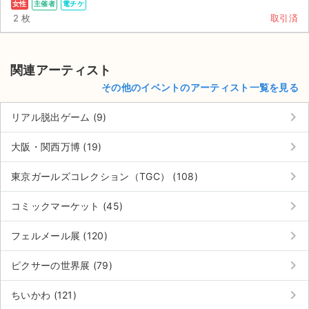
チケットジャム利用規約
女性
主催者
電チケ
2 枚
取引済
プライバシーポリシー
特定商取引法に基づく表記
関連アーティスト
その他のイベントのアーティスト一覧を見る
公演登録依頼
keyboard_arrow_right
リアル脱出ゲーム (9)
不正転売禁止法について
keyboard_arrow_right
大阪・関西万博 (19)
チケットジャムの取り組み
keyboard_arrow_right
東京ガールズコレクション（TGC） (108)
音楽情報
keyboard_arrow_right
コミックマーケット (45)
keyboard_arrow_right
フェルメール展 (120)
keyboard_arrow_right
ピクサーの世界展 (79)
keyboard_arrow_right
ちいかわ (121)