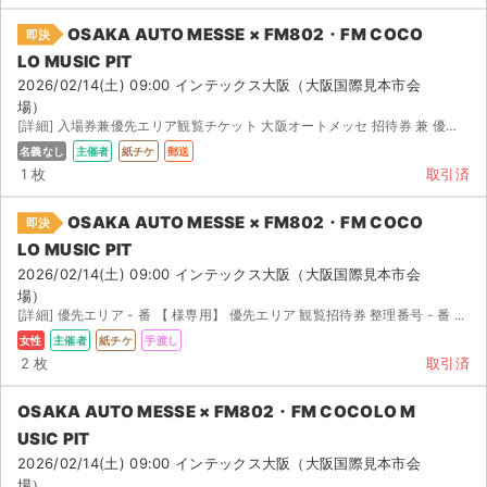
チケットジャム利用規約
OSAKA AUTO MESSE × FM802・FM COCO
即決
プライバシーポリシー
LO MUSIC PIT
2026/02/14(土) 09:00 インテックス大阪（大阪国際見本市会
特定商取引法に基づく表記
場）
[詳細] 入場券兼優先エリア観覧チケット 大阪オートメッセ 招待券 兼 優先...
公演登録依頼
名義なし
主催者
紙チケ
郵送
1 枚
取引済
不正転売禁止法について
OSAKA AUTO MESSE × FM802・FM COCO
即決
チケットジャムの取り組み
LO MUSIC PIT
2026/02/14(土) 09:00 インテックス大阪（大阪国際見本市会
音楽情報
場）
[詳細] 優先エリア - 番 【 様専用】 優先エリア 観覧招待券 整理番号 - 番 ...
女性
主催者
紙チケ
手渡し
2 枚
取引済
OSAKA AUTO MESSE × FM802・FM COCOLO M
USIC PIT
2026/02/14(土) 09:00 インテックス大阪（大阪国際見本市会
場）