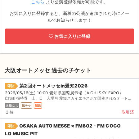
こちら
より公演登録依頼が可能です。
ライブ・コンサート（海外）
お気に入りに登録すると、新着の公演が追加された時にメー
ルでお知らせします！
イベント
お気に入りに登録
スポーツ
演劇・ミュージカル
ご利用ガイド
大阪オートメッセ 過去のチケット
ご利用ガイド
第2回オートメッセin愛知2026
即決
2026/05/16(土) 10:00 愛知県国際展示場（AICHI SKY EXPO）
手数料・お支払い方法
[詳細] 招待券 土、日 入場可 愛知スカイエキスポで開催されるオートメッセの招待券です。 - イベン...
名義なし
紙チケ
郵送
AIに質問する
2 枚
取引済
よくある質問
OSAKA AUTO MESSE × FM802・FM COCO
即決
LO MUSIC PIT
お知らせ