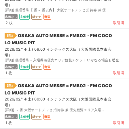
場）
[詳細] 整理番号【 番～ 番以内】 大阪オートメッセ 招待券 兼 優...
名義なし
主催者
紙チケ
郵送
2 枚
取引済
OSAKA AUTO MESSE × FM802・FM COCO
即決
LO MUSIC PIT
2026/02/14(土) 09:00 インテックス大阪（大阪国際見本市会
場）
[詳細] 整理番号 - 入場券兼優先エリア観覧チケット いかなる場合も返金不可
名義なし
主催者
紙チケ
郵送
1 枚
取引済
OSAKA AUTO MESSE × FM802・FM COCO
即決
LO MUSIC PIT
2026/02/14(土) 09:00 インテックス大阪（大阪国際見本市会
場）
[詳細] ～ 番 大阪オートメッセ 招待券 兼 優先観覧エリア入場...
名義なし
主催者
紙チケ
郵送
1 枚
取引済