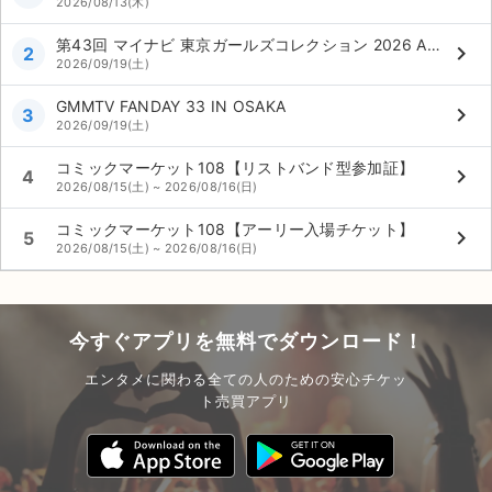
2026/08/13(木)
第43回 マイナビ 東京ガールズコレクション 2026 AUTUMN/WINTER
keyboard_arrow_right
2
2026/09/19(土)
GMMTV FANDAY 33 IN OSAKA
keyboard_arrow_right
3
2026/09/19(土)
コミックマーケット108【リストバンド型参加証】
keyboard_arrow_right
4
2026/08/15(土) ~ 2026/08/16(日)
コミックマーケット108【アーリー入場チケット】
keyboard_arrow_right
5
2026/08/15(土) ~ 2026/08/16(日)
今すぐアプリを無料でダウンロード！
エンタメに関わる全ての人のための安心チケッ
ト売買アプリ