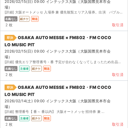
2026/02/15(日) 09:00 インテックス大阪（大阪国際見本市会
場）
[詳細] 大阪オートメッセ 入場券 兼 優先観覧エリア入場券。出演 バブルガム・...
名義なし
紙チケ
郵送
2 枚
取引済
OSAKA AUTO MESSE × FM802・FM COCO
即決
LO MUSIC PIT
2026/02/15(日) 09:00 インテックス大阪（大阪国際見本市会
場）
[詳細] 優先エリア整理番号 - 番 予定が合わなくなってしまったため出品いたします。 ラジオ...
名義なし
主催者
紙チケ
郵送
2 枚
取引済
OSAKA AUTO MESSE × FM802・FM COCO
即決
LO MUSIC PIT
2026/02/14(土) 09:00 インテックス大阪（大阪国際見本市会
サイト情報
場）
[詳細] 整理番号【 番～ 番以内】 大阪オートメッセ 招待券 兼 ...
チケットジャム運営会社
名義なし
主催者
紙チケ
郵送
2 枚
取引済