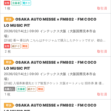
女性
主催者
電チケ
1 枚
取引済
OSAKA AUTO MESSE × FM802・FM COCO
即決
LO MUSIC PIT
2026/02/14(土) 09:00 インテックス大阪（大阪国際見本市会
場）
[詳細] 番〜 番以内 こちらはチケジャムで購入したチケットですが、都合により参加できなくなっ...
女性
紙チケ
郵送
2 枚
取引済
OSAKA AUTO MESSE × FM802・FM COCO
即決
LO MUSIC PIT
2026/02/14(土) 09:00 インテックス大阪（大阪国際見本市会
場）
[詳細] 入場券兼優先エリア観覧チケット 大阪オートメッセ 招待券 兼 優先...
名義なし
主催者
紙チケ
郵送
1 枚
取引済
OSAKA AUTO MESSE × FM802・FM COCO
即決