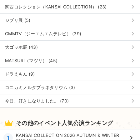
keyboard_arrow_right
関西コレクション（KANSAI COLLECTION） (23)
keyboard_arrow_right
ジブリ展 (5)
keyboard_arrow_right
GMMTV（ジーエムエムテレビ） (39)
keyboard_arrow_right
大ゴッホ展 (43)
keyboard_arrow_right
MATSURI（マツリ） (45)
keyboard_arrow_right
ドラえもん (9)
keyboard_arrow_right
コニカミノルタプラネタリウム (3)
keyboard_arrow_right
今日、好きになりました。 (70)
その他のイベント人気公演ランキング
KANSAI COLLECTION 2026 AUTUMN & WINTER
keyboard_arrow_right
1