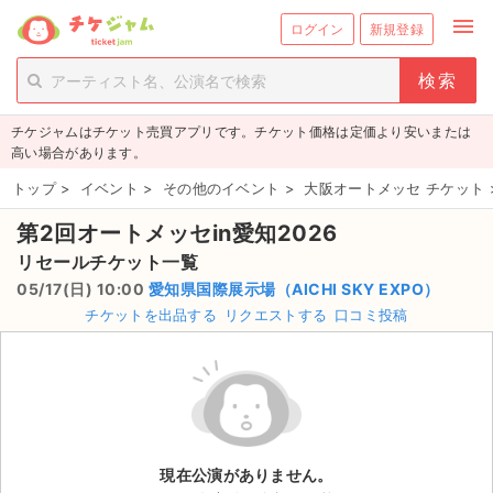
menu
ログイン
新規登録
person_add
exit_to_app
新規会員登録
ログイン
チケジャムはチケット売買アプリです。チケット価格は定価より安いまたは
チケットを探す
高い場合があります。
新着チケット
トップ
>
イベント
>
その他のイベント
>
大阪オートメッセ チケット
第2回オートメッセin愛知2026
値下げしたチケット
リセールチケット一覧
都道府県からチケットを探す
05/17(日) 10:00
愛知県国際展示場（AICHI SKY EXPO）
チケットを出品する
リクエストする
口コミ投稿
もうすぐ開催のチケット
チケットのリクエスト一覧
取扱チケット
現在公演がありません。
ライブ・コンサート（国内）