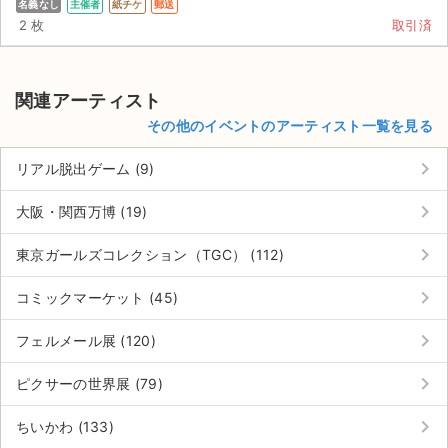
名義なし
主催者
紙チケ
郵送
2 枚
取引済
関連アーティスト
その他のイベントのアーティスト一覧を見る
keyboard_arrow_right
リアル脱出ゲーム (9)
keyboard_arrow_right
大阪・関西万博 (19)
keyboard_arrow_right
東京ガールズコレクション（TGC） (112)
keyboard_arrow_right
コミックマーケット (45)
keyboard_arrow_right
フェルメール展 (120)
keyboard_arrow_right
ピクサーの世界展 (79)
keyboard_arrow_right
ちいかわ (133)