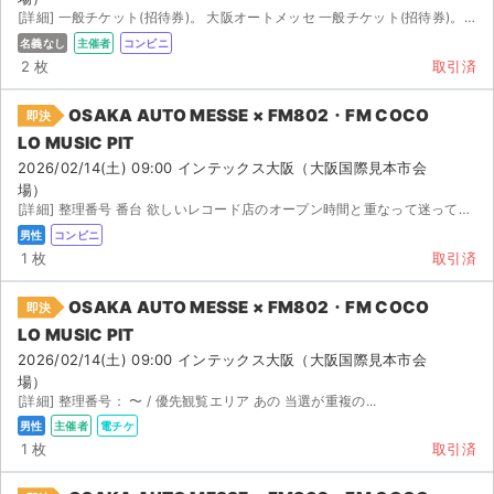
[詳細] 一般チケット(招待券)。 大阪オートメッセ 一般チケット(招待券)。 期間中( / ...
名義なし
主催者
コンビニ
2 枚
取引済
OSAKA AUTO MESSE × FM802・FM COCO
即決
LO MUSIC PIT
2026/02/14(土) 09:00 インテックス大阪（大阪国際見本市会
場）
[詳細] 整理番号 番台 欲しいレコード店のオープン時間と重なって迷っています。もしご希望でしたらご...
男性
コンビニ
1 枚
取引済
OSAKA AUTO MESSE × FM802・FM COCO
即決
LO MUSIC PIT
2026/02/14(土) 09:00 インテックス大阪（大阪国際見本市会
場）
[詳細] 整理番号： 〜 / 優先観覧エリア あの 当選が重複の...
男性
主催者
電チケ
1 枚
取引済