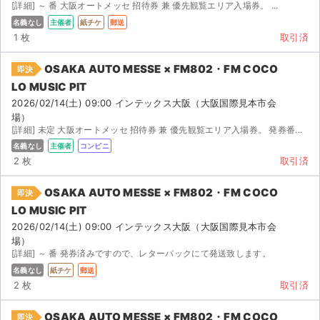
[詳細] ～ 番 大阪オートメッセ 招待券 兼 優先観覧エリア入場券。 ...
名義なし
主催者
紙チケ
郵送
1 枚
取引済
OSAKA AUTO MESSE × FM802・FM COCO
即決
LO MUSIC PIT
2026/02/14(土) 09:00 インテックス大阪（大阪国際見本市会
場）
[詳細] 未定 大阪オートメッセ 招待券 兼 優先観覧エリア入場券。 発券番...
名義なし
主催者
コンビニ
2 枚
取引済
OSAKA AUTO MESSE × FM802・FM COCO
即決
LO MUSIC PIT
2026/02/14(土) 09:00 インテックス大阪（大阪国際見本市会
場）
[詳細] ～ 番 発券済みですので、レターパックにて発送致します。
名義なし
紙チケ
郵送
2 枚
取引済
OSAKA AUTO MESSE × FM802・FM COCO
即決