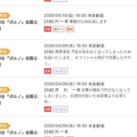
2026/04/10(金) 14:00 本多劇場
即決
[詳細] 列 〜 番 重複のため出品します
舞台『ポルノ』全国公
演
女性
紙チケ
郵送
2026/04/09(木) 19:00 本多劇場
即決
[詳細] 座席未定 予定が合わなくなってしまったため
出品いたします。 オフィシャル先行で当選したチケ
舞台『ポルノ』全国公
ッ...
演
女性
コンビニ
2026/04/09(木) 19:00 本多劇場
即決
[詳細] 席 列 〜 番 仕事の都合で行けなくなって
しまいました。公演日が近いため定価よりお安く
舞台『ポルノ』全国公
出...
演
女性
コンビニ
2026/04/09(木) 19:00 本多劇場
即決
[詳細] 列 〜 番
舞台『ポルノ』全国公