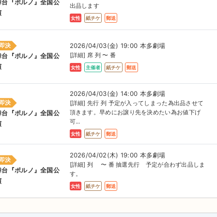
舞台『ポルノ』全国公
出品します
演
女性
紙チケ
郵送
2026/04/03(金) 19:00 本多劇場
即決
[詳細] 席 列 〜 番
舞台『ポルノ』全国公
演
女性
主催者
紙チケ
郵送
2026/04/03(金) 14:00 本多劇場
即決
[詳細] 先行 列 予定が入ってしまった為出品させて
頂きます。早めにお譲り先を決めたい為お値下げ
舞台『ポルノ』全国公
可...
演
女性
紙チケ
郵送
2026/04/02(木) 19:00 本多劇場
即決
[詳細] 列 〜 番 抽選先行 予定が合わず出品しま
舞台『ポルノ』全国公
す。
演
女性
紙チケ
郵送