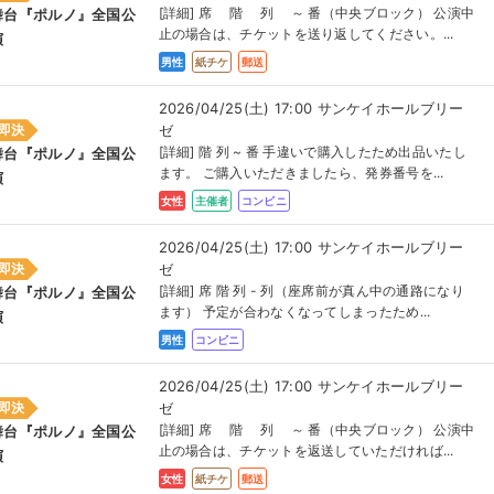
[詳細] 席 階 列 ～ 番（中央ブロック） 公演中
舞台『ポルノ』全国公
止の場合は、チケットを送り返してください。...
演
男性
紙チケ
郵送
2026/04/25(土) 17:00 サンケイホールブリー
ゼ
即決
[詳細] 階 列 ~ 番 手違いで購入したため出品いたし
舞台『ポルノ』全国公
ます。 ご購入いただきましたら、発券番号を...
演
女性
主催者
コンビニ
2026/04/25(土) 17:00 サンケイホールブリー
ゼ
即決
[詳細] 席 階 列 - 列（座席前が真ん中の通路になり
舞台『ポルノ』全国公
ます） 予定が合わなくなってしまったため...
演
男性
コンビニ
2026/04/25(土) 17:00 サンケイホールブリー
ゼ
即決
[詳細] 席 階 列 ～ 番（中央ブロック） 公演中
舞台『ポルノ』全国公
止の場合は、チケットを返送していただければ...
演
女性
紙チケ
郵送