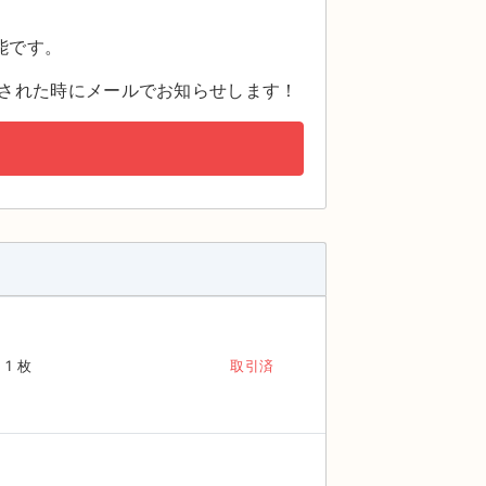
。
能です。
された時にメールでお知らせします！
1 枚
取引済