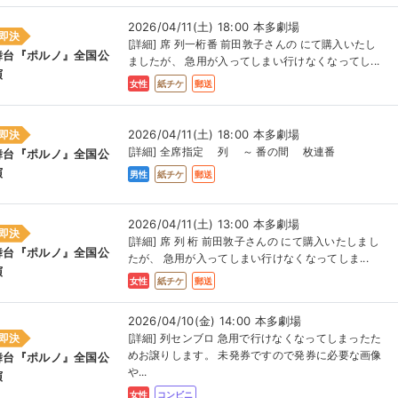
2026/04/11(土) 18:00 本多劇場
即決
[詳細] 席 列一桁番 前田敦子さんの にて購入いたし
舞台『ポルノ』全国公
ましたが、 急用が入ってしまい行けなくなってし...
演
女性
紙チケ
郵送
2026/04/11(土) 18:00 本多劇場
即決
[詳細] 全席指定 列 ～ 番の間 枚連番
舞台『ポルノ』全国公
演
男性
紙チケ
郵送
2026/04/11(土) 13:00 本多劇場
即決
[詳細] 席 列 桁 前田敦子さんの にて購入いたしまし
舞台『ポルノ』全国公
たが、 急用が入ってしまい行けなくなってしま...
演
女性
紙チケ
郵送
2026/04/10(金) 14:00 本多劇場
即決
[詳細] 列センブロ 急用で行けなくなってしまったた
めお譲りします。 未発券ですので発券に必要な画像
舞台『ポルノ』全国公
や...
演
女性
コンビニ