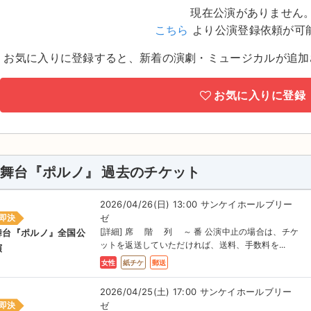
現在公演がありません
こちら
より公演登録依頼が可
お気に入りに登録すると、新着の演劇・ミュージカルが追加
お気に入りに登録
舞台『ポルノ』 過去のチケット
2026/04/26(日) 13:00 サンケイホールブリー
ゼ
即決
[詳細] 席 階 列 ～ 番 公演中止の場合は、チケ
舞台『ポルノ』全国公
ットを返送していただければ、送料、手数料を...
演
女性
紙チケ
郵送
2026/04/25(土) 17:00 サンケイホールブリー
ゼ
即決