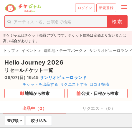
menu
ログイン
新規登録
person_add
exit_to_app
新規会員登録
ログイン
チケジャムはチケット売買アプリです。チケット価格は定価より安いまたは
チケットを探す
高い場合があります。
新着チケット
トップ
>
イベント
>
遊園地・テーマパーク
>
サンリオピューロランド
Hello Journey 2026
値下げしたチケット
リセールチケット一覧
都道府県からチケットを探す
06/07(日) 16:45
サンリオピューロランド
チケットを出品する
リクエストする
口コミ投稿
もうすぐ開催のチケット
地域から検索
公演・日程から検索
チケットのリクエスト一覧
出品中（0）
リクエスト（0）
取扱チケット
並び順
絞り込み
ライブ・コンサート（国内）