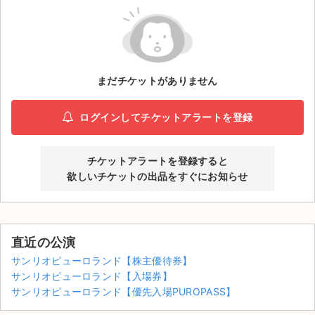
ライブ・コンサート（海外）
イベント
まだチケットがありません
スポーツ
演劇・ミュージカル
ログインしてチケットアラートを登録
ご利用ガイド
チケットアラートを登録すると
欲しいチケットの出品をすぐにお知らせ
ご利用ガイド
手数料・お支払い方法
直近の公演
AIに質問する
サンリオピューロランド【株主優待券】
サンリオピューロランド【入場券】
よくある質問
サンリオピューロランド【優先入場PUROPASS】
お知らせ