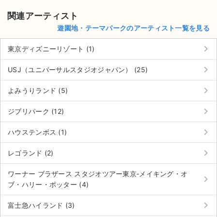
関連アーティスト
遊園地・テーマパークのアーティスト一覧を見る
keyboard_arrow_right
東京ディズニーリゾート (1)
keyboard_arrow_right
USJ（ユニバーサルスタジオジャパン） (25)
keyboard_arrow_right
よみうりランド (5)
keyboard_arrow_right
ジブリパーク (12)
keyboard_arrow_right
ハウステンボス (1)
keyboard_arrow_right
レゴランド (2)
ワーナー ブラザース スタジオツアー東京‐メイキング・オ
サイト情報
keyboard_arrow_right
ブ・ハリー・ポッター (4)
チケットジャム運営会社
keyboard_arrow_right
富士急ハイランド (3)