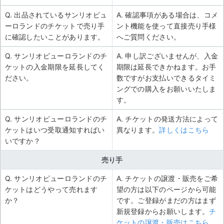
Q. 出品されているサンリオピュ
A. 確認事項がある場合は、コメ
ーロランドのチケットで売り手
ント機能を使って直接売り手様
に確認したいことがあります。
へご質問ください。
Q. サンリオピューロランドのチ
A. 申し訳ございませんが、入金
ケットの入金期限を延長してく
期限は延長できかねます。お手
ださい。
数ですがお支払いできるタイミ
ングでの購入をお願いいたしま
す。
Q. サンリオピューロランドのチ
A. チケットの発送方法によって
ケットはいつ受取通知すればい
異なります。
詳しくはこちら
いですか？
売り手
Q. サンリオピューロランドのチ
A. チケットの譲渡・販売をご希
ケットはどうやって売れます
望の方は以下のページから可能
か？
です。ご登録がまだの方はまず
新規登録からお願いします。
チ
ケットの譲渡・販売はこちら