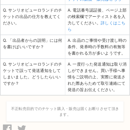
Q. サンリオピューロランドのチ
A. 電話番号認証後、ページ上部
ケットの出品の仕方を教えてく
の検索欄でアーティスト名を入
ださい。
力してください。
詳しくはこち
ら
Q. 「出品者からの説明」には何
A. 出品のご事情や受け渡し時の
を書けばいいですか？
条件、発券時の手数料の有無等
を書かれる方が多いようです。
Q. サンリオピューロランドのチ
A. 一度行った発送通知は取り消
ケットで誤って発送通知をして
しができません。買い手様へ事
しまいました。どうしたらいい
情をご説明の上、実際に発送さ
ですか？
れた際あらためて取引連絡にて
発送の旨お伝えください。
不正転売目的でのチケット購入・販売は固くお断りさせて頂き
ます。