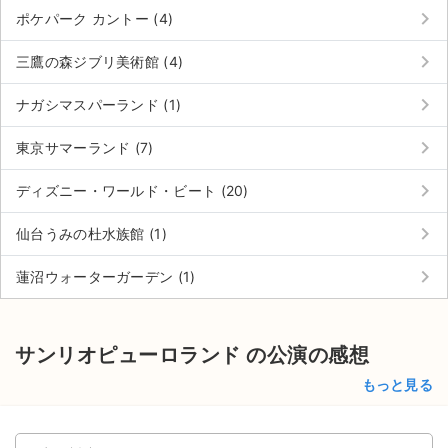
チケットジャム利用規約
keyboard_arrow_right
ポケパーク カントー (4)
プライバシーポリシー
keyboard_arrow_right
三鷹の森ジブリ美術館 (4)
特定商取引法に基づく表記
keyboard_arrow_right
ナガシマスパーランド (1)
公演登録依頼
keyboard_arrow_right
東京サマーランド (7)
不正転売禁止法について
keyboard_arrow_right
ディズニー・ワールド・ビート (20)
チケットジャムの取り組み
keyboard_arrow_right
仙台うみの杜水族館 (1)
音楽情報
keyboard_arrow_right
蓮沼ウォーターガーデン (1)
サンリオピューロランド の公演の感想
もっと見る