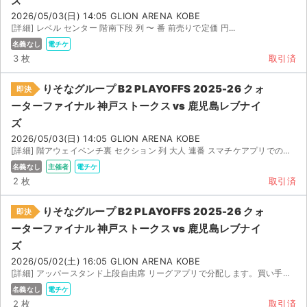
ズ
2026/05/03(日) 14:05 GLION ARENA KOBE
[詳細] レベル センター 階南下段 列 〜 番 前売りで定価 円...
名義なし
電チケ
3 枚
取引済
りそなグループ B2 PLAYOFFS 2025-26 クォ
即決
ーターファイナル 神戸ストークス vs 鹿児島レブナイ
ズ
2026/05/03(日) 14:05 GLION ARENA KOBE
[詳細] 階アウェイベンチ裏 セクション 列 大人 連番 スマチケアプリでの譲渡となります...
名義なし
主催者
電チケ
2 枚
取引済
りそなグループ B2 PLAYOFFS 2025-26 クォ
即決
ーターファイナル 神戸ストークス vs 鹿児島レブナイ
ズ
2026/05/02(土) 16:05 GLION ARENA KOBE
[詳細] アッパースタンド上段自由席 リーグアプリで分配します。買い手様のお名前、メールアドレスが必要です。
名義なし
電チケ
2 枚
取引済