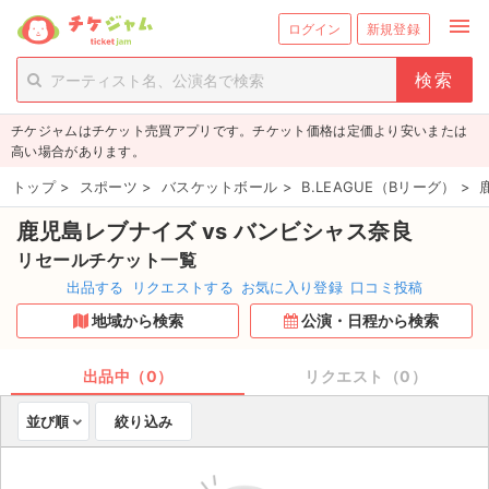
menu
ログイン
新規登録
person_add
exit_to_app
新規会員登録
ログイン
チケジャムはチケット売買アプリです。チケット価格は定価より安いまたは
チケットを探す
高い場合があります。
新着チケット
トップ
>
スポーツ
>
バスケットボール
>
B.LEAGUE（Bリーグ）
>
鹿児島レブナイズ vs バンビシャス奈良
値下げしたチケット
リセールチケット一覧
都道府県からチケットを探す
出品する
リクエストする
お気に入り登録
口コミ投稿
地域から検索
公演・日程から検索
もうすぐ開催のチケット
チケットのリクエスト一覧
出品中（0）
リクエスト（0）
並び順
絞り込み
取扱チケット
ライブ・コンサート（国内）