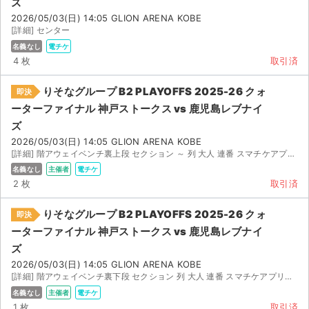
ズ
2026/05/03(日) 14:05 GLION ARENA KOBE
[詳細] センター
名義なし
電チケ
4 枚
取引済
りそなグループ B2 PLAYOFFS 2025-26 クォ
即決
ーターファイナル 神戸ストークス vs 鹿児島レブナイ
ズ
2026/05/03(日) 14:05 GLION ARENA KOBE
[詳細] 階アウェイベンチ裏上段 セクション ～ 列 大人 連番 スマチケアプリでの譲...
名義なし
主催者
電チケ
2 枚
取引済
りそなグループ B2 PLAYOFFS 2025-26 クォ
即決
ーターファイナル 神戸ストークス vs 鹿児島レブナイ
ズ
サイト情報
2026/05/03(日) 14:05 GLION ARENA KOBE
[詳細] 階アウェイベンチ裏下段 セクション 列 大人 連番 スマチケアプリでの譲渡となり...
チケットジャム運営会社
名義なし
主催者
電チケ
1 枚
取引済