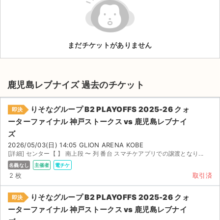
ライブ・コンサート（海外）
イベント
まだチケットがありません
スポーツ
演劇・ミュージカル
鹿児島レブナイズ 過去のチケット
ご利用ガイド
りそなグループ B2 PLAYOFFS 2025-26 クォ
即決
ーターファイナル 神戸ストークス vs 鹿児島レブナイ
ご利用ガイド
ズ
2026/05/03(日) 14:05 GLION ARENA KOBE
手数料・お支払い方法
[詳細] センター【 】 南上段 〜 列 番台 スマチケアプリでの譲渡となり...
名義なし
主催者
電チケ
AIに質問する
2 枚
取引済
よくある質問
りそなグループ B2 PLAYOFFS 2025-26 クォ
即決
ーターファイナル 神戸ストークス vs 鹿児島レブナイ
お知らせ