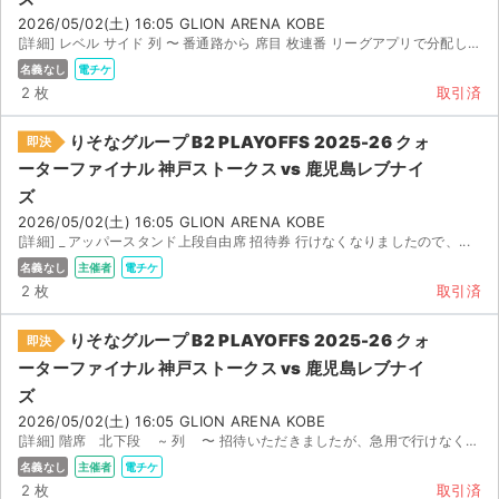
2026/05/02(土) 16:05 GLION ARENA KOBE
[詳細] レベル サイド 列 〜 番通路から 席目 枚連番 リーグアプリで分配します...
名義なし
電チケ
2 枚
取引済
りそなグループ B2 PLAYOFFS 2025-26 クォ
即決
ーターファイナル 神戸ストークス vs 鹿児島レブナイ
ズ
2026/05/02(土) 16:05 GLION ARENA KOBE
[詳細] _ アッパースタンド上段自由席 招待券 行けなくなりましたので、...
名義なし
主催者
電チケ
2 枚
取引済
りそなグループ B2 PLAYOFFS 2025-26 クォ
即決
ーターファイナル 神戸ストークス vs 鹿児島レブナイ
ズ
2026/05/02(土) 16:05 GLION ARENA KOBE
[詳細] 階席 北下段 ~ 列 〜 招待いただきましたが、急用で行けなくなりましたので出品い...
名義なし
主催者
電チケ
2 枚
取引済