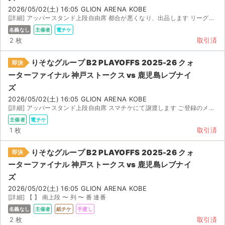
2026/05/02(土) 16:05 GLION ARENA KOBE
[詳細] アッパースタンド上段自由席 都合が悪くなり、出品します リーグチケットアプリからの譲渡にな...
名義なし
主催者
電チケ
2 枚
取引済
りそなグループ B2 PLAYOFFS 2025-26 クォ
即決
ーターファイナル 神戸ストークス vs 鹿児島レブナイ
ズ
2026/05/02(土) 16:05 GLION ARENA KOBE
[詳細] アッパースタンド上段自由席 スマチケにて譲渡します ご登録のメールアドレスをご連絡ください
主催者
電チケ
1 枚
取引済
りそなグループ B2 PLAYOFFS 2025-26 クォ
即決
ーターファイナル 神戸ストークス vs 鹿児島レブナイ
ズ
2026/05/02(土) 16:05 GLION ARENA KOBE
[詳細] 【 】 南上段 〜 列 〜 番 連番
名義なし
主催者
紙チケ
手渡し
2 枚
取引済