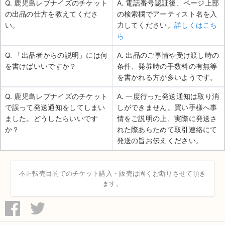
Q. 鹿児島レブナイズのチケット
A. 電話番号認証後、ページ上部
の出品の仕方を教えてくださ
の検索欄でアーティスト名を入
い。
力してください。
詳しくはこち
ら
Q. 「出品者からの説明」には何
A. 出品のご事情や受け渡し時の
を書けばいいですか？
条件、発券時の手数料の有無等
を書かれる方が多いようです。
Q. 鹿児島レブナイズのチケット
A. 一度行った発送通知は取り消
で誤って発送通知をしてしまい
しができません。買い手様へ事
ました。どうしたらいいです
情をご説明の上、実際に発送さ
か？
れた際あらためて取引連絡にて
発送の旨お伝えください。
不正転売目的でのチケット購入・販売は固くお断りさせて頂き
ます。