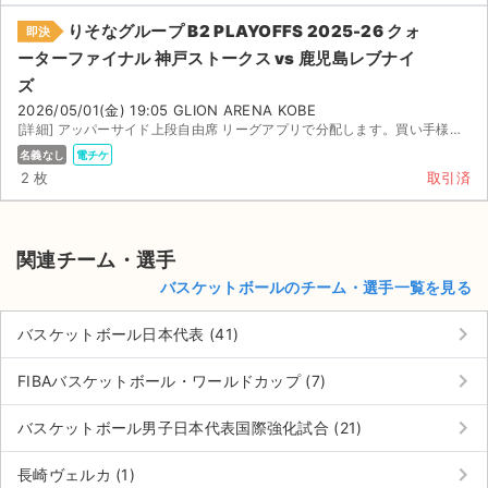
りそなグループ B2 PLAYOFFS 2025-26 クォ
即決
ーターファイナル 神戸ストークス vs 鹿児島レブナイ
ズ
2026/05/01(金) 19:05 GLION ARENA KOBE
[詳細] アッパーサイド上段自由席 リーグアプリで分配します。買い手様のお名前、メールアドレスが必要です。
名義なし
電チケ
2 枚
取引済
関連チーム・選手
バスケットボールのチーム・選手一覧を見る
keyboard_arrow_right
バスケットボール日本代表 (41)
keyboard_arrow_right
FIBAバスケットボール・ワールドカップ (7)
keyboard_arrow_right
バスケットボール男子日本代表国際強化試合 (21)
keyboard_arrow_right
長崎ヴェルカ (1)