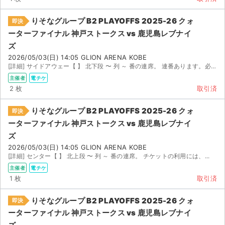
チケットジャム利用規約
りそなグループ B2 PLAYOFFS 2025-26 クォ
即決
プライバシーポリシー
ーターファイナル 神戸ストークス vs 鹿児島レブナイ
ズ
特定商取引法に基づく表記
2026/05/03(日) 14:05 GLION ARENA KOBE
[詳細] サイドアウェー【 】 北下段 〜 列 ～ 番の連席。 連番あります。必要...
公演登録依頼
主催者
電チケ
2 枚
取引済
不正転売禁止法について
りそなグループ B2 PLAYOFFS 2025-26 クォ
チケットジャムの取り組み
即決
ーターファイナル 神戸ストークス vs 鹿児島レブナイ
音楽情報
ズ
2026/05/03(日) 14:05 GLION ARENA KOBE
[詳細] センター【 】 北上段 〜 列 ～ 番の連席。 チケットの利用には、...
主催者
電チケ
1 枚
取引済
りそなグループ B2 PLAYOFFS 2025-26 クォ
即決
ーターファイナル 神戸ストークス vs 鹿児島レブナイ