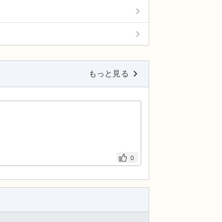
keyboard_arrow_right
keyboard_arrow_right
keyboard_arrow_right
もっと見る
0