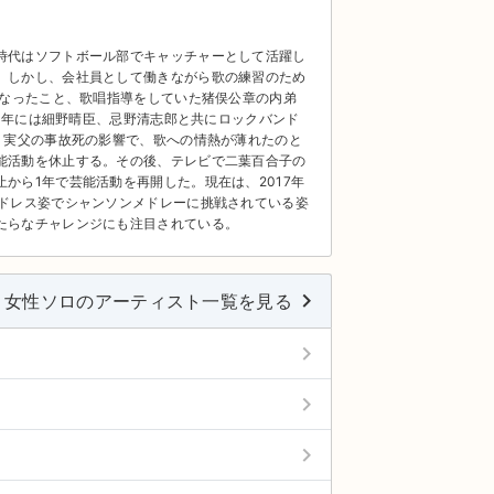
時代はソフトボール部でキャッチャーとして活躍し
。しかし、会社員として働きながら歌の練習のため
になったこと、歌唱指導をしていた猪俣公章の内弟
91年には細野晴臣、忌野清志郎と共にロックバンド
、実父の事故死の影響で、歌への情熱が薄れたのと
能活動を休止する。その後、テレビで二葉百合子の
から1年で芸能活動を再開した。現在は、2017年
、ドレス姿でシャンソンメドレーに挑戦されている姿
たらなチャレンジにも注目されている。
keyboard_arrow_right
女性ソロのアーティスト一覧を見る
keyboard_arrow_right
keyboard_arrow_right
keyboard_arrow_right