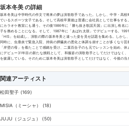
坂本冬美 の詳細
坂本冬美は中学時代の作文で将来の夢は演歌歌手であった。しかし、中学・高校
ているスポーツ女子である。そして高校卒業後は普通に会社員として仕事をする
にカラオケ教室にも通う。その後1986年に「勝ち抜き歌謡天国」に出演し有名
子を務めることになる。そして、1987年に「あばれ太鼓」でデビューする。19
「HIS」を結成し、演歌の際の坂本冬美と違った姿を見せ話題を集める。しかし
同時に、虫垂炎で緊急入院、持病の膵臓炎の悪化と体調を崩すことが多くなり芸
「岸壁の母」を着たことで感銘を受け、二葉百合子のも元でレッスンを始め、休止
にデビュー31年目の新たな挑戦として、和服姿の演歌歌手としてだけではなく
を披露している。そのために坂本冬美は演歌歌手としてだけではなく、今後の当
関連アーティスト
松田聖子 (169)
MISIA（ミーシャ） (18)
JUJU（ジュジュ） (50)