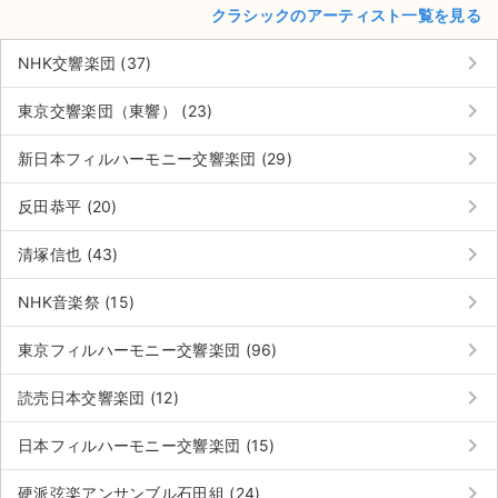
クラシックのアーティスト一覧を見る
keyboard_arrow_right
NHK交響楽団 (37)
keyboard_arrow_right
東京交響楽団（東響） (23)
keyboard_arrow_right
新日本フィルハーモニー交響楽団 (29)
keyboard_arrow_right
反田恭平 (20)
keyboard_arrow_right
清塚信也 (43)
keyboard_arrow_right
NHK音楽祭 (15)
keyboard_arrow_right
東京フィルハーモニー交響楽団 (96)
keyboard_arrow_right
読売日本交響楽団 (12)
サイト情報
keyboard_arrow_right
日本フィルハーモニー交響楽団 (15)
チケットジャム運営会社
keyboard_arrow_right
硬派弦楽アンサンブル石田組 (24)