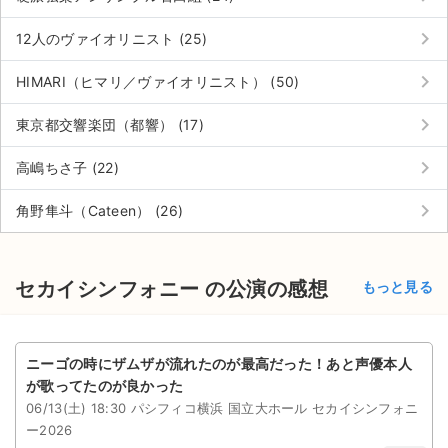
チケットジャム利用規約
keyboard_arrow_right
12人のヴァイオリニスト (25)
プライバシーポリシー
keyboard_arrow_right
HIMARI（ヒマリ／ヴァイオリニスト） (50)
特定商取引法に基づく表記
keyboard_arrow_right
東京都交響楽団（都響） (17)
公演登録依頼
keyboard_arrow_right
高嶋ちさ子 (22)
不正転売禁止法について
keyboard_arrow_right
角野隼斗（Cateen） (26)
チケットジャムの取り組み
音楽情報
セカイシンフォニー の公演の感想
もっと見る
ニーゴの時にザムザが流れたのが最高だった！あと声優本人
が歌ってたのが良かった
06/13(土) 18:30 パシフィコ横浜 国立大ホール セカイシンフォニ
ー2026