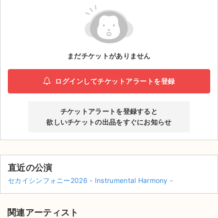
ライブ・コンサート（海外）
イベント
まだチケットがありません
スポーツ
演劇・ミュージカル
ログインしてチケットアラートを登録
ご利用ガイド
チケットアラートを登録すると
欲しいチケットの出品をすぐにお知らせ
ご利用ガイド
手数料・お支払い方法
直近の公演
AIに質問する
セカイシンフォニー2026 - Instrumental Harmony -
よくある質問
関連アーティスト
お知らせ