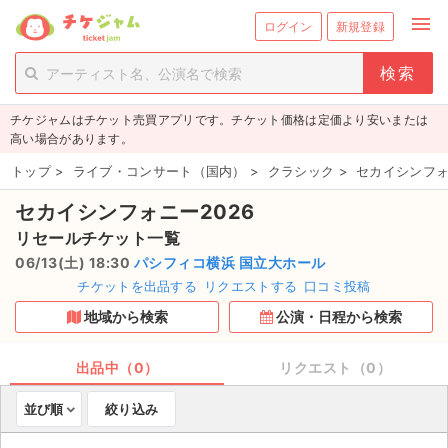
menu
ログイン
新規登録
person_add
exit_to_app
新規会員登録
ログイン
チケジャムはチケット売買アプリです。チケット価格は定価より安いまたは
チケットを探す
高い場合があります。
新着チケット
トップ
>
ライブ・コンサート（国内）
>
クラシック
>
セカイシンフォ
セカイシンフォニー2026
値下げしたチケット
リセールチケット一覧
都道府県からチケットを探す
06/13(土) 18:30
パシフィコ横浜 国立大ホール
チケットを出品する
リクエストする
口コミ投稿
もうすぐ開催のチケット
地域から検索
公演・日程から検索
チケットのリクエスト一覧
出品中（0）
リクエスト（0）
取扱チケット
並び順
絞り込み
ライブ・コンサート（国内）