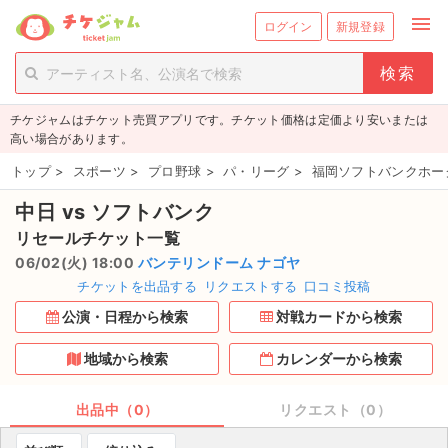
menu
ログイン
新規登録
person_add
exit_to_app
新規会員登録
ログイン
チケジャムはチケット売買アプリです。チケット価格は定価より安いまたは
チケットを探す
高い場合があります。
新着チケット
トップ
>
スポーツ
>
プロ野球
>
パ・リーグ
>
福岡ソフトバンクホー
中日 vs ソフトバンク
値下げしたチケット
リセールチケット一覧
都道府県からチケットを探す
06/02(火) 18:00
バンテリンドーム ナゴヤ
チケットを出品する
リクエストする
口コミ投稿
もうすぐ開催のチケット
公演・日程から検索
対戦カードから検索
チケットのリクエスト一覧
地域から検索
カレンダーから検索
取扱チケット
出品中（0）
リクエスト（0）
ライブ・コンサート（国内）