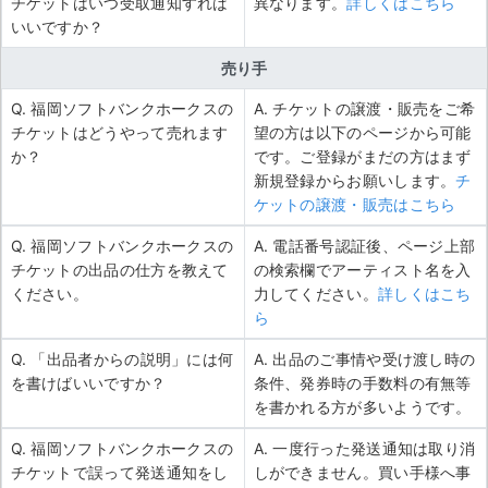
チケットはいつ受取通知すれば
異なります。
詳しくはこちら
いいですか？
売り手
Q. 福岡ソフトバンクホークスの
A. チケットの譲渡・販売をご希
チケットはどうやって売れます
望の方は以下のページから可能
か？
です。ご登録がまだの方はまず
新規登録からお願いします。
チ
ケットの譲渡・販売はこちら
Q. 福岡ソフトバンクホークスの
A. 電話番号認証後、ページ上部
チケットの出品の仕方を教えて
の検索欄でアーティスト名を入
ください。
力してください。
詳しくはこち
ら
Q. 「出品者からの説明」には何
A. 出品のご事情や受け渡し時の
を書けばいいですか？
条件、発券時の手数料の有無等
を書かれる方が多いようです。
Q. 福岡ソフトバンクホークスの
A. 一度行った発送通知は取り消
チケットで誤って発送通知をし
しができません。買い手様へ事