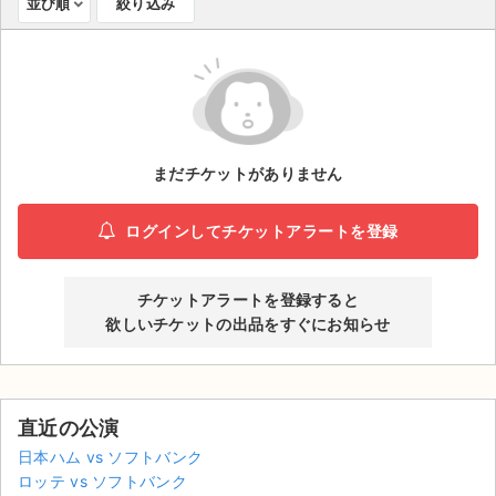
並び順
絞り込み
ライブ・コンサート（海外）
イベント
スポーツ
まだチケットがありません
演劇・ミュージカル
ログインしてチケットアラートを登録
ご利用ガイド
ご利用ガイド
チケットアラートを登録すると
欲しいチケットの出品をすぐにお知らせ
手数料・お支払い方法
AIに質問する
直近の公演
よくある質問
日本ハム vs ソフトバンク
ロッテ vs ソフトバンク
お知らせ