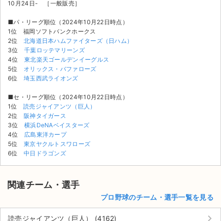
10月24日- ［一般販売］
■パ・リーグ順位（2024年10月22日時点）
1位 福岡ソフトバンクホークス
2位
北海道日本ハムファイターズ（日ハム）
3位
千葉ロッテマリーンズ
4位
東北楽天ゴールデンイーグルス
5位
オリックス・バファローズ
6位
埼玉西武ライオンズ
■セ・リーグ順位（2024年10月22日時点）
1位
読売ジャイアンツ（巨人）
2位
阪神タイガース
3位
横浜DeNAベイスターズ
4位
広島東洋カープ
5位
東京ヤクルトスワローズ
6位
中日ドラゴンズ
関連チーム・選手
プロ野球のチーム・選手一覧を見る
keyboard_arrow_right
読売ジャイアンツ（巨人） (4162)