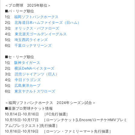
チケットジャム利用規約
＜プロ野球 2025年順位＞
■パ・リーグ順位
プライバシーポリシー
1位
福岡ソフトバンクホークス
2位
北海道日本ハムファイターズ（日ハム）
特定商取引法に基づく表記
3位
オリックス・バファローズ
4位
東北楽天ゴールデンイーグルス
5位
埼玉西武ライオンズ
公演登録依頼
6位
千葉ロッテマリーンズ
不正転売禁止法について
■セ・リーグ順位
1位
阪神タイガース
チケットジャムの取り組み
2位
横浜DeNAベイスターズ
3位
読売ジャイアンツ（巨人）
音楽情報
4位
中日ドラゴンズ
5位
広島東洋カープ
6位
東京ヤクルトスワローズ
＜福岡ソフトバンクホークス 2024年シーズン試合＞
■最新プロ野球チケット情報
10月14日-10月16日 ［FC先行抽選］
10月15日-10月17日 ［ローソンチケット[LEncore/ローチケHMVプレミ
アム/プレリクエスト]先行抽選］
10月16日-10月19日 ［ローソン・ファミリーマート先行抽選］