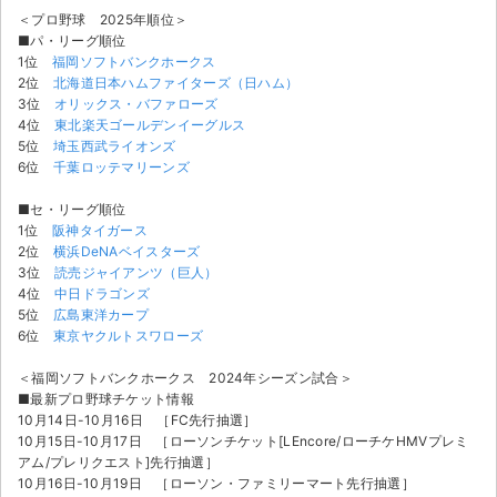
チケットジャム利用規約
＜プロ野球 2025年順位＞
■パ・リーグ順位
プライバシーポリシー
1位
福岡ソフトバンクホークス
2位
北海道日本ハムファイターズ（日ハム）
特定商取引法に基づく表記
3位
オリックス・バファローズ
4位
東北楽天ゴールデンイーグルス
5位
埼玉西武ライオンズ
公演登録依頼
6位
千葉ロッテマリーンズ
不正転売禁止法について
■セ・リーグ順位
1位
阪神タイガース
チケットジャムの取り組み
2位
横浜DeNAベイスターズ
3位
読売ジャイアンツ（巨人）
音楽情報
4位
中日ドラゴンズ
5位
広島東洋カープ
6位
東京ヤクルトスワローズ
＜福岡ソフトバンクホークス 2024年シーズン試合＞
■最新プロ野球チケット情報
10月14日-10月16日 ［FC先行抽選］
10月15日-10月17日 ［ローソンチケット[LEncore/ローチケHMVプレミ
アム/プレリクエスト]先行抽選］
10月16日-10月19日 ［ローソン・ファミリーマート先行抽選］