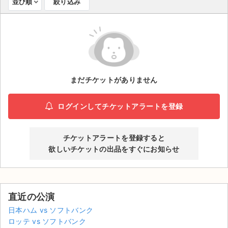
並び順
絞り込み
ライブ・コンサート（海外）
イベント
スポーツ
まだチケットがありません
演劇・ミュージカル
ログインしてチケットアラートを登録
ご利用ガイド
ご利用ガイド
チケットアラートを登録すると
欲しいチケットの出品をすぐにお知らせ
手数料・お支払い方法
AIに質問する
直近の公演
よくある質問
日本ハム vs ソフトバンク
ロッテ vs ソフトバンク
お知らせ