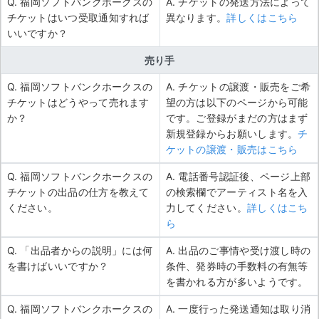
Q. 福岡ソフトバンクホークスの
A. チケットの発送方法によって
チケットはいつ受取通知すれば
異なります。
詳しくはこちら
いいですか？
売り手
Q. 福岡ソフトバンクホークスの
A. チケットの譲渡・販売をご希
チケットはどうやって売れます
望の方は以下のページから可能
か？
です。ご登録がまだの方はまず
新規登録からお願いします。
チ
ケットの譲渡・販売はこちら
Q. 福岡ソフトバンクホークスの
A. 電話番号認証後、ページ上部
チケットの出品の仕方を教えて
の検索欄でアーティスト名を入
ください。
力してください。
詳しくはこち
ら
Q. 「出品者からの説明」には何
A. 出品のご事情や受け渡し時の
を書けばいいですか？
条件、発券時の手数料の有無等
を書かれる方が多いようです。
Q. 福岡ソフトバンクホークスの
A. 一度行った発送通知は取り消