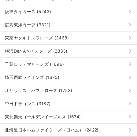
keyboard_arrow_right
阪神タイガース (5243)
keyboard_arrow_right
広島東洋カープ (3321)
keyboard_arrow_right
東京ヤクルトスワローズ (3468)
keyboard_arrow_right
横浜DeNAベイスターズ (2833)
keyboard_arrow_right
千葉ロッテマリーンズ (1696)
keyboard_arrow_right
埼玉西武ライオンズ (1675)
keyboard_arrow_right
オリックス・バファローズ (1753)
keyboard_arrow_right
中日ドラゴンズ (3187)
keyboard_arrow_right
東北楽天ゴールデンイーグルス (1674)
keyboard_arrow_right
北海道日本ハムファイターズ（日ハム） (2422)