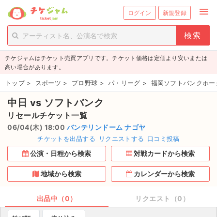
menu
ログイン
新規登録
person_add
exit_to_app
新規会員登録
ログイン
チケジャムはチケット売買アプリです。チケット価格は定価より安いまたは
チケットを探す
高い場合があります。
新着チケット
トップ
>
スポーツ
>
プロ野球
>
パ・リーグ
>
福岡ソフトバンクホー
中日 vs ソフトバンク
値下げしたチケット
リセールチケット一覧
都道府県からチケットを探す
06/04(木) 18:00
バンテリンドーム ナゴヤ
チケットを出品する
リクエストする
口コミ投稿
もうすぐ開催のチケット
公演・日程から検索
対戦カードから検索
チケットのリクエスト一覧
地域から検索
カレンダーから検索
取扱チケット
出品中（0）
リクエスト（0）
ライブ・コンサート（国内）