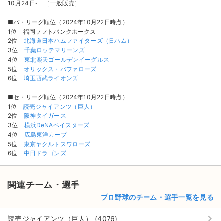
10月24日- ［一般販売］
■パ・リーグ順位（2024年10月22日時点）
1位 福岡ソフトバンクホークス
2位
北海道日本ハムファイターズ（日ハム）
3位
千葉ロッテマリーンズ
4位
東北楽天ゴールデンイーグルス
5位
オリックス・バファローズ
6位
埼玉西武ライオンズ
■セ・リーグ順位（2024年10月22日時点）
1位
読売ジャイアンツ（巨人）
2位
阪神タイガース
3位
横浜DeNAベイスターズ
4位
広島東洋カープ
5位
東京ヤクルトスワローズ
6位
中日ドラゴンズ
関連チーム・選手
プロ野球のチーム・選手一覧を見る
keyboard_arrow_right
読売ジャイアンツ（巨人） (4076)