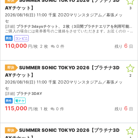
SUMMER SONIC TOKYO 2026【プラチナ3D
即決
AYチケット】
3
2026/08/16(日) 11:00 千葉 ZOZOマリンスタジアム／幕張メッ
セ
[詳細]
プラチナ3daysチケット、２枚（3日間プラチナエリアを利用可能です。）
ご購入の場合には発券番号のご連絡をさせていただきます。お近くのロ－ソンのLoppi をご操作の上、レジにてチケットのお受け取りをお願いいたします。 サマソニは雨天決行、基本的には公演中止はあり...
男性
コンビニ
110,000
6
円/枚
2 枚
0 件
残り
日
SUMMER SONIC TOKYO 2026【プラチナ3D
即決
AYチケット】
2
2026/08/16(日) 11:00 千葉 ZOZOマリンスタジアム／幕張メッ
セ
[詳細]
プラチナ3DAY
男性
電チケ
115,000
6
円/枚
1 枚
0 件
残り
日
サイト情報
チケットジャム運営会社
SUMMER SONIC TOKYO 2026【プラチナ3D
即決
AYチケット】