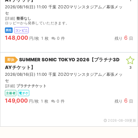
1
チケットジャム利用規約
2026/08/16(日) 11:00 千葉 ZOZOマリンスタジアム／幕張メッ
セ
プライバシーポリシー
[詳細]
整番なし
ロッピーから発券していただきます。
特定商取引法に基づく表記
男性
コンビニ
148,000
6
円/枚
1 枚
0 件
残り
日
公演登録依頼
不正転売禁止法について
SUMMER SONIC TOKYO 2026【プラチナ3D
即決
AYチケット】
チケットジャムの取り組み
3
2026/08/16(日) 11:00 千葉 ZOZOマリンスタジアム／幕張メッ
セ
音楽情報
[詳細]
プラチナチケット
主催者
電チケ
149,000
6
円/枚
1 枚
0 件
残り
日
2026-08-09更新