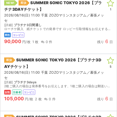
SUMMER SONIC TOKYO 2026【プラ
NEW!
即決
チナ3DAYチケット】
ライブ・コンサート（海外）
1
2026/08/16(日) 11:00 千葉 ZOZOマリンスタジアム／幕張メッ
セ
イベント
[詳細]
プラチナ3日間通し
ローチケ購入 紙チケットでの発券です ロッピー引取情報をお伝えするのでご自身で端末操作して引き換えをお願いします 引取方法 店頭 引取場所 ローソン・ミニストップ チケット引取期限 ...
スポーツ
男性
コンビニ
90,000
6
円/枚
1 枚
0 件
残り
日
演劇・ミュージカル
ご利用ガイド
SUMMER SONIC TOKYO 2026【プラチナ3D
即決
AYチケット】
5
ご利用ガイド
2026/08/16(日) 11:00 千葉 ZOZOマリンスタジアム／幕張メッ
セ
手数料・お支払い方法
[詳細]
プラチナ3days
2枚ご購入の場合は発券番号をお伝えします、1枚ご購入の場合は郵送いたします。
AIに質問する
女性
主催者
コンビニ
105,000
6
円/枚
2 枚
0 件
残り
日
よくある質問
お知らせ