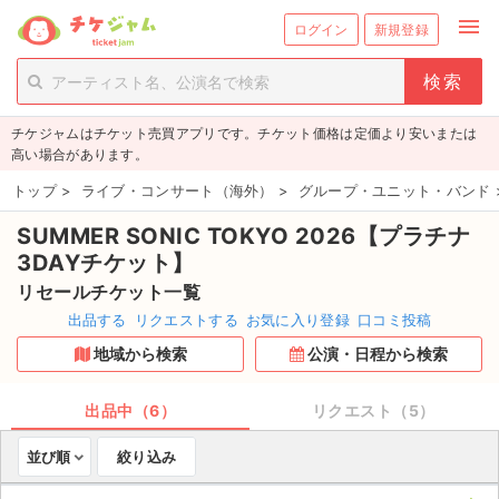
menu
ログイン
新規登録
person_add
exit_to_app
新規会員登録
ログイン
チケジャムはチケット売買アプリです。チケット価格は定価より安いまたは
チケットを探す
高い場合があります。
新着チケット
トップ
>
ライブ・コンサート（海外）
>
グループ・ユニット・バンド
SUMMER SONIC TOKYO 2026【プラチナ
値下げしたチケット
3DAYチケット】
都道府県からチケットを探す
リセールチケット一覧
出品する
リクエストする
お気に入り登録
口コミ投稿
もうすぐ開催のチケット
地域から検索
公演・日程から検索
チケットのリクエスト一覧
出品中（6）
リクエスト（5）
取扱チケット
並び順
絞り込み
ライブ・コンサート（国内）