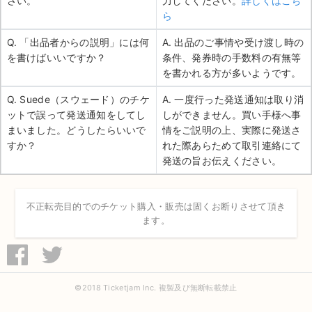
さい。
力してください。
詳しくはこち
ら
Q. 「出品者からの説明」には何
A. 出品のご事情や受け渡し時の
を書けばいいですか？
条件、発券時の手数料の有無等
を書かれる方が多いようです。
Q. Suede（スウェード）のチケ
A. 一度行った発送通知は取り消
ットで誤って発送通知をしてし
しができません。買い手様へ事
まいました。どうしたらいいで
情をご説明の上、実際に発送さ
すか？
れた際あらためて取引連絡にて
発送の旨お伝えください。
不正転売目的でのチケット購入・販売は固くお断りさせて頂き
ます。
©2018 Ticketjam Inc. 複製及び無断転載禁止