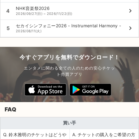
NHK音楽祭2026
keyboard_arrow_right
4
2026/09/27(日) ~ 2026/11/22(日)
セカイシンフォニー2026 - Instrumental Harmony -
keyboard_arrow_right
5
2026/08/11(火)
今すぐアプリを無料でダウンロード！
エンタメに関わる全ての人のための安心チケッ
ト売買アプリ
FAQ
買い手
Q. 鈴木雅明のチケットはどうや
A. チケットの購入をご希望の方