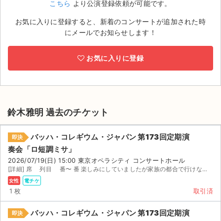
こちら
より公演登録依頼が可能です。
ライブ・コンサート（海外）
お気に入りに登録すると、新着のコンサートが追加された時
にメールでお知らせします！
イベント
お気に入りに登録
スポーツ
演劇・ミュージカル
ご利用ガイド
鈴木雅明 過去のチケット
ご利用ガイド
バッハ・コレギウム・ジャパン 第173回定期演
即決
奏会「ロ短調ミサ」
手数料・お支払い方法
2026/07/19(日) 15:00 東京オペラシティ コンサートホール
[詳細] 席 列目 番〜 番 楽しみにしていましたが家族の都合で行けなくなりました。 チケッ...
AIに質問する
女性
電チケ
1 枚
取引済
よくある質問
バッハ・コレギウム・ジャパン 第173回定期演
即決
お知らせ