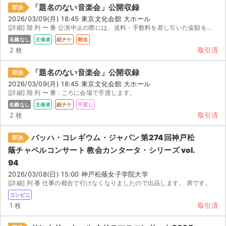
「題名のない音楽会」公開収録
即決
2026/03/09(月) 18:45 東京文化会館 大ホール
[詳細] 階 列 〜 番 公演中止の際には、送料・手数料を差し引いた金額を返金します。
名義なし
主催者
紙チケ
郵送
2 枚
取引済
「題名のない音楽会」公開収録
即決
2026/03/09(月) 18:45 東京文化会館 大ホール
[詳細] 階 列 〜 番 : ごろに会場で手渡します。
名義なし
主催者
紙チケ
手渡し
2 枚
取引済
バッハ・コレギウム・ジャパン 第274回神戸松
即決
蔭チャペルコンサート 教会カンタータ・シリーズ vol.
94
2026/03/08(日) 15:00 神戸松蔭女子学院大学
[詳細] 列 番 仕事の都合で行けなくなりましたので出品します。 席です。
コンビニ
1 枚
取引済