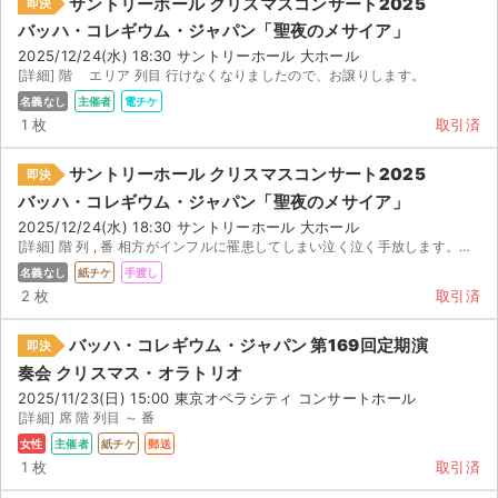
サントリーホール クリスマスコンサート2025
即決
バッハ・コレギウム・ジャパン「聖夜のメサイア」
2025/12/24(水) 18:30 サントリーホール 大ホール
[詳細] 階 エリア 列目 行けなくなりましたので、お譲りします。
名義なし
主催者
電チケ
1 枚
取引済
サントリーホール クリスマスコンサート2025
即決
バッハ・コレギウム・ジャパン「聖夜のメサイア」
2025/12/24(水) 18:30 サントリーホール 大ホール
[詳細] 階 列 , 番 相方がインフルに罹患してしまい泣く泣く手放します。。当日なので手渡し...
名義なし
紙チケ
手渡し
2 枚
取引済
バッハ・コレギウム・ジャパン 第169回定期演
即決
奏会 クリスマス・オラトリオ
2025/11/23(日) 15:00 東京オペラシティ コンサートホール
[詳細] 席 階 列目 ～ 番
女性
主催者
紙チケ
郵送
1 枚
取引済