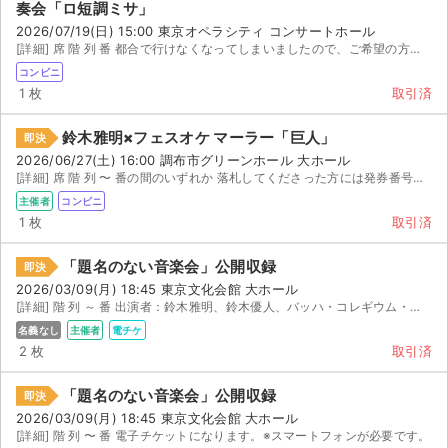
奏会「ロ短調ミサ」
2026/07/19(日) 15:00 東京オペラシティ コンサートホール
[詳細] 席 階 列 番 都合で行けなくなってしまいましたので、ご希望の方がおられれば、お譲りした...
コンビニ
1 枚
取引済
鈴木雅明×フェスオケ マーラー「巨人」
即決
2026/06/27(土) 16:00 調布市グリーンホール 大ホール
[詳細] 席 階 列 〜 番の間のいずれか 落札してくださった方には発券番号をお知らせいたし...
主催者
コンビニ
1 枚
取引済
「題名のない音楽会」公開収録
即決
2026/03/09(月) 18:45 東京文化会館 大ホール
[詳細] 階 列 ～ 番 出演者：鈴木雅明、鈴木優人、バッハ・コレギウム・ジャパン 電子チケッ...
名義なし
主催者
電チケ
2 枚
取引済
サイト情報
「題名のない音楽会」公開収録
即決
チケットジャム運営会社
2026/03/09(月) 18:45 東京文化会館 大ホール
[詳細] 階 列 〜 番 電子チケットになります。※スマートフォンが必要です。