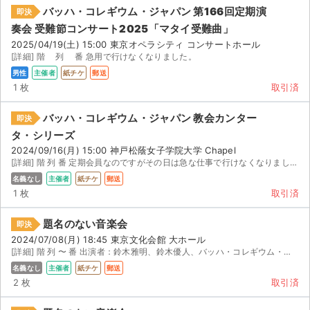
バッハ・コレギウム・ジャパン 第166回定期演
即決
奏会 受難節コンサート2025「マタイ受難曲」
2025/04/19(土) 15:00 東京オペラシティ コンサートホール
[詳細] 階 列 番 急用で行けなくなりました。
男性
主催者
紙チケ
郵送
1 枚
取引済
バッハ・コレギウム・ジャパン 教会カンター
即決
タ・シリーズ
2024/09/16(月) 15:00 神戸松蔭女子学院大学 Chapel
[詳細] 階 列 番 定期会員なのですがその日は急な仕事で行けなくなりました。娘と一緒にいつも行くので...
名義なし
主催者
紙チケ
郵送
1 枚
取引済
題名のない音楽会
即決
2024/07/08(月) 18:45 東京文化会館 大ホール
[詳細] 階 列 〜 番 出演者：鈴木雅明、鈴木優人、バッハ・コレギウム・ジャパン ◾️日程...
名義なし
主催者
紙チケ
郵送
2 枚
取引済