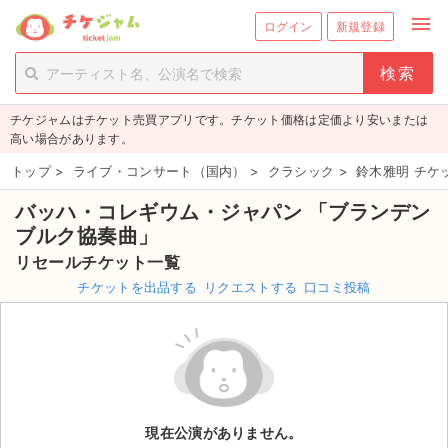
menu
ログイン
新規登録
person_add
exit_to_app
新規会員登録
ログイン
チケジャムはチケット売買アプリです。チケット価格は定価より安いまたは
チケットを探す
高い場合があります。
新着チケット
トップ
>
ライブ・コンサート（国内）
>
クラシック
>
鈴木雅明 チケ
バッハ・コレギウム・ジャパン 「ブランデン
値下げしたチケット
ブルク協奏曲」
都道府県からチケットを探す
リセールチケット一覧
チケットを出品する
リクエストする
口コミ投稿
もうすぐ開催のチケット
チケットのリクエスト一覧
取扱チケット
現在公演がありません。
ライブ・コンサート（国内）