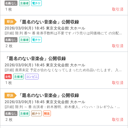
チケットジャム利用規約
名義なし
主催者
電チケ
1 枚
取引済
プライバシーポリシー
「題名のない音楽会」公開収録
即決
特定商取引法に基づく表記
2026/03/09(月) 18:45 東京文化会館 大ホール
[詳細] 階 列 番〜 番 発券手数料は不要です バラ売りは同価格にて の分配機能で対応...
公演登録依頼
名義なし
主催者
電チケ
2 枚
取引済
不正転売禁止法について
「題名のない音楽会」公開収録
チケットジャムの取り組み
2026/03/09(月) 18:45 東京文化会館 大ホール
[詳細] 座席未定 予定が合わなくなってしまったため出品いたします。 入金確認次第、取引連絡にて発券番...
音楽情報
女性
主催者
コンビニ
1 枚
取引済
「題名のない音楽会」公開収録
即決
2026/03/09(月) 18:45 東京文化会館 大ホール
[詳細] 階 列 ～ 番 出演者：鈴木雅明、鈴木優人、バッハ・コレギウム・ジャパン
名義なし
主催者
紙チケ
郵送
2 枚
取引済