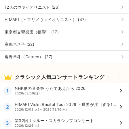
keyboard_arrow_right
12人のヴァイオリニスト (26)
keyboard_arrow_right
HIMARI（ヒマリ／ヴァイオリニスト） (47)
keyboard_arrow_right
東京都交響楽団（都響） (17)
keyboard_arrow_right
高嶋ちさ子 (22)
keyboard_arrow_right
角野隼斗（Cateen） (27)
クラシック人気コンサートランキング
NHK夏の音楽祭 うたであえたら 2026
keyboard_arrow_right
1
2026/08/09(日)
HIMARI Violin Recital Tour 2026 ～世界が注目する15歳のいま～
keyboard_arrow_right
2
2026/12/08(火) ~ 2026/12/16(水)
第32回リクルートスカラシップコンサート
keyboard_arrow_right
3
2026/12/26(土)