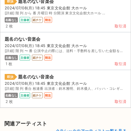
題名のない音楽会
即決
2024/07/08(月) 18:45 東京文化会館 大ホール
[詳細] 階 列 から 番 月曜日 時 分開演 東京文化会館大ホール ...
名義なし
主催者
紙チケ
郵送
2 枚
取引済
題名のない音楽会
2024/07/08(月) 18:45 東京文化会館 大ホール
[詳細] 階 列 〜 番 公演中止の際には、送料・手数料を差し引いた金額を返金します。
名義なし
主催者
紙チケ
郵送
1 枚
取引済
題名のない音楽会
即決
2024/07/08(月) 18:45 東京文化会館 大ホール
[詳細] 階 列 番台 枚連番 出演者：鈴木雅明、鈴木優人、バッハ・コレギウム・ジャパン ...
名義なし
主催者
紙チケ
郵送
2 枚
取引済
関連アーティスト
クラシックのアーティスト一覧を見る