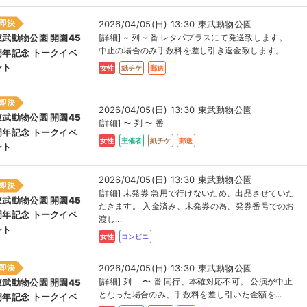
即決
2026/04/05(日) 13:30 東武動物公園
[詳細] ~ 列 ~ 番 レタパプラスにて発送致します。
東武動物公園 開園45
中止の場合のみ手数料を差し引き返金致します。
周年記念 トークイベ
ント
女性
紙チケ
郵送
即決
2026/04/05(日) 13:30 東武動物公園
東武動物公園 開園45
[詳細] 〜 列 〜 番
周年記念 トークイベ
女性
主催者
紙チケ
郵送
ント
2026/04/05(日) 13:30 東武動物公園
即決
[詳細] 未発券 急用で行けないため、出品させていた
東武動物公園 開園45
だきます。 入金済み、未発券の為、発券番号でのお
周年記念 トークイベ
渡し...
ント
女性
コンビニ
即決
2026/04/05(日) 13:30 東武動物公園
[詳細] 列 〜 番 同行、本確対応不可。 公演が中止
東武動物公園 開園45
となった場合のみ、手数料を差し引いた金額を...
周年記念 トークイベ