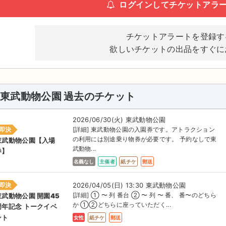
ログインしてチケットアラ
チケットアラートを登録す
欲しいチケットの出品をすぐに
東武動物公園 過去のチケット
2026/06/30(火) 東武動物公園
即決
[詳細] 東武動物公園の入園券です。アトラクション
の利用には別途乗り物券が必要です。 予約なしで東
東武動物公園【入場
武動物...
券】
名義なし
主催者
紙チケ
郵送
即決
2026/04/05(日) 13:30 東武動物公園
[詳細] ① 〜 列 番台 ② 〜 列 〜 番、 番〜のどちら
東武動物公園 開園45
か ①②どちらに座っていただく...
周年記念 トークイベ
ント
女性
紙チケ
郵送