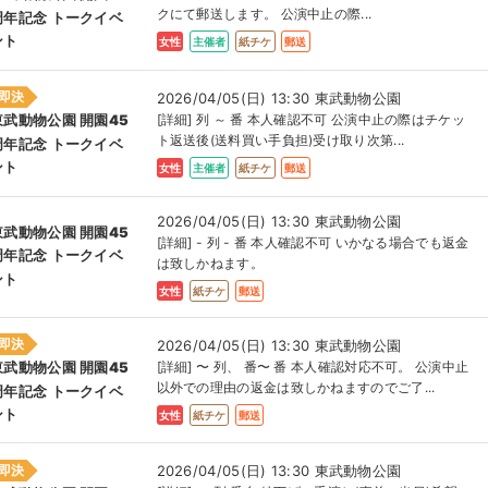
クにて郵送します。 公演中止の際...
周年記念 トークイベ
ント
女性
主催者
紙チケ
郵送
即決
2026/04/05(日) 13:30 東武動物公園
[詳細] 列 ～ 番 本人確認不可 公演中止の際はチケッ
東武動物公園 開園45
ト返送後(送料買い手負担)受け取り次第...
周年記念 トークイベ
ント
女性
主催者
紙チケ
郵送
2026/04/05(日) 13:30 東武動物公園
東武動物公園 開園45
[詳細] - 列 - 番 本人確認不可 いかなる場合でも返金
周年記念 トークイベ
は致しかねます。
ント
女性
紙チケ
郵送
即決
2026/04/05(日) 13:30 東武動物公園
[詳細] 〜 列、 番〜 番 本人確認対応不可。 公演中止
東武動物公園 開園45
以外での理由の返金は致しかねますのでご了...
周年記念 トークイベ
ント
女性
紙チケ
郵送
即決
2026/04/05(日) 13:30 東武動物公園