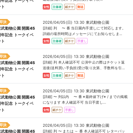
周年記念 トークイベ
ント
女性
主催者
紙チケ
郵送
即決
2026/04/05(日) 13:30 東武動物公園
[詳細] 列 〜 番 当日園内手渡しにて対応します。
東武動物公園 開園45
詳細の場所時間はメッセージにてお知らせしま...
周年記念 トークイベ
ント
女性
主催者
紙チケ
手渡し
即決
2026/04/05(日) 13:30 東武動物公園
[詳細] 列 本人確認不可 公演中止の際はチケット返
東武動物公園 開園45
送後(送料買い手負担)受け取り次第、手数料を引...
周年記念 トークイベ
ント
女性
主催者
紙チケ
郵送
即決
2026/04/05(日) 13:30 東武動物公園
[詳細] 〜 列以内 〜 番 ※最終値下げ※ / までの掲載
東武動物公園 開園45
になります 本人確認不可 当日手渡し...
周年記念 トークイベ
ント
女性
紙チケ
手渡し
即決
2026/04/05(日) 13:30 東武動物公園
[詳細] 列 〜 または ～ 番 本人確認不可 レターパッ
東武動物公園 開園45