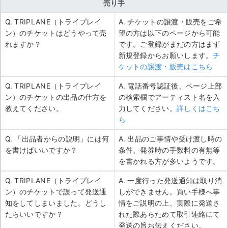
売り手
Q. TRIPLANE（トライプレイ
A. チケットの譲渡・販売をご希
ン）のチケットはどうやって売
望の方は以下のページから可能
れますか？
です。ご登録がまだの方はまず
新規登録からお願いします。
チ
ケットの譲渡・販売はこちら
Q. TRIPLANE（トライプレイ
A. 電話番号認証後、ページ上部
ン）のチケットの出品の仕方を
の検索欄でアーティスト名を入
教えてください。
力してください。
詳しくはこち
ら
Q. 「出品者からの説明」には何
A. 出品のご事情や受け渡し時の
を書けばいいですか？
条件、発券時の手数料の有無等
を書かれる方が多いようです。
Q. TRIPLANE（トライプレイ
A. 一度行った発送通知は取り消
ン）のチケットで誤って発送通
しができません。買い手様へ事
知をしてしまいました。どうし
情をご説明の上、実際に発送さ
たらいいですか？
れた際あらためて取引連絡にて
発送の旨お伝えください。