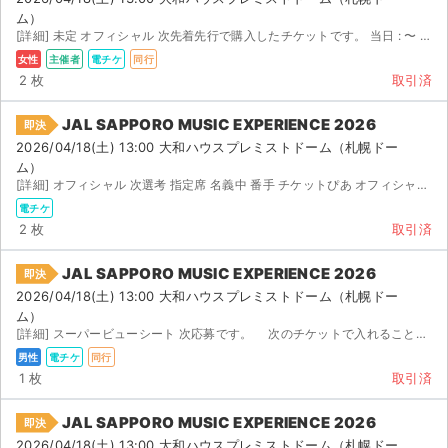
ム）
[詳細] 未定 オフィシャル 次先着先行で購入したチケットです。 当日 : 〜 : 頃会場付近...
女性
主催者
電チケ
同行
2 枚
取引済
JAL SAPPORO MUSIC EXPERIENCE 2026
即決
2026/04/18(土) 13:00 大和ハウスプレミストドーム（札幌ドー
ム）
[詳細] オフィシャル 次選考 指定席 名義中 番手 チケットぴあ オフィシャル先着 次先行/すり替え...
電チケ
2 枚
取引済
JAL SAPPORO MUSIC EXPERIENCE 2026
即決
2026/04/18(土) 13:00 大和ハウスプレミストドーム（札幌ドー
ム）
[詳細] スーパービューシート 次応募です。 次のチケットで入れることになったため、出品しま...
男性
電チケ
同行
1 枚
取引済
JAL SAPPORO MUSIC EXPERIENCE 2026
即決
2026/04/18(土) 13:00 大和ハウスプレミストドーム（札幌ドー