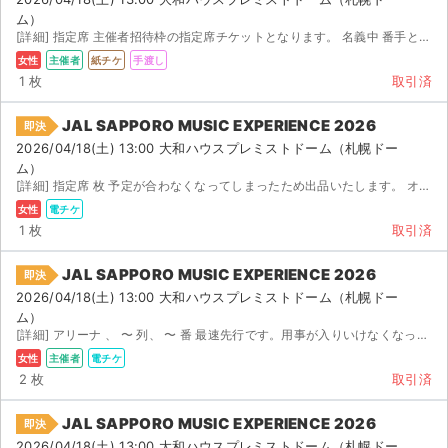
ム）
[詳細] 指定席 主催者招待枠の指定席チケットとなります。 名義中 番手となります。 : ～ ...
女性
主催者
紙チケ
手渡し
1 枚
取引済
JAL SAPPORO MUSIC EXPERIENCE 2026
即決
2026/04/18(土) 13:00 大和ハウスプレミストドーム（札幌ドー
ム）
[詳細] 指定席 枚 予定が合わなくなってしまったため出品いたします。 オフィシャル先着先行にて購入しま...
女性
電チケ
1 枚
取引済
JAL SAPPORO MUSIC EXPERIENCE 2026
即決
2026/04/18(土) 13:00 大和ハウスプレミストドーム（札幌ドー
ム）
[詳細] アリーナ 、 〜 列、 〜 番 最速先行です。用事が入りいけなくなったため出品します。チケ...
女性
主催者
電チケ
2 枚
取引済
JAL SAPPORO MUSIC EXPERIENCE 2026
即決
2026/04/18(土) 13:00 大和ハウスプレミストドーム（札幌ドー