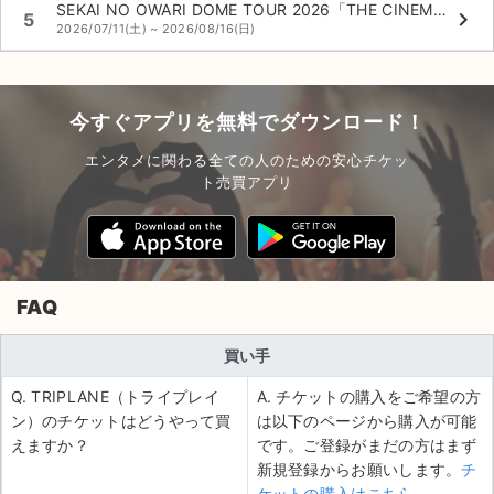
SEKAI NO OWARI DOME TOUR 2026「THE CINEMA」
keyboard_arrow_right
5
2026/07/11(土) ~ 2026/08/16(日)
今すぐアプリを無料でダウンロード！
エンタメに関わる全ての人のための安心チケッ
ト売買アプリ
FAQ
買い手
Q. TRIPLANE（トライプレイ
A. チケットの購入をご希望の方
ン）のチケットはどうやって買
は以下のページから購入が可能
えますか？
です。ご登録がまだの方はまず
新規登録からお願いします。
チ
ケットの購入はこちら