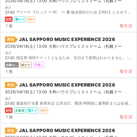
2026/04/18(土) 13:00 大和ハウスプレミストドーム（札幌ドー
ム）
[詳細] アリーナ ブロック 〜 列 〜 番 端末貸出のため【同行】とさせていただきました。 端末...
女性
電チケ
同行
1 枚
取引済
JAL SAPPORO MUSIC EXPERIENCE 2026
即決
2026/04/18(土) 13:00 大和ハウスプレミストドーム（札幌ドー
ム）
[詳細] 指定席 招待チケットとなるため、当日まで座席はわかりません。 : 〜 : での受渡し...
名義なし
紙チケ
手渡し
1 枚
取引済
JAL SAPPORO MUSIC EXPERIENCE 2026
即決
2026/04/18(土) 13:00 大和ハウスプレミストドーム（札幌ドー
ム）
[詳細] 最速先行当選 座席未定 公演当日、開演 時間前に最寄駅または会場付近にて待ち合わせし、端末を...
女性
主催者
電チケ
同行
1 枚
取引済
JAL SAPPORO MUSIC EXPERIENCE 2026
即決