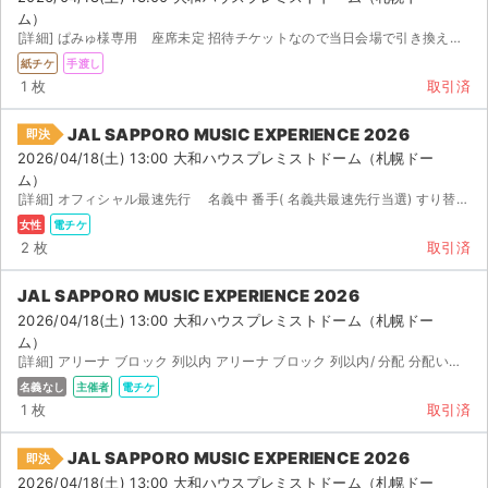
ム）
[詳細] ぱみゅ様専用 座席未定 招待チケットなので当日会場で引き換えてから席がわかります。私と連番にな...
紙チケ
手渡し
1 枚
取引済
JAL SAPPORO MUSIC EXPERIENCE 2026
即決
2026/04/18(土) 13:00 大和ハウスプレミストドーム（札幌ドー
ム）
[詳細] オフィシャル最速先行 名義中 番手( 名義共最速先行当選) すり替えなし ※ 最速先行当選の...
女性
電チケ
2 枚
取引済
JAL SAPPORO MUSIC EXPERIENCE 2026
2026/04/18(土) 13:00 大和ハウスプレミストドーム（札幌ドー
ム）
[詳細] アリーナ ブロック 列以内 アリーナ ブロック 列以内/ 分配 分配いたします。 ...
名義なし
主催者
電チケ
1 枚
取引済
JAL SAPPORO MUSIC EXPERIENCE 2026
即決
2026/04/18(土) 13:00 大和ハウスプレミストドーム（札幌ドー