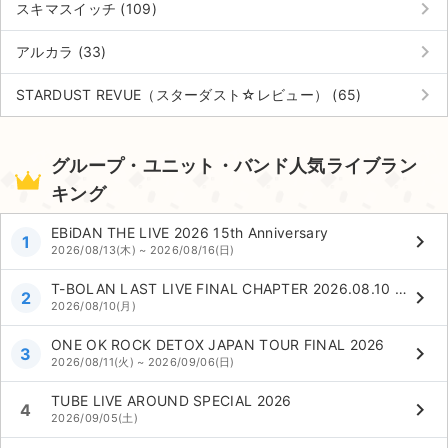
keyboard_arrow_right
スキマスイッチ (109)
keyboard_arrow_right
アルカラ (33)
keyboard_arrow_right
STARDUST REVUE（スターダスト☆レビュー） (65)
グループ・ユニット・バンド人気ライブラン
キング
EBiDAN THE LIVE 2026 15th Anniversary
keyboard_arrow_right
1
2026/08/13(木) ~ 2026/08/16(日)
T-BOLAN LAST LIVE FINAL CHAPTER 2026.08.10 NIPPON BUDOKAN This Journey Never Ends
keyboard_arrow_right
2
2026/08/10(月)
ONE OK ROCK DETOX JAPAN TOUR FINAL 2026
keyboard_arrow_right
3
2026/08/11(火) ~ 2026/09/06(日)
TUBE LIVE AROUND SPECIAL 2026
keyboard_arrow_right
4
2026/09/05(土)