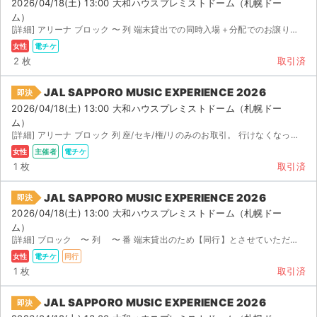
2026/04/18(土) 13:00 大和ハウスプレミストドーム（札幌ドー
チケットジャム利用規約
ム）
[詳細] アリーナ ブロック 〜 列 端末貸出での同時入場＋分配でのお譲りになります。 バラで購入い...
プライバシーポリシー
女性
電チケ
2 枚
取引済
特定商取引法に基づく表記
JAL SAPPORO MUSIC EXPERIENCE 2026
即決
公演登録依頼
2026/04/18(土) 13:00 大和ハウスプレミストドーム（札幌ドー
ム）
不正転売禁止法について
[詳細] アリーナ ブロック 列 座/セキ/権/リのみのお取引。 行けなくなったため出品します。
女性
主催者
電チケ
チケットジャムの取り組み
1 枚
取引済
音楽情報
JAL SAPPORO MUSIC EXPERIENCE 2026
即決
2026/04/18(土) 13:00 大和ハウスプレミストドーム（札幌ドー
ム）
[詳細] ブロック 〜 列 〜 番 端末貸出のため【同行】とさせていただきました。 端末貸出の...
女性
電チケ
同行
1 枚
取引済
JAL SAPPORO MUSIC EXPERIENCE 2026
即決