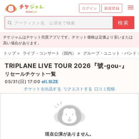
menu
ログイン
新規登録
person_add
exit_to_app
新規会員登録
ログイン
チケジャムはチケット売買アプリです。チケット価格は定価より安いまたは
チケットを探す
高い場合があります。
新着チケット
トップ
>
ライブ・コンサート（国内）
>
グループ・ユニット・バンド
TRIPLANE LIVE TOUR 2026『號-gou-』
値下げしたチケット
リセールチケット一覧
都道府県からチケットを探す
05/31(日) 17:00
ell.SIZE
チケットを出品する
リクエストする
口コミ投稿
もうすぐ開催のチケット
チケットのリクエスト一覧
取扱チケット
現在公演がありません。
ライブ・コンサート（国内）