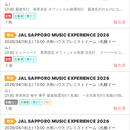
ム）
[詳細] 最速先行 座席未定 オフィシャル抽選先行 最速先行のものになります。 座席表示前にお譲り可能 ...
女性
主催者
電チケ
1 枚
取引済
JAL SAPPORO MUSIC EXPERIENCE 2026
即決
2026/04/18(土) 13:00 大和ハウスプレミストドーム（札幌ドー
ム）
[詳細] ビューシート 着席指定 オフィシャル先着 次先行、 スーパービューシート、電子チケ...
女性
主催者
電チケ
2 枚
取引済
JAL SAPPORO MUSIC EXPERIENCE 2026
即決
2026/04/18(土) 13:00 大和ハウスプレミストドーム（札幌ドー
ム）
[詳細] 座席未定 枚中 番手 最速抽選先行( 名義)、一次先着先行( 名義)の指定席を所持しているた...
名義なし
主催者
電チケ
同行
1 枚
取引済
JAL SAPPORO MUSIC EXPERIENCE 2026
即決
2026/04/18(土) 13:00 大和ハウスプレミストドーム（札幌ドー