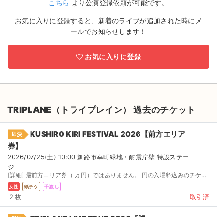
こちら
より公演登録依頼が可能です。
ライブ・コンサート（海外）
お気に入りに登録すると、新着のライブが追加された時にメ
ールでお知らせします！
イベント
お気に入りに登録
スポーツ
演劇・ミュージカル
ご利用ガイド
TRIPLANE（トライプレイン） 過去のチケット
ご利用ガイド
KUSHIRO KIRI FESTIVAL 2026【前方エリア
即決
券】
手数料・お支払い方法
2026/07/25(土) 10:00 釧路市幸町緑地・耐震岸壁 特設ステー
ジ
AIに質問する
[詳細] 最前方エリア券（ 万円）ではありません。 円の入場料込みのチケットとなります。 ※残り ...
女性
紙チケ
手渡し
よくある質問
2 枚
取引済
お知らせ