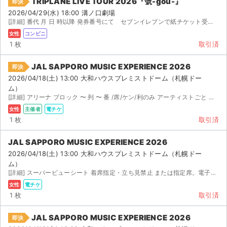
TRIPLANE LIVE TOUR 2026『號-gou-』
即決
2026/04/29(水) 18:00 溝ノ口劇場
[詳細] 番代 月 日 時以降 発券番号にて セブンイレブンで紙チケット受け取り こちらの...
女性
コンビニ
1 枚
取引済
JAL SAPPORO MUSIC EXPERIENCE 2026
即決
2026/04/18(土) 13:00 大和ハウスプレミストドーム（札幌ドー
ム）
[詳細] アリーナ ブロック 〜 列 〜 番 /席/ケン/利のみ アーティストごと または...
女性
主催者
電チケ
1 枚
取引済
JAL SAPPORO MUSIC EXPERIENCE 2026
2026/04/18(土) 13:00 大和ハウスプレミストドーム（札幌ドー
ム）
[詳細] スーパービューシート 着席指定・立ち見禁止 または指定席。電子チケットの為、未定です。 ...
サイト情報
女性
電チケ
1 枚
取引済
チケットジャム運営会社
JAL SAPPORO MUSIC EXPERIENCE 2026
即決