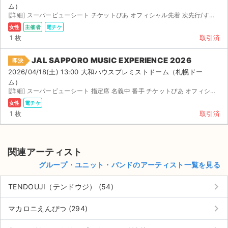
ム）
[詳細] スーパービューシート チケットぴあ オフィシャル先着 次先行/すり替えなし スーパービューシー...
女性
主催者
電チケ
1 枚
取引済
JAL SAPPORO MUSIC EXPERIENCE 2026
即決
2026/04/18(土) 13:00 大和ハウスプレミストドーム（札幌ドー
ム）
[詳細] スーパービューシート 指定席 名義中 番手 チケットぴあ オフィシャル先着 次先行/す...
女性
電チケ
1 枚
取引済
関連アーティスト
グループ・ユニット・バンドのアーティスト一覧を見る
keyboard_arrow_right
TENDOUJI（テンドウジ） (54)
keyboard_arrow_right
マカロニえんぴつ (294)