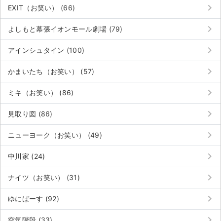
チケットジャム利用規約
keyboard_arrow_right
EXIT（お笑い） (66)
プライバシーポリシー
keyboard_arrow_right
よしもと幕張イオンモール劇場 (79)
特定商取引法に基づく表記
keyboard_arrow_right
アインシュタイン (100)
公演登録依頼
keyboard_arrow_right
かまいたち（お笑い） (57)
不正転売禁止法について
keyboard_arrow_right
ミキ（お笑い） (86)
チケットジャムの取り組み
keyboard_arrow_right
見取り図 (86)
音楽情報
keyboard_arrow_right
ニューヨーク（お笑い） (49)
keyboard_arrow_right
中川家 (24)
keyboard_arrow_right
ナイツ（お笑い） (31)
keyboard_arrow_right
ゆにばーす (92)
keyboard_arrow_right
空気階段 (33)