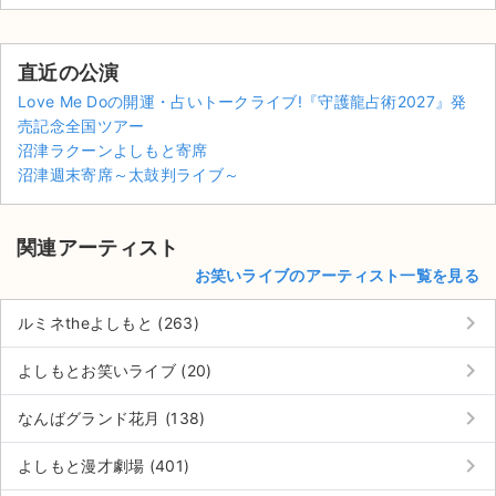
直近の公演
Love Me Doの開運・占いトークライブ!『守護龍占術2027』発
売記念全国ツアー
沼津ラクーンよしもと寄席
沼津週末寄席～太鼓判ライブ～
関連アーティスト
お笑いライブのアーティスト一覧を見る
keyboard_arrow_right
ルミネtheよしもと (263)
keyboard_arrow_right
よしもとお笑いライブ (20)
サイト情報
keyboard_arrow_right
なんばグランド花月 (138)
チケットジャム運営会社
keyboard_arrow_right
よしもと漫才劇場 (401)