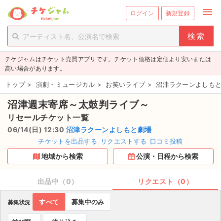
menu
ログイン
新規登録
person_add
exit_to_app
新規会員登録
ログイン
チケジャムはチケット売買アプリです。チケット価格は定価より安いまたは
チケットを探す
高い場合があります。
新着チケット
トップ
>
演劇・ミュージカル
>
お笑いライブ
>
沼津ラクーンよしもと
沼津週末寄席～太鼓判ライブ～
値下げしたチケット
リセールチケット一覧
都道府県からチケットを探す
06/14(日) 12:30
沼津ラクーンよしもと劇場
チケットを出品する
リクエストする
口コミ投稿
もうすぐ開催のチケット
地域から検索
公演・日程から検索
チケットのリクエスト一覧
出品中（0）
リクエスト（0）
取扱チケット
すべて
募集中のみ
募集状況
ライブ・コンサート（国内）