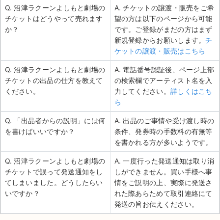
Q. 沼津ラクーンよしもと劇場の
A. チケットの譲渡・販売をご希
チケットはどうやって売れます
望の方は以下のページから可能
か？
です。ご登録がまだの方はまず
新規登録からお願いします。
チ
ケットの譲渡・販売はこちら
Q. 沼津ラクーンよしもと劇場の
A. 電話番号認証後、ページ上部
チケットの出品の仕方を教えて
の検索欄でアーティスト名を入
ください。
力してください。
詳しくはこち
ら
Q. 「出品者からの説明」には何
A. 出品のご事情や受け渡し時の
を書けばいいですか？
条件、発券時の手数料の有無等
を書かれる方が多いようです。
Q. 沼津ラクーンよしもと劇場の
A. 一度行った発送通知は取り消
チケットで誤って発送通知をし
しができません。買い手様へ事
てしまいました。どうしたらい
情をご説明の上、実際に発送さ
いですか？
れた際あらためて取引連絡にて
発送の旨お伝えください。