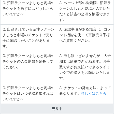
Q. 沼津ラクーンよしもと劇場の
A. ページ上部の検索欄に沼津ラ
チケットを探すにはどうしたら
クーンよしもと劇場と入力いた
いいですか？
だくと該当の公演を検索できま
す。
Q. 出品されている沼津ラクーン
A. 確認事項がある場合は、コメ
よしもと劇場のチケットで売り
ント機能を使って直接売り手様
手に確認したいことがありま
へご質問ください。
す。
Q. 沼津ラクーンよしもと劇場の
A. 申し訳ございませんが、入金
チケットの入金期限を延長して
期限は延長できかねます。お手
ください。
数ですがお支払いできるタイミ
ングでの購入をお願いいたしま
す。
Q. 沼津ラクーンよしもと劇場の
A. チケットの発送方法によって
チケットはいつ受取通知すれば
異なります。
詳しくはこちら
いいですか？
売り手