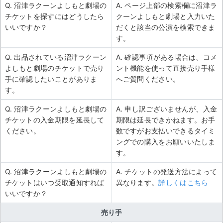
Q. 沼津ラクーンよしもと劇場の
A. ページ上部の検索欄に沼津ラ
チケットを探すにはどうしたら
クーンよしもと劇場と入力いた
いいですか？
だくと該当の公演を検索できま
す。
Q. 出品されている沼津ラクーン
A. 確認事項がある場合は、コメ
よしもと劇場のチケットで売り
ント機能を使って直接売り手様
手に確認したいことがありま
へご質問ください。
す。
Q. 沼津ラクーンよしもと劇場の
A. 申し訳ございませんが、入金
チケットの入金期限を延長して
期限は延長できかねます。お手
ください。
数ですがお支払いできるタイミ
ングでの購入をお願いいたしま
す。
Q. 沼津ラクーンよしもと劇場の
A. チケットの発送方法によって
チケットはいつ受取通知すれば
異なります。
詳しくはこちら
いいですか？
売り手