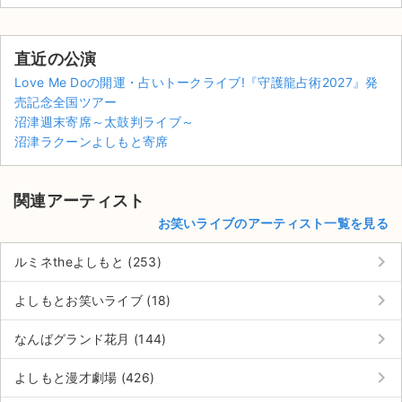
直近の公演
Love Me Doの開運・占いトークライブ!『守護龍占術2027』発
売記念全国ツアー
沼津週末寄席～太鼓判ライブ～
沼津ラクーンよしもと寄席
関連アーティスト
お笑いライブのアーティスト一覧を見る
keyboard_arrow_right
ルミネtheよしもと (253)
keyboard_arrow_right
よしもとお笑いライブ (18)
サイト情報
keyboard_arrow_right
なんばグランド花月 (144)
チケットジャム運営会社
keyboard_arrow_right
よしもと漫才劇場 (426)