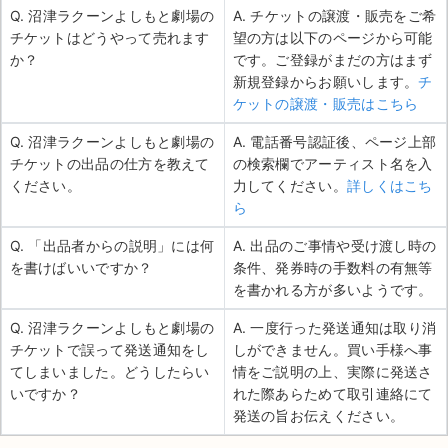
Q. 沼津ラクーンよしもと劇場の
A. チケットの譲渡・販売をご希
チケットはどうやって売れます
望の方は以下のページから可能
か？
です。ご登録がまだの方はまず
新規登録からお願いします。
チ
ケットの譲渡・販売はこちら
Q. 沼津ラクーンよしもと劇場の
A. 電話番号認証後、ページ上部
チケットの出品の仕方を教えて
の検索欄でアーティスト名を入
ください。
力してください。
詳しくはこち
ら
Q. 「出品者からの説明」には何
A. 出品のご事情や受け渡し時の
を書けばいいですか？
条件、発券時の手数料の有無等
を書かれる方が多いようです。
Q. 沼津ラクーンよしもと劇場の
A. 一度行った発送通知は取り消
チケットで誤って発送通知をし
しができません。買い手様へ事
てしまいました。どうしたらい
情をご説明の上、実際に発送さ
いですか？
れた際あらためて取引連絡にて
発送の旨お伝えください。