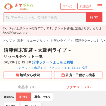
menu
ログイン
新規登録
person_add
exit_to_app
新規会員登録
ログイン
チケジャムはチケット売買アプリです。チケット価格は定価より安いまたは
チケットを探す
高い場合があります。
新着チケット
トップ
>
演劇・ミュージカル
>
お笑いライブ
>
沼津ラクーンよしもと
沼津週末寄席～太鼓判ライブ～
値下げしたチケット
リセールチケット一覧
都道府県からチケットを探す
06/28(日) 12:30
沼津ラクーンよしもと劇場
チケットを出品する
リクエストする
口コミ投稿
もうすぐ開催のチケット
地域から検索
公演・日程から検索
チケットのリクエスト一覧
出品中（0）
リクエスト（0）
取扱チケット
すべて
募集中のみ
募集状況
ライブ・コンサート（国内）