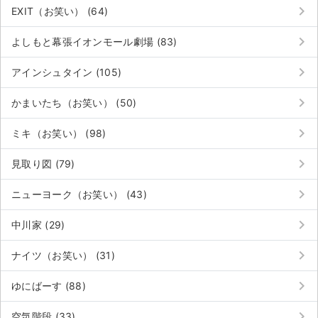
チケットジャム利用規約
keyboard_arrow_right
EXIT（お笑い） (64)
プライバシーポリシー
keyboard_arrow_right
よしもと幕張イオンモール劇場 (83)
特定商取引法に基づく表記
keyboard_arrow_right
アインシュタイン (105)
公演登録依頼
keyboard_arrow_right
かまいたち（お笑い） (50)
不正転売禁止法について
keyboard_arrow_right
ミキ（お笑い） (98)
チケットジャムの取り組み
keyboard_arrow_right
見取り図 (79)
音楽情報
keyboard_arrow_right
ニューヨーク（お笑い） (43)
keyboard_arrow_right
中川家 (29)
keyboard_arrow_right
ナイツ（お笑い） (31)
keyboard_arrow_right
ゆにばーす (88)
keyboard_arrow_right
空気階段 (33)