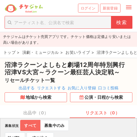
menu
ログイン
新規登録
person_add
exit_to_app
新規会員登録
ログイン
チケジャムはチケット売買アプリです。チケット価格は定価より安いまたは
チケットを探す
高い場合があります。
新着チケット
トップ
>
演劇・ミュージカル
>
お笑いライブ
>
沼津ラクーンよしもと
沼津ラクーンよしもと劇場12周年特別興行
値下げしたチケット
沼津VS大宮～ラクーン最狂芸人決定戦～
都道府県からチケットを探す
リセールチケット一覧
出品する
リクエストする
お気に入り登録
口コミ投稿
もうすぐ開催のチケット
地域から検索
公演・日程から検索
チケットのリクエスト一覧
出品中（0）
リクエスト（0）
取扱チケット
すべて
募集中のみ
募集状況
ライブ・コンサート（国内）