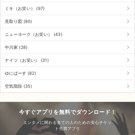
チケットジャム利用規約
keyboard_arrow_right
ミキ（お笑い） (97)
プライバシーポリシー
keyboard_arrow_right
見取り図 (80)
特定商取引法に基づく表記
keyboard_arrow_right
ニューヨーク（お笑い） (43)
公演登録依頼
keyboard_arrow_right
中川家 (28)
不正転売禁止法について
keyboard_arrow_right
ナイツ（お笑い） (31)
チケットジャムの取り組み
keyboard_arrow_right
ゆにばーす (82)
音楽情報
keyboard_arrow_right
空気階段 (35)
今すぐアプリを無料でダウンロード！
エンタメに関わる全ての人のための安心チケッ
ト売買アプリ