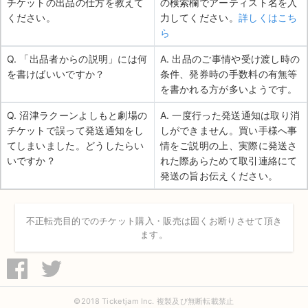
チケットの出品の仕方を教えて
の検索欄でアーティスト名を入
ください。
力してください。
詳しくはこち
ら
Q. 「出品者からの説明」には何
A. 出品のご事情や受け渡し時の
を書けばいいですか？
条件、発券時の手数料の有無等
を書かれる方が多いようです。
Q. 沼津ラクーンよしもと劇場の
A. 一度行った発送通知は取り消
チケットで誤って発送通知をし
しができません。買い手様へ事
てしまいました。どうしたらい
情をご説明の上、実際に発送さ
いですか？
れた際あらためて取引連絡にて
発送の旨お伝えください。
不正転売目的でのチケット購入・販売は固くお断りさせて頂き
ます。
©2018 Ticketjam Inc. 複製及び無断転載禁止