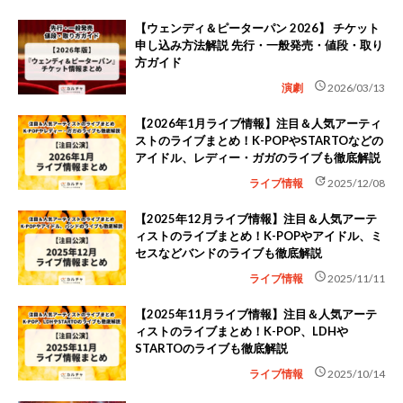
【ウェンディ＆ピーターパン 2026】 チケット
申し込み方法解説 先行・一般発売・値段・取り
方ガイド
schedule
演劇
2026/03/13
【2026年1月ライブ情報】注目＆人気アーティ
ストのライブまとめ！K-POPやSTARTOなどの
アイドル、レディー・ガガのライブも徹底解説
update
ライブ情報
2025/12/08
【2025年12月ライブ情報】注目＆人気アーテ
ィストのライブまとめ！K-POPやアイドル、ミ
セスなどバンドのライブも徹底解説
schedule
ライブ情報
2025/11/11
【2025年11月ライブ情報】注目＆人気アーテ
ィストのライブまとめ！K-POP、LDHや
STARTOのライブも徹底解説
schedule
ライブ情報
2025/10/14