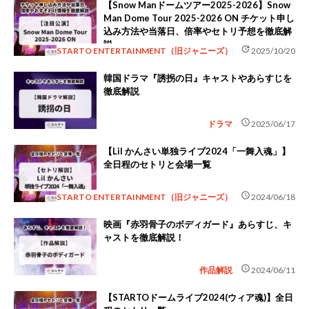
【Snow Manドームツアー2025-2026】Snow
Man Dome Tour 2025-2026 ON チケット申し
込み方法や当落日、倍率やセトリ予想を徹底解
説
update
STARTO ENTERTAINMENT（旧ジャニーズ）
2025/10/20
韓国ドラマ『誘拐の日』キャストやあらすじを
徹底解説
schedule
ドラマ
2025/06/17
【Lil かんさい単独ライブ2024「一舞入魂」】
全日程のセトリと会場一覧
schedule
STARTO ENTERTAINMENT（旧ジャニーズ）
2024/06/18
映画『赤羽骨子のボディガード』あらすじ、キ
ャストを徹底解説！
schedule
作品解説
2024/06/11
【STARTOドームライブ2024(ウィア魂)】全日