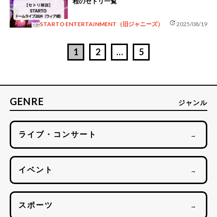
程のセトリ一覧
update
STARTO ENTERTAINMENT（旧ジャニーズ）
2025/08/19
1
2
…
5
GENRE
ジャンル
ライブ・コンサート
→
イベント
→
スポーツ
→