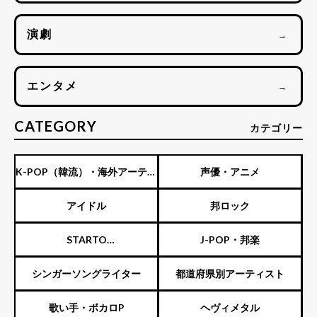
演劇
→
エンタメ
→
CATEGORY
カテゴリー
K-POP（韓流）・海外アーティ
声優・アニメ
スト
アイドル
邦ロック
STARTO
J-POP・邦楽
ENTERTAINMENT（旧ジャニ
シンガーソングライター
都道府県別アーティスト
ーズ）
歌い手・ボカロP
ヘヴィメタル