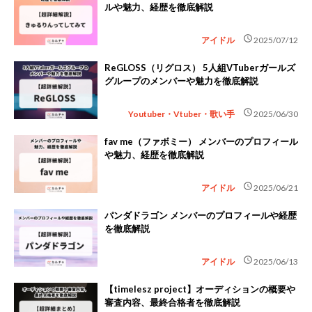
ルや魅力、経歴を徹底解説
schedule
アイドル
2025/07/12
ReGLOSS（リグロス） 5人組VTuberガールズ
グループのメンバーや魅力を徹底解説
schedule
Youtuber・Vtuber・歌い手
2025/06/30
fav me（ファボミー） メンバーのプロフィール
や魅力、経歴を徹底解説
schedule
アイドル
2025/06/21
パンダドラゴン メンバーのプロフィールや経歴
を徹底解説
schedule
アイドル
2025/06/13
【timelesz project】オーディションの概要や
審査内容、最終合格者を徹底解説