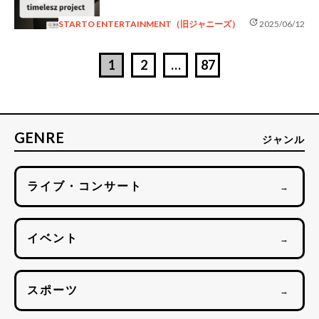
update
STARTO ENTERTAINMENT（旧ジャニーズ）
2025/06/12
1
2
…
87
GENRE
ジャンル
ライブ・コンサート
→
イベント
→
スポーツ
→