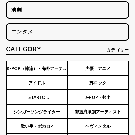
演劇
→
エンタメ
→
CATEGORY
カテゴリー
K-POP（韓流）・海外アーティ
声優・アニメ
スト
アイドル
邦ロック
STARTO
J-POP・邦楽
ENTERTAINMENT（旧ジャニ
シンガーソングライター
都道府県別アーティスト
ーズ）
歌い手・ボカロP
ヘヴィメタル