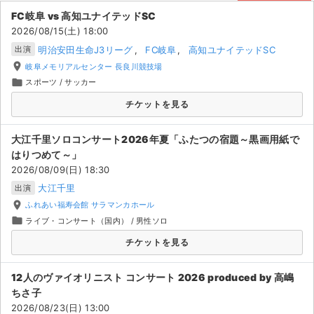
岐阜県のチケット情報ならチケジャム！登録無料ですぐに取引OK！｢あんし
FC岐阜 vs 高知ユナイテッドSC
ん決済｣とスタッフが365日サポートするので安心してお取引ください。
ライブ・コンサート（海外）
2026/08/15(土) 18:00
人気のチケットはチケジャム [ticketjam] にお任せ！
明治安田生命J3リーグ
FC岐阜
高知ユナイテッドSC
出演
イベント
place
岐阜メモリアルセンター 長良川競技場
folder
スポーツ
/
サッカー
スポーツ
チケットを見る
演劇・ミュージカル
大江千里ソロコンサート2026年夏「ふたつの宿題～黒画用紙で
ご利用ガイド
はりつめて～」
2026/08/09(日) 18:30
ご利用ガイド
大江千里
出演
place
ふれあい福寿会館 サラマンカホール
手数料・お支払い方法
folder
ライブ・コンサート（国内）
/
男性ソロ
チケットを見る
AIに質問する
よくある質問
12人のヴァイオリニスト コンサート 2026 produced by 高嶋
ちさ子
お知らせ
2026/08/23(日) 13:00