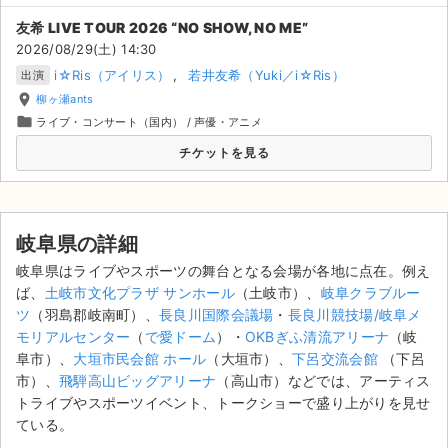
友希 LIVE TOUR 2026 “NO SHOW, NO ME”
2026/08/29(土) 14:30
i☆Ris（アイリス）
若井友希（Yuki／i☆Ris）
出演
place
柳ヶ瀬ants
folder
ライブ・コンサート（国内）
/
声優・アニメ
チケットを見る
岐阜県の詳細
岐阜県はライブやスポーツの舞台となる会場が各地に点在。例え
ば、
土岐市文化プラザ サンホール
（土岐市）、
岐阜クラブルー
ツ
（羽島郡岐南町）、
長良川国際会議場
・
長良川競技場/岐阜メ
モリアルセンター
（
で愛ドーム
）・
OKBぎふ清流アリーナ
（岐
阜市）、
大垣市民会館 ホール
（大垣市）、
下呂交流会館
（下呂
市）、
飛騨高山ビッグアリーナ
（高山市）などでは、アーティス
トライブやスポーツイベント、トークショーで盛り上がりを見せ
ている。