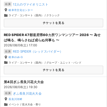
12人のヴァイオリニスト
出演
place
岐阜市文化センター
folder
ライブ・コンサート（国内）
/
クラシック
チケットを見る
RED SPIDER 47都道府県60カ所ワンマンツアー 2026 〜 為せ
ば鳴る、鳴らさねば成らぬ何事も 〜
2026/08/08(土) 17:00
RED SPIDER（レッドスパイダー）
出演
place
岐阜club-G
folder
ライブ・コンサート（国内）
/
グループ・ユニット・バンド
チケットを見る
第4回ぎふ長良川花火大会
サイト情報
2026/08/08(土) 19:30
ぎふ長良川花火大会
出演
チケットジャム運営会社
place
長良川河畔
folder
イベント
/
花火大会・祭り