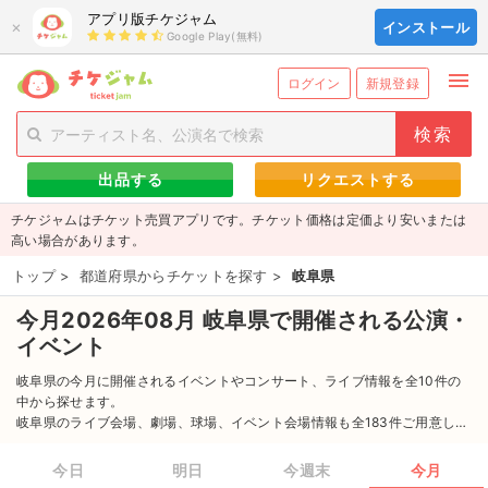
アプリ版チケジャム
×
インストール
Google Play(無料)
menu
person_add
exit_to_app
新規会員登録
ログイン
ログイン
新規登録
チケットを探す
出品する
リクエストする
新着チケット
チケジャムはチケット売買アプリです。チケット価格は定価より安いまたは
値下げしたチケット
高い場合があります。
トップ
>
都道府県からチケットを探す
>
岐阜県
都道府県からチケットを探す
今月2026年08月 岐阜県で開催される公演・
もうすぐ開催のチケット
イベント
チケットのリクエスト一覧
岐阜県の今月に開催されるイベントやコンサート、ライブ情報を全10件の
中から探せます。
岐阜県のライブ会場、劇場、球場、イベント会場情報も全183件ご用意して
取扱チケット
ます。
岐阜県の最新のイベント情報からイベントに参加するためのチケット情報
今日
明日
今週末
今月
ライブ・コンサート（国内）
まで全力でサポートします。