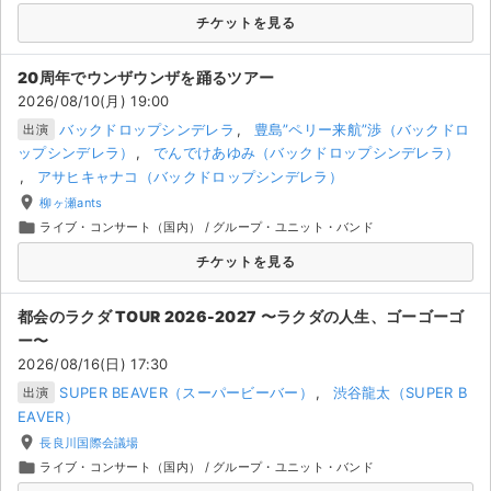
チケットジャム利用規約
チケットを見る
プライバシーポリシー
20周年でウンザウンザを踊るツアー
特定商取引法に基づく表記
2026/08/10(月) 19:00
バックドロップシンデレラ
豊島”ペリー来航”渉（バックドロ
出演
公演登録依頼
ップシンデレラ）
でんでけあゆみ（バックドロップシンデレラ）
アサヒキャナコ（バックドロップシンデレラ）
不正転売禁止法について
place
柳ヶ瀬ants
folder
ライブ・コンサート（国内）
/
グループ・ユニット・バンド
チケットジャムの取り組み
チケットを見る
音楽情報
都会のラクダ TOUR 2026-2027 〜ラクダの人生、ゴーゴーゴ
ー〜
2026/08/16(日) 17:30
SUPER BEAVER（スーパービーバー）
渋谷龍太（SUPER B
出演
EAVER）
place
長良川国際会議場
folder
ライブ・コンサート（国内）
/
グループ・ユニット・バンド