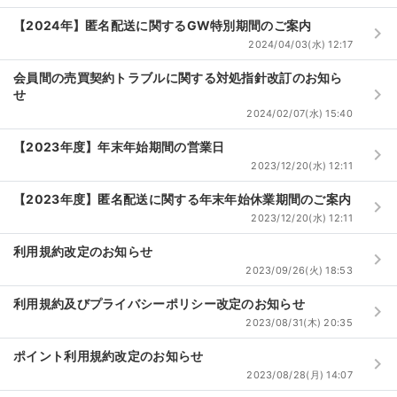
【2024年】匿名配送に関するGW特別期間のご案内
keyboard_arrow_right
2024/04/03(水) 12:17
会員間の売買契約トラブルに関する対処指針改訂のお知ら
keyboard_arrow_right
せ
2024/02/07(水) 15:40
【2023年度】年末年始期間の営業日
keyboard_arrow_right
2023/12/20(水) 12:11
【2023年度】匿名配送に関する年末年始休業期間のご案内
keyboard_arrow_right
2023/12/20(水) 12:11
利用規約改定のお知らせ
keyboard_arrow_right
2023/09/26(火) 18:53
利用規約及びプライバシーポリシー改定のお知らせ
keyboard_arrow_right
2023/08/31(木) 20:35
ポイント利用規約改定のお知らせ
keyboard_arrow_right
2023/08/28(月) 14:07