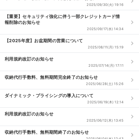
keyboard_arrow_right
2025/09/30(火) 19:16
【重要】セキュリティ強化に伴う一部クレジットカード情
keyboard_arrow_right
報削除のお知らせ
2025/09/17(水) 14:34
【2025年度】お盆期間の営業について
keyboard_arrow_right
2025/08/11(月) 15:19
利用規約改訂のお知らせ
keyboard_arrow_right
2025/07/14(月) 17:11
収納代行手数料、無料期間完全終了のお知らせ
keyboard_arrow_right
2025/06/28(土) 15:26
ダイナミック・プライシングの導入について
keyboard_arrow_right
2025/06/19(木) 12:14
利用規約改訂のお知らせ
keyboard_arrow_right
2025/06/12(木) 13:45
収納代行手数料、無料期間終了のお知らせ
keyboard_arrow_right
2025/06/04(水) 12:43