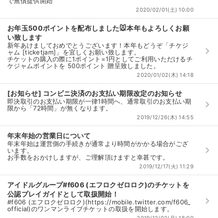
で無償提供開始
2020/02/01(土) 10:00
お年玉500ポイントを配布しました🐭本年もよろしくお願
い致します
新年あけましておめでとうございます！本年もどうぞ「チケジ
keyboard_arrow_right
ャム [ticketjam]」を宜しくお願い致します。
チケットの購入の際に1ポイント=1円としてご利用いただけるチ
ケジャムポイントを 500ポイント 贈呈致しました。
2020/01/02(木) 14:18
[お知らせ] コンビニ決済のお支払い期限改定のお知らせ
即決取引のお支払い期限が一律1時間へ、通常取引のお支払い期
keyboard_arrow_right
限から「72時間」が無くなります。
2019/12/26(木) 14:55
年末年始の営業日について
年末年始は運営側の手続きが通常より時間がかかる場合がござ
keyboard_arrow_right
います。
お手数をおかけしますが、ご理解頂けますと幸甚です。
2019/12/17(火) 11:29
アイドルグループ#f606 (エフロクゼロロク)のチケットを
公認プレイガイドとして取扱開始！
keyboard_arrow_right
#f606 (エフロクゼロロク)(https://mobile.twitter.com/f606_
official)のワンマンライブチケットの取扱を開始します。