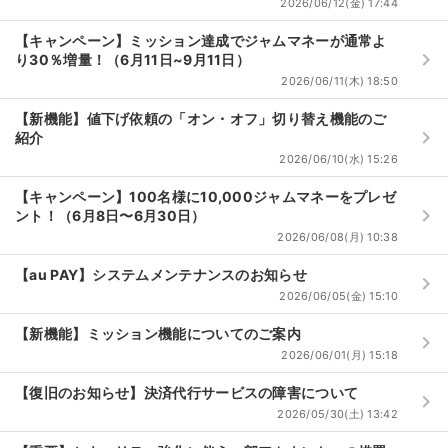
2026/06/12(金) 17:44
【キャンペーン】ミッション達成でジャムマネーが通常よ
keyboard_arrow_right
り30％増量！（6月11日~9月11日）
2026/06/11(木) 18:50
【新機能】値下げ依頼の「オン・オフ」切り替え機能のご
keyboard_arrow_right
紹介
2026/06/10(水) 15:26
【キャンペーン】100名様に10,000ジャムマネーをプレゼ
keyboard_arrow_right
ント！（6月8日〜6月30日）
2026/06/08(月) 10:38
【au PAY】システムメンテナンスのお知らせ
keyboard_arrow_right
2026/06/05(金) 15:10
【新機能】ミッション機能についてのご案内
keyboard_arrow_right
2026/06/01(月) 15:18
【復旧のお知らせ】決済代行サービスの障害について
keyboard_arrow_right
2026/05/30(土) 13:42