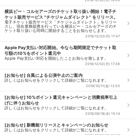
2019/12/02(月) 18:00
横浜ビー・コルセアーズのチケット取り扱い開始！電子チ
ケット販売サービス "チケジャムダイレクト" をリリース。
電子チケット販売サービス「チケジャムダイレクト」をリリー
keyboard_arrow_right
スし、現在業務提携を行っている横浜ビー・コルセアーズのチ
ケット取り扱いも同時に開始することをお知らせします。
2019/12/02(月) 17:47
Apple Pay支払い対応開始。今なら期間限定でチケット取
引額の10%をポイント還元中
keyboard_arrow_right
Apple Pay支払い対応を開始したことお知らせ致します。
2019/12/02(月) 17:36
[お知らせ] 台風による公演中止のご案内
keyboard_arrow_right
詳しくはお知らせをクリックして詳細がご覧になれます。
2019/10/11(金) 12:55
[お知らせ] 10%ポイント還元キャンペーンと消費税率引上
げに伴うお知らせ
keyboard_arrow_right
詳しくはお知らせをクリックして詳細がご覧になれます。
2019/09/18(水) 15:14
[お知らせ] 新機能リリースとキャンペーンのお知らせ
keyboard_arrow_right
詳しくはお知らせをクリックして詳細がご覧になれます。