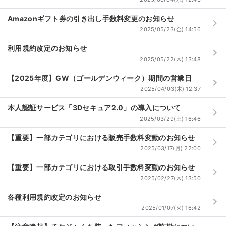
Amazonギフト券の引き出し手数料変更のお知らせ
keyboard_arrow_right
2025/05/23(金) 14:56
利用規約改定のお知らせ
keyboard_arrow_right
2025/05/22(木) 13:48
【2025年度】GW（ゴールデンウィーク）期間の営業日
keyboard_arrow_right
2025/04/03(木) 12:37
本人認証サービス「3Dセキュア2.0」の導入について
keyboard_arrow_right
2025/03/29(土) 16:46
【重要】一部カテゴリにおける販売手数料変動のお知らせ
keyboard_arrow_right
2025/03/17(月) 22:00
【重要】一部カテゴリにおける取引手数料変動のお知らせ
keyboard_arrow_right
2025/02/27(木) 13:50
各種利用規約改定のお知らせ
keyboard_arrow_right
2025/01/07(火) 16:42