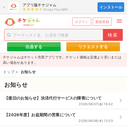
アプリ版チケジャム
×
インストール
Google Play(無料)
menu
person_add
exit_to_app
新規会員登録
ログイン
ログイン
新規登録
チケットを探す
出品する
リクエストする
新着チケット
チケジャムはチケット売買アプリです。チケット価格は定価より安いまたは
値下げしたチケット
高い場合があります。
トップ
>
お知らせ
都道府県からチケットを探す
お知らせ
もうすぐ開催のチケット
チケットのリクエスト一覧
【復旧のお知らせ】決済代行サービスの障害について
keyboard_arrow_right
2026/08/07(金) 16:42
取扱チケット
【2026年度】お盆期間の営業について
keyboard_arrow_right
2026/08/06(木) 12:03
ライブ・コンサート（国内）