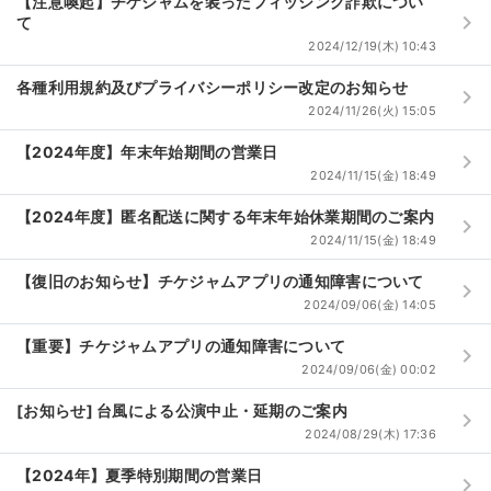
【注意喚起】チケジャムを装ったフィッシング詐欺につい
keyboard_arrow_right
て
2024/12/19(木) 10:43
各種利用規約及びプライバシーポリシー改定のお知らせ
keyboard_arrow_right
2024/11/26(火) 15:05
【2024年度】年末年始期間の営業日
keyboard_arrow_right
2024/11/15(金) 18:49
【2024年度】匿名配送に関する年末年始休業期間のご案内
keyboard_arrow_right
2024/11/15(金) 18:49
【復旧のお知らせ】チケジャムアプリの通知障害について
keyboard_arrow_right
2024/09/06(金) 14:05
【重要】チケジャムアプリの通知障害について
keyboard_arrow_right
2024/09/06(金) 00:02
[お知らせ] 台風による公演中止・延期のご案内
keyboard_arrow_right
2024/08/29(木) 17:36
【2024年】夏季特別期間の営業日
keyboard_arrow_right