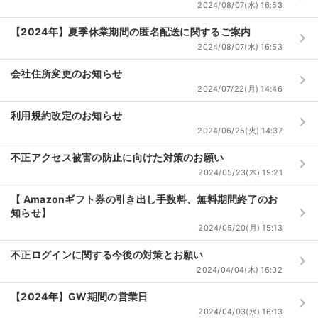
2024/08/07(水) 16:53
【2024年】夏季休業期間の匿名配送に関するご案内
keyboard_arrow_right
2024/08/07(水) 16:53
会社住所変更のお知らせ
keyboard_arrow_right
2024/07/22(月) 14:46
利用規約改定のお知らせ
keyboard_arrow_right
2024/06/25(火) 14:37
不正アクセス被害の防止に向けた対策のお願い
keyboard_arrow_right
2024/05/23(木) 19:21
【 Amazonギフト券の引き出し手数料、無料期間終了のお
keyboard_arrow_right
知らせ】
2024/05/20(月) 15:13
不正ログインに関する今後の対策とお願い
keyboard_arrow_right
2024/04/04(木) 16:02
【2024年】GW期間の営業日
keyboard_arrow_right
2024/04/03(水) 16:13