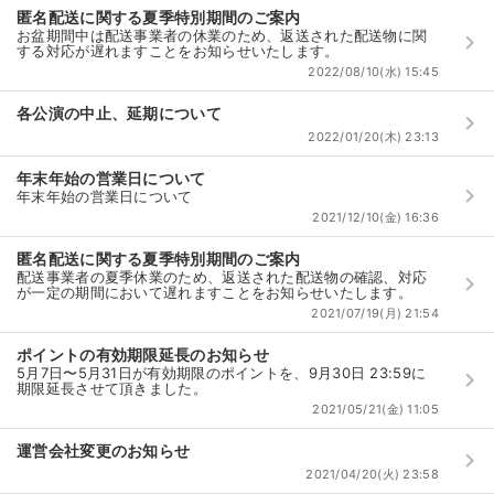
匿名配送に関する夏季特別期間のご案内
お盆期間中は配送事業者の休業のため、返送された配送物に関
keyboard_arrow_right
する対応が遅れますことをお知らせいたします。
2022/08/10(水) 15:45
各公演の中止、延期について
keyboard_arrow_right
2022/01/20(木) 23:13
年末年始の営業日について
keyboard_arrow_right
年末年始の営業日について
2021/12/10(金) 16:36
匿名配送に関する夏季特別期間のご案内
配送事業者の夏季休業のため、返送された配送物の確認、対応
keyboard_arrow_right
が一定の期間において遅れますことをお知らせいたします。
2021/07/19(月) 21:54
ポイントの有効期限延長のお知らせ
5月7日〜5月31日が有効期限のポイントを、9月30日 23:59に
keyboard_arrow_right
期限延長させて頂きました。
2021/05/21(金) 11:05
運営会社変更のお知らせ
keyboard_arrow_right
2021/04/20(火) 23:58