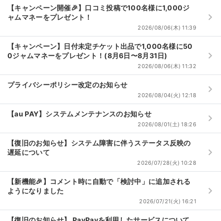
【キャンペーン開催🎉】口コミ投稿で100名様に1,000ジ
keyboard_arrow_right
ャムマネーをプレゼント！
ライブ・コンサート（海外）
2026/08/06(木) 11:39
イベント
【キャンペーン】日付未定チケット出品で1,000名様に50
keyboard_arrow_right
0ジャムマネーをプレゼント！(8月6日〜8月31日)
スポーツ
2026/08/06(木) 11:32
演劇・ミュージカル
プライバシーポリシー改定のお知らせ
keyboard_arrow_right
2026/08/04(火) 12:18
ご利用ガイド
【au PAY】システムメンテナンスのお知らせ
keyboard_arrow_right
2026/08/01(土) 18:26
ご利用ガイド
【復旧のお知らせ】システム障害に伴うステータス反映の
keyboard_arrow_right
手数料・お支払い方法
遅延について
2026/07/28(火) 10:28
AIに質問する
【新機能🎉】コメント時に自動で「検討中」に追加される
keyboard_arrow_right
ようになりました
よくある質問
2026/07/21(火) 16:21
お知らせ
【復旧のお知らせ】 PayPayを利用したサービスについて