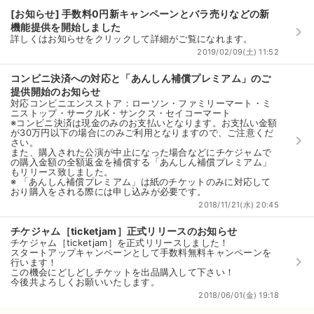
[お知らせ] 手数料0円新キャンペーンとバラ売りなどの新
機能提供を開始しました
keyboard_arrow_right
詳しくはお知らせをクリックして詳細がご覧になれます。
2019/02/09(土) 11:52
コンビニ決済への対応と「あんしん補償プレミアム」のご
提供開始のお知らせ
対応コンビニエンスストア：ローソン・ファミリーマート・ミ
ニストップ・サークルK・サンクス・セイコーマート
※コンビニ決済は現金のみのお支払いとなります。お支払い金額
が30万円以下の場合にのみご利用となりますので、ご注意くだ
keyboard_arrow_right
さい。
また、購入された公演が中止になった場合などにチケジャムで
の購入金額の全額返金を補償する「あんしん補償プレミアム」
もリリース致しました。
※ 「あんしん補償プレミアム」は紙のチケットのみに対応して
おり購入をされる際には申し込みが必要です。
2018/11/21(水) 20:45
チケジャム［ticketjam］正式リリースのお知らせ
チケジャム［ticketjam］を正式リリースしました！
スタートアップキャンペーンとして手数料無料キャンペーンを
keyboard_arrow_right
行います！
この機会にどしどしチケットを出品購入して下さい！
今後共よろしくお願いいたします。
2018/06/01(金) 19:18