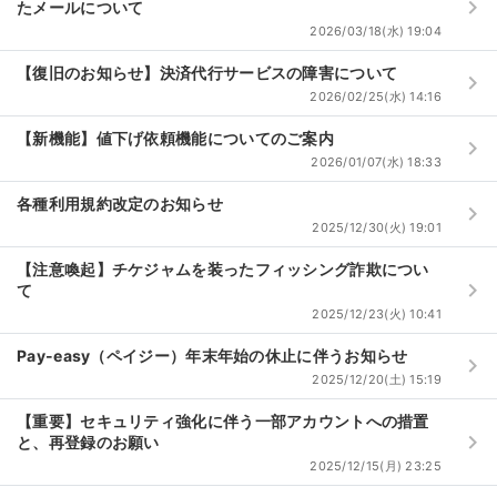
keyboard_arrow_right
たメールについて
2026/03/18(水) 19:04
【復旧のお知らせ】決済代行サービスの障害について
keyboard_arrow_right
2026/02/25(水) 14:16
【新機能】値下げ依頼機能についてのご案内
keyboard_arrow_right
2026/01/07(水) 18:33
各種利用規約改定のお知らせ
keyboard_arrow_right
2025/12/30(火) 19:01
【注意喚起】チケジャムを装ったフィッシング詐欺につい
keyboard_arrow_right
て
2025/12/23(火) 10:41
Pay-easy（ペイジー）年末年始の休止に伴うお知らせ
keyboard_arrow_right
2025/12/20(土) 15:19
【重要】セキュリティ強化に伴う一部アカウントへの措置
keyboard_arrow_right
と、再登録のお願い
2025/12/15(月) 23:25