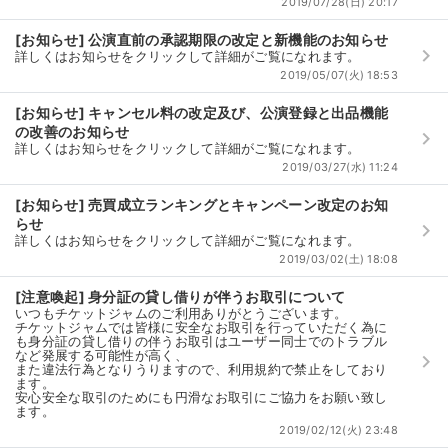
2019/07/28(日) 20:17
[お知らせ] 公演直前の承認期限の改定と新機能のお知らせ
keyboard_arrow_right
詳しくはお知らせをクリックして詳細がご覧になれます。
2019/05/07(火) 18:53
[お知らせ] キャンセル料の改定及び、公演登録と出品機能
の改善のお知らせ
keyboard_arrow_right
詳しくはお知らせをクリックして詳細がご覧になれます。
2019/03/27(水) 11:24
[お知らせ] 売買成立ランキングとキャンペーン改定のお知
らせ
keyboard_arrow_right
詳しくはお知らせをクリックして詳細がご覧になれます。
2019/03/02(土) 18:08
[注意喚起] 身分証の貸し借りが伴うお取引について
いつもチケットジャムのご利用ありがとうございます。
チケットジャムでは皆様に安全なお取引を行っていただく為に
も身分証の貸し借りの伴うお取引はユーザー同士でのトラブル
など発展する可能性が高く、
keyboard_arrow_right
また違法行為となりうりますので、利用規約で禁止をしており
ます。
安心安全な取引のためにも円滑なお取引にご協力をお願い致し
ます。
2019/02/12(火) 23:48