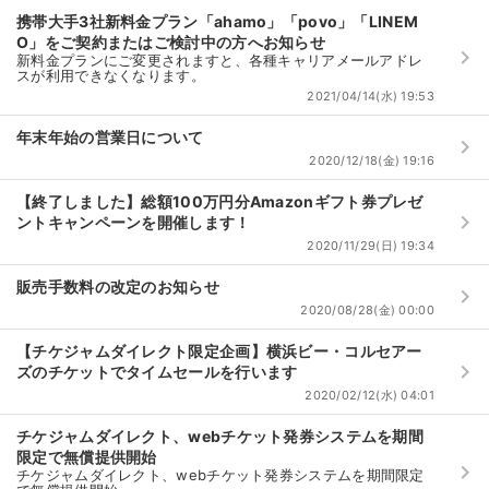
携帯大手3社新料金プラン「ahamo」「povo」「LINEM
O」をご契約またはご検討中の方へお知らせ
keyboard_arrow_right
新料金プランにご変更されますと、各種キャリアメールアドレ
スが利用できなくなります。
2021/04/14(水) 19:53
年末年始の営業日について
keyboard_arrow_right
2020/12/18(金) 19:16
【終了しました】総額100万円分Amazonギフト券プレゼ
keyboard_arrow_right
ントキャンペーンを開催します！
2020/11/29(日) 19:34
販売手数料の改定のお知らせ
keyboard_arrow_right
2020/08/28(金) 00:00
【チケジャムダイレクト限定企画】横浜ビー・コルセアー
keyboard_arrow_right
ズのチケットでタイムセールを行います
2020/02/12(水) 04:01
チケジャムダイレクト、webチケット発券システムを期間
限定で無償提供開始
keyboard_arrow_right
チケジャムダイレクト、webチケット発券システムを期間限定