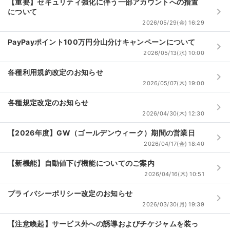
【重要】セキュリティ強化に伴う一部アカウントへの措置
keyboard_arrow_right
について
2026/05/29(金) 16:29
PayPayポイント100万円分山分けキャンペーンについて
keyboard_arrow_right
2026/05/13(水) 10:00
各種利用規約改定のお知らせ
keyboard_arrow_right
2026/05/07(木) 19:00
各種規定改定のお知らせ
keyboard_arrow_right
2026/04/30(木) 12:30
【2026年度】GW（ゴールデンウィーク）期間の営業日
keyboard_arrow_right
2026/04/17(金) 18:40
【新機能】自動値下げ機能についてのご案内
keyboard_arrow_right
2026/04/16(木) 10:51
プライバシーポリシー改定のお知らせ
keyboard_arrow_right
2026/03/30(月) 19:39
【注意喚起】サービス外への誘導およびチケジャムを装っ