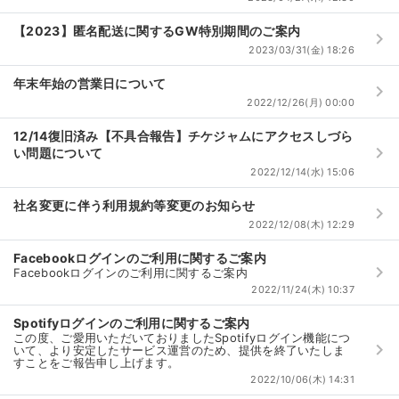
【2023】匿名配送に関するGW特別期間のご案内
keyboard_arrow_right
2023/03/31(金) 18:26
年末年始の営業日について
keyboard_arrow_right
2022/12/26(月) 00:00
12/14復旧済み【不具合報告】チケジャムにアクセスしづら
keyboard_arrow_right
い問題について
2022/12/14(水) 15:06
社名変更に伴う利用規約等変更のお知らせ
keyboard_arrow_right
2022/12/08(木) 12:29
Facebookログインのご利用に関するご案内
keyboard_arrow_right
Facebookログインのご利用に関するご案内
2022/11/24(木) 10:37
Spotifyログインのご利用に関するご案内
この度、ご愛用いただいておりましたSpotifyログイン機能につ
keyboard_arrow_right
いて、より安定したサービス運営のため、提供を終了いたしま
すことをご報告申し上げます。
2022/10/06(木) 14:31