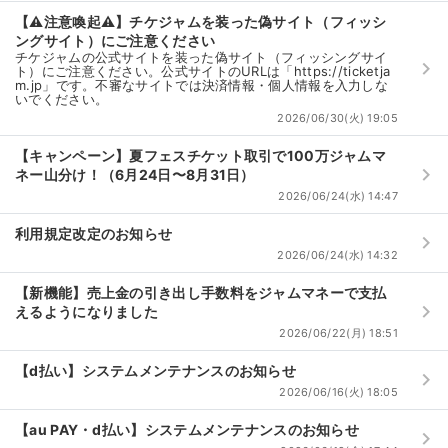
チケットジャム利用規約
【⚠️注意喚起⚠️】チケジャムを装った偽サイト（フィッシ
ングサイト）にご注意ください
プライバシーポリシー
チケジャムの公式サイトを装った偽サイト（フィッシングサイ
keyboard_arrow_right
ト）にご注意ください。公式サイトのURLは「https://ticketja
m.jp」です。不審なサイトでは決済情報・個人情報を入力しな
特定商取引法に基づく表記
いでください。
2026/06/30(火) 19:05
公演登録依頼
【キャンペーン】夏フェスチケット取引で100万ジャムマ
keyboard_arrow_right
ネー山分け！（6月24日〜8月31日）
不正転売禁止法について
2026/06/24(水) 14:47
チケットジャムの取り組み
利用規定改定のお知らせ
keyboard_arrow_right
2026/06/24(水) 14:32
音楽情報
【新機能】売上金の引き出し手数料をジャムマネーで支払
keyboard_arrow_right
えるようになりました
2026/06/22(月) 18:51
【d払い】システムメンテナンスのお知らせ
keyboard_arrow_right
2026/06/16(火) 18:05
【au PAY・d払い】システムメンテナンスのお知らせ
keyboard_arrow_right