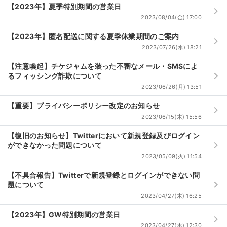
【2023年】夏季特別期間の営業日
keyboard_arrow_right
2023/08/04(金) 17:00
【2023年】匿名配送に関する夏季休業期間のご案内
keyboard_arrow_right
2023/07/26(水) 18:21
【注意喚起】チケジャムを装った不審なメール・SMSによ
keyboard_arrow_right
るフィッシング詐欺について
2023/06/26(月) 13:51
【重要】プライバシーポリシー改定のお知らせ
keyboard_arrow_right
2023/06/15(木) 15:56
【復旧のお知らせ】Twitterにおいて新規登録及びログイン
keyboard_arrow_right
ができなかった問題について
2023/05/09(火) 11:54
【不具合報告】Twitterで新規登録とログインができない問
keyboard_arrow_right
題について
2023/04/27(木) 16:25
【2023年】GW特別期間の営業日
keyboard_arrow_right
2023/04/27(木) 12:30