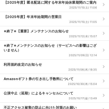
【2025年度】匿名配送に関する年末年始休業期間のご案内
keyboard_arrow_right
2025/11/15(土) 11:06
【2025年度】年末年始期間の営業日
keyboard_arrow_right
2025/11/15(土) 11:05
※終了※【重要】メンテナンスのお知らせ
keyboard_arrow_right
2025/11/12(水) 15:07
※終了※メンテナンスのお知らせ（サービスへの影響はござ
keyboard_arrow_right
いません）
2025/11/09(日) 12:14
利用規約改定のお知らせ
keyboard_arrow_right
2025/11/06(木) 18:35
Amazonギフト券の引き出し手数料について
keyboard_arrow_right
2025/10/30(木) 15:04
公演中止（延期）によるキャンセルについて
keyboard_arrow_right
2025/10/17(金) 13:49
不正アクセス被害の防止に向けた対策のお願い