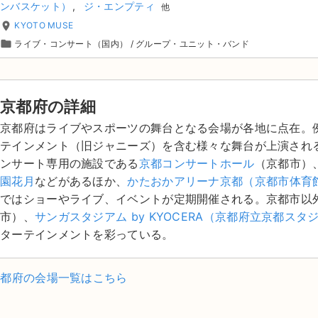
ンバスケット）
ジ・エンプティ
他
place
KYOTO MUSE
folder
ライブ・コンサート（国内）
/
グループ・ユニット・バンド
京都府の詳細
京都府はライブやスポーツの舞台となる会場が各地に点在。
テインメント（旧ジャニーズ）を含む様々な舞台が上演され
ンサート専用の施設である
京都コンサートホール
（京都市）
園花月
などがあるほか、
かたおかアリーナ京都（京都市体育
ではショーやライブ、イベントが定期開催される。京都市以
市）、
サンガスタジアム by KYOCERA（京都府立京都スタ
ターテインメントを彩っている。
京都府の会場一覧はこちら