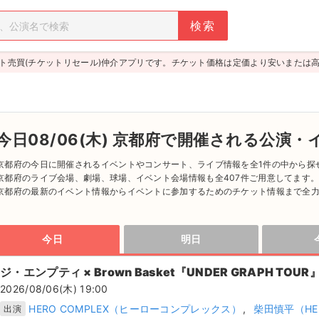
ト売買(チケットリセール)仲介アプリです。チケット価格は定価より安いまたは
今日08/06(木) 京都府で開催される公演・
京都府の今日に開催されるイベントやコンサート、ライブ情報を全1件の中から探
京都府のライブ会場、劇場、球場、イベント会場情報も全407件ご用意してます
京都府の最新のイベント情報からイベントに参加するためのチケット情報まで全
京都府のチケット情報ならチケジャム！登録無料ですぐに取引OK！｢あんしん決済
ください。
人気のチケットはチケジャム [ticketjam] にお任せ！
今日
明日
ジ・エンプティ × Brown Basket『UNDER GRAPH TOUR
2026/08/06(木) 19:00
HERO COMPLEX（ヒーローコンプレックス）
柴田慎平（HER
出演