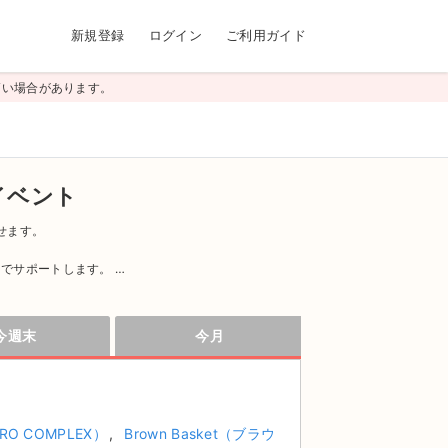
新規登録
ログイン
ご利用ガイド
高い場合があります。
イベント
せます。
。
力でサポートします。
｣とスタッフが365日サポートするので安心してお取引
今週末
今月
』
O COMPLEX）
Brown Basket（ブラウ