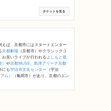
チケットを見る
例えば、京都市にはスタートエンター
る
京都劇場
（京都市）やクラシックコ
、お笑いライブが行われる
よしもと祇
館）
や
京都MUSE
、
島津アリーナ京都
外にも
宇治市文化センター
（宇治
ジアム）
（亀岡市）があり、京都のエン