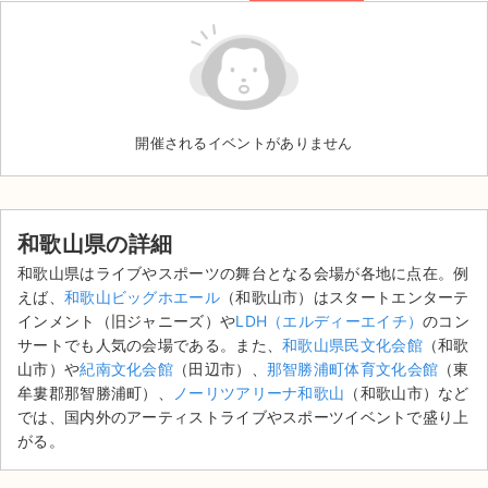
和歌山県のチケット情報ならチケジャム！登録無料ですぐに取引OK！｢あん
しん決済｣とスタッフが365日サポートするので安心してお取引ください。
ライブ・コンサート（海外）
人気のチケットはチケジャム [ticketjam] にお任せ！
イベント
スポーツ
開催されるイベントがありません
演劇・ミュージカル
ご利用ガイド
和歌山県の詳細
和歌山県はライブやスポーツの舞台となる会場が各地に点在。例
ご利用ガイド
えば、
和歌山ビッグホエール
（和歌山市）はスタートエンターテ
インメント（旧ジャニーズ）や
LDH（エルディーエイチ）
のコン
手数料・お支払い方法
サートでも人気の会場である。また、
和歌山県民文化会館
（和歌
山市）や
紀南文化会館
（田辺市）、
那智勝浦町体育文化会館
（東
AIに質問する
牟婁郡那智勝浦町）、
ノーリツアリーナ和歌山
（和歌山市）など
では、国内外のアーティストライブやスポーツイベントで盛り上
よくある質問
がる。
お知らせ