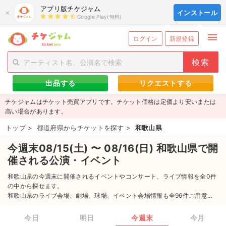
アプリ版チケジャム
×
インストール
Google Play(無料)
menu
person_add
exit_to_app
新規会員登録
ログイン
ログイン
新規登録
チケットを探す
出品する
リクエストする
新着チケット
チケジャムはチケット売買アプリです。チケット価格は定価より安いまたは
値下げしたチケット
高い場合があります。
トップ
>
都道府県からチケットを探す
>
和歌山県
都道府県からチケットを探す
今週末08/15(土) 〜 08/16(日) 和歌山県で開
もうすぐ開催のチケット
催される公演・イベント
チケットのリクエスト一覧
和歌山県の今週末に開催されるイベントやコンサート、ライブ情報を全0件
の中から探せます。
和歌山県のライブ会場、劇場、球場、イベント会場情報も全96件ご用意し
取扱チケット
てます。
和歌山県の最新のイベント情報からイベントに参加するためのチケット情
今日
明日
今週末
今月
ライブ・コンサート（国内）
報まで全力でサポートします。