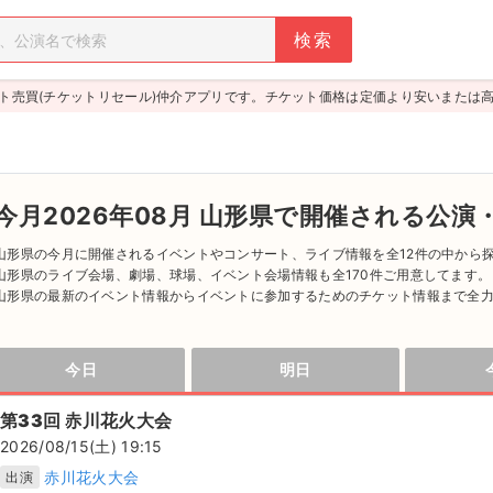
ト売買(チケットリセール)仲介アプリです。チケット価格は定価より安いまたは
今月2026年08月 山形県で開催される公演
山形県の今月に開催されるイベントやコンサート、ライブ情報を全12件の中から
山形県のライブ会場、劇場、球場、イベント会場情報も全170件ご用意してます
山形県の最新のイベント情報からイベントに参加するためのチケット情報まで全
山形県のチケット情報ならチケジャム！登録無料ですぐに取引OK！｢あんしん決済
ください。
人気のチケットはチケジャム [ticketjam] にお任せ！
今日
明日
第33回 赤川花火大会
2026/08/15(土) 19:15
赤川花火大会
出演