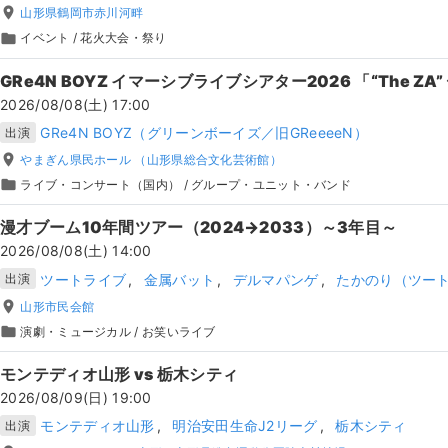
place
山形県鶴岡市赤川河畔
folder
イベント
/
花火大会・祭り
GRe4N BOYZ イマーシブライブシアター2026 「“The 
2026/08/08(土) 17:00
GRe4N BOYZ（グリーンボーイズ／旧GReeeeN）
出演
place
やまぎん県民ホール （山形県総合文化芸術館）
folder
ライブ・コンサート（国内）
/
グループ・ユニット・バンド
漫才ブーム10年間ツアー（2024→2033）～3年目～
2026/08/08(土) 14:00
ツートライブ
金属バット
デルマパンゲ
たかのり（ツー
出演
place
山形市民会館
folder
演劇・ミュージカル
/
お笑いライブ
モンテディオ山形 vs 栃木シティ
2026/08/09(日) 19:00
モンテディオ山形
明治安田生命J2リーグ
栃木シティ
出演