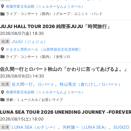
place
南陽市新文化会館（シェルターなんようホール）
folder
ライブ・コンサート（国内）
/
グループ・ユニット・バンド
JUJU HALL TOUR 2026 純喫茶JUJU「時間旅行」
2026/08/07(金) 18:30
JUJU（ジュジュ）
出演
place
やまぎん県民ホール （山形県総合文化芸術館）
folder
ライブ・コンサート（国内）
/
女性ソロ
佐久間一行とロバート秋山の「かわりに言ってあげるよ。」
2026/08/09(日) 14:30
佐久間一行
ロバート
秋山竜次（倉たけし／ロバート）
出演
place
南陽市新文化会館（シェルターなんようホール）
folder
演劇・ミュージカル
/
お笑いライブ
LUNA SEA TOUR 2026 UNENDING JOURNEY -FOREVE
2026/08/15(土) 18:00
LUNA SEA（ルナシー）
河村隆一（LUNA SEA）
SUGIZ
出演