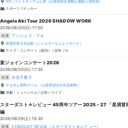
place
NDソフトスタジアム山形（山形県総合運動公園陸上競技場）
folder
スポーツ
/
サッカー
Angela Aki Tour 2026 SHADOW WORK
2026/08/30(日) 17:00
アンジェラ・アキ
出演
place
南陽市新文化会館（シェルターなんようホール）
folder
ライブ・コンサート（国内）
/
女性ソロ
宴ジョインコンサート2026
2026/08/30(日) 17:30
水谷千重子
出演
place
やまぎん県民ホール （山形県総合文化芸術館）
folder
演劇・ミュージカル
/
お笑いライブ
スターダスト☆レビュー 45周年ツアー 2025～27 「星屑冒
編
2026/08/29(土) 16:30
STARDUST REVUE（スターダスト☆レビュー）
出演