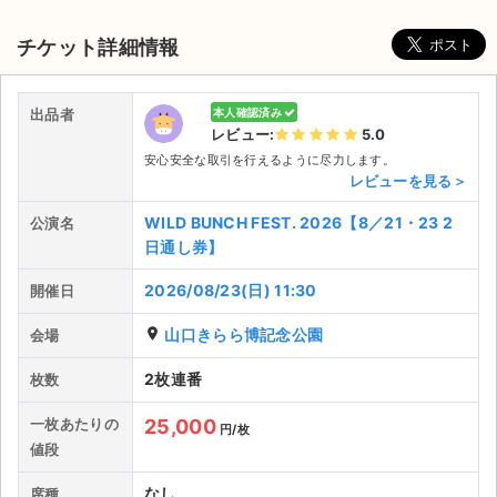
チケット詳細情報
出品者
本人確認済み
レビュー:
5.0
安心安全な取引を行えるように尽力します。
レビューを見る＞
WILD BUNCH FEST. 2026【8／21・23 2
公演名
日通し券】
2026/08/23(日) 11:30
開催日
place
山口きらら博記念公園
会場
2枚連番
枚数
サイト情報
一枚あたりの
25,000
円/枚
値段
チケットジャム運営会社
なし
席種