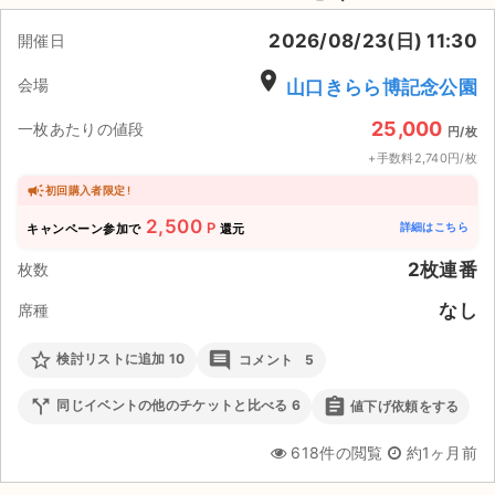
2026/08/23(日) 11:30
ライブ・コンサート（海外）
開催日
place
会場
山口きらら博記念公園
イベント
25,000
一枚あたりの値段
円/枚
スポーツ
+手数料2,740円/枚
演劇・ミュージカル
初回購入者限定 !
2,500
P
詳細はこちら
キャンペーン参加で
還元
ご利用ガイド
2枚連番
枚数
ご利用ガイド
なし
席種
手数料・お支払い方法
star_border
comment
検討リストに追加
10
コメント
5
AIに質問する
call_split
assignment
同じイベントの他のチケットと比べる
6
値下げ依頼をする
よくある質問
618件の閲覧
約1ヶ月前
お知らせ