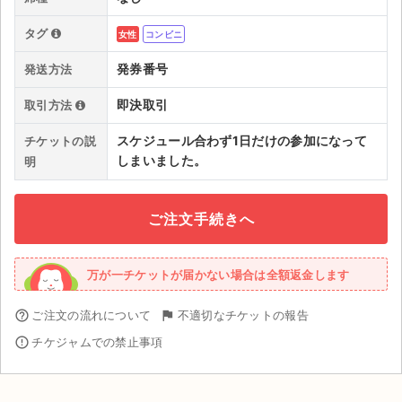
チケットジャム利用規約
タグ
女性
コンビニ
プライバシーポリシー
発券番号
発送方法
特定商取引法に基づく表記
即決取引
取引方法
公演登録依頼
スケジュール合わず1日だけの参加になって
チケットの説
不正転売禁止法について
しまいました。
明
チケットジャムの取り組み
ご注文手続きへ
音楽情報
万が一チケットが届かない場合は全額返金します
help_outline
ご注文の流れについて
flag
不適切なチケットの報告
error_outline
チケジャムでの禁止事項