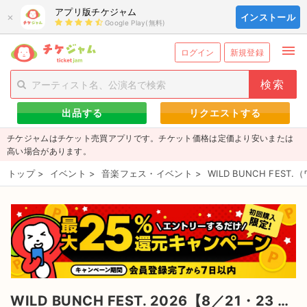
アプリ版チケジャム
×
インストール
Google Play(無料)
menu
person_add
exit_to_app
新規会員登録
ログイン
ログイン
新規登録
チケットを探す
出品する
リクエストする
新着チケット
チケジャムはチケット売買アプリです。チケット価格は定価より安いまたは
値下げしたチケット
高い場合があります。
トップ
>
イベント
>
音楽フェス・イベント
>
WILD BUNCH FE
都道府県からチケットを探す
もうすぐ開催のチケット
チケットのリクエスト一覧
取扱チケット
WILD BUNCH FEST. 2026【8／21・23 2日通し券】 のチケット
ライブ・コンサート（国内）