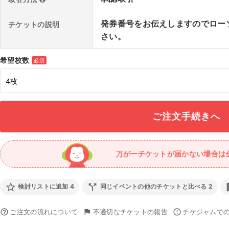
発券番号をお伝えしますのでロー
チケットの説明
さい。
希望枚数
必須
万が一チケットが届かない場合は
star_border
call_split
ass
検討リストに追加
4
同じイベントの他のチケットと比べる
2
help_outline
ご注文の流れについて
flag
不適切なチケットの報告
error_outline
チケジャムで