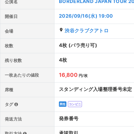
BORDERLAND JAPAN TOUR 2
公演名
2026/09/16(水) 19:00
開催日
place
渋谷クラブクアトロ
会場
4枚 (バラ売り可)
枚数
4枚
残り枚数
16,800
一枚あたりの値段
円/枚
スタンディング入場整理番号未定
席種
タグ
男性
コンビニ
発券番号
発送方法
承認取引
取引方法