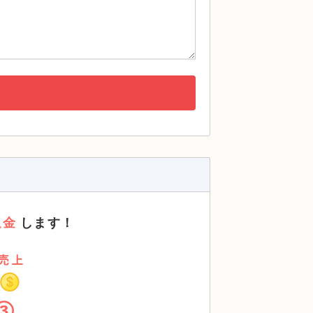
返金
します！