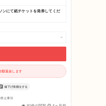
ソンにて紙チケットを発券してくだ
全額返金します
ignment
値下げ依頼をする
の禁止事項
91件の閲覧
4ヶ月前