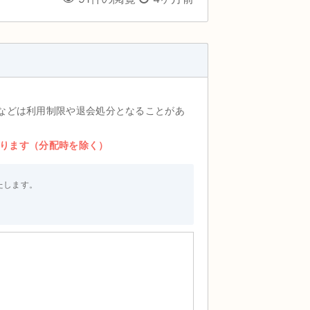
などは利用制限や退会処分となることがあ
おります（分配時を除く）
たします。
。