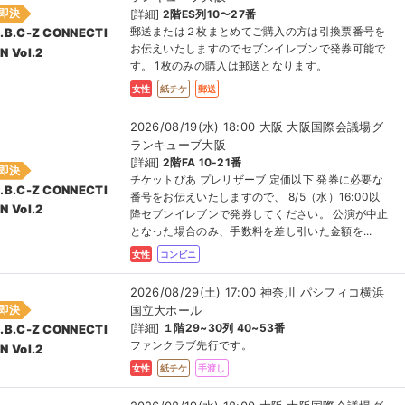
即決
[詳細]
2階ES列10〜27番
郵送または２枚まとめてご購入の方は引換票番号を
.B.C-Z CONNECTI
お伝えいたしますのでセブンイレブンで発券可能で
N Vol.2
す。 1枚のみの購入は郵送となります。
女性
紙チケ
郵送
2026/08/19(水) 18:00 大阪 大阪国際会議場グ
ランキューブ大阪
[詳細]
2階FA 10-21番
即決
チケットぴあ プレリザーブ 定価以下 発券に必要な
.B.C-Z CONNECTI
番号をお伝えいたしますので、 8/5（水）16:00以
N Vol.2
降セブンイレブンで発券してください。 公演が中止
となった場合のみ、手数料を差し引いた金額を...
女性
コンビニ
2026/08/29(土) 17:00 神奈川 パシフィコ横浜
国立大ホール
即決
[詳細]
１階29~30列 40~53番
.B.C-Z CONNECTI
ファンクラブ先行です。
N Vol.2
女性
紙チケ
手渡し