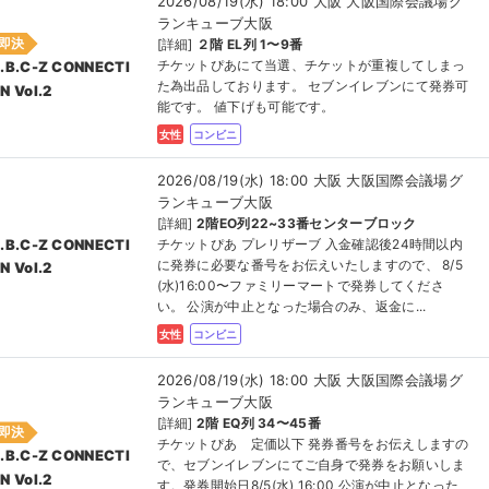
2026/08/19(水) 18:00 大阪 大阪国際会議場グ
ランキューブ大阪
即決
[詳細]
２階 EL列 1〜9番
チケットぴあにて当選、チケットが重複してしまっ
.B.C-Z CONNECTI
た為出品しております。 セブンイレブンにて発券可
N Vol.2
能です。 値下げも可能です。
女性
コンビニ
2026/08/19(水) 18:00 大阪 大阪国際会議場グ
ランキューブ大阪
[詳細]
2階EO列22~33番センターブロック
チケットぴあ プレリザーブ 入金確認後24時間以内
.B.C-Z CONNECTI
に発券に必要な番号をお伝えいたしますので、 8/5
N Vol.2
(水)16:00〜ファミリーマートで発券してくださ
い。 公演が中止となった場合のみ、返金に...
女性
コンビニ
2026/08/19(水) 18:00 大阪 大阪国際会議場グ
ランキューブ大阪
[詳細]
2階 EQ列 34〜45番
即決
チケットぴあ 定価以下 発券番号をお伝えしますの
.B.C-Z CONNECTI
で、セブンイレブンにてご自身で発券をお願いしま
N Vol.2
す。発券開始日8/5(水) 16:00 公演が中止となった