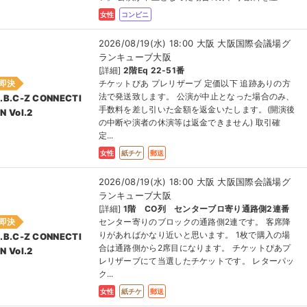
女性
コンビニ
2026/08/19(水) 18:00 大阪 大阪国際会議場グ
ランキューブ大阪
[詳細]
2階Eq 22-51番
即決
チケットぴあ プレリザーブ 定価以下 追跡ありの方
法で発送致します。 公演が中止となった場合のみ、
.B.C-Z CONNECTI
手数料を差し引いた金額を返金いたします。(開演後
N Vol.2
の中断や演者の休演等は返金できません) 取引確
定...
女性
紙チケ
郵送
2026/08/19(水) 18:00 大阪 大阪国際会議場グ
ランキューブ大阪
[詳細]
1階 CO列 センターブロ寄り通路側2連番
即決
センター寄りのブロックの通路側2連です。 客席降
りがあればかなり近いと思います。 1枚で購入の場
.B.C-Z CONNECTI
合は通路側から2席目になります。 チケットぴあプ
N Vol.2
レリザーブにて当選したチケットです。 レターパッ
ク...
女性
紙チケ
郵送