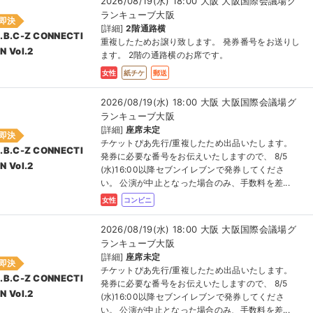
2026/08/19(水) 18:00 大阪 大阪国際会議場グ
ランキューブ大阪
即決
[詳細]
2階通路横
.B.C-Z CONNECTI
重複したためお譲り致します。 発券番号をお送りし
N Vol.2
ます。 2階の通路横のお席です。
女性
紙チケ
郵送
2026/08/19(水) 18:00 大阪 大阪国際会議場グ
ランキューブ大阪
[詳細]
座席未定
即決
チケットぴあ先行/重複したため出品いたします。
.B.C-Z CONNECTI
発券に必要な番号をお伝えいたしますので、 8/5
N Vol.2
(水)16:00以降セブンイレブンで発券してくださ
い。 公演が中止となった場合のみ、手数料を差...
女性
コンビニ
2026/08/19(水) 18:00 大阪 大阪国際会議場グ
ランキューブ大阪
[詳細]
座席未定
即決
チケットぴあ先行/重複したため出品いたします。
.B.C-Z CONNECTI
発券に必要な番号をお伝えいたしますので、 8/5
N Vol.2
(水)16:00以降セブンイレブンで発券してくださ
い。 公演が中止となった場合のみ、手数料を差...