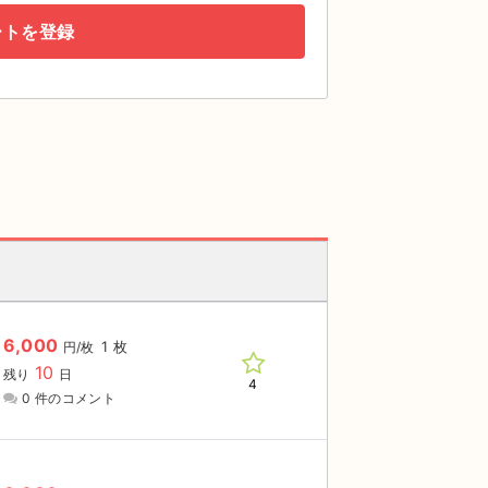
ートを登録
6,000
1 枚
円/枚
10
残り
日
4
0 件のコメント