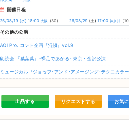
開催日程
26/08/19
(水)
18:00
(30)
26/08/29
(土)
17:00
(10
大阪
神奈川
その他の公演
AOI Pro. コント企画『混頓』vol.9
朗読会 『葉葉葉』-裸足であがる- 東京・金沢公演
ミュージカル『ジョセフ･アンド･アメージング･テクニカラ
出品する
リクエストする
お気に