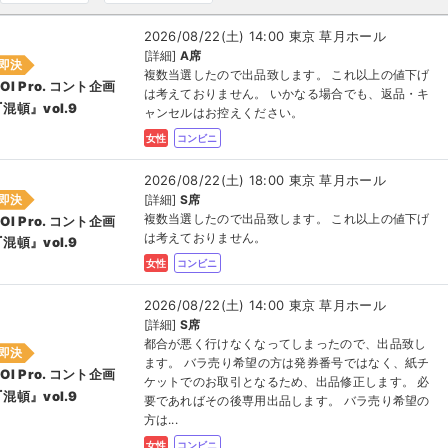
2026/08/22(土) 14:00 東京 草月ホール
[詳細]
A席
即決
複数当選したので出品致します。 これ以上の値下げ
OI Pro. コント企画
は考えておりません。 いかなる場合でも、返品・キ
混頓』vol.9
ャンセルはお控えください。
女性
コンビニ
2026/08/22(土) 18:00 東京 草月ホール
即決
[詳細]
S席
複数当選したので出品致します。 これ以上の値下げ
OI Pro. コント企画
は考えておりません。
混頓』vol.9
女性
コンビニ
2026/08/22(土) 14:00 東京 草月ホール
[詳細]
S席
都合が悪く行けなくなってしまったので、出品致し
即決
ます。 バラ売り希望の方は発券番号ではなく、紙チ
OI Pro. コント企画
ケットでのお取引となるため、出品修正します。 必
混頓』vol.9
要であればその後専用出品します。 バラ売り希望の
方は...
女性
コンビニ