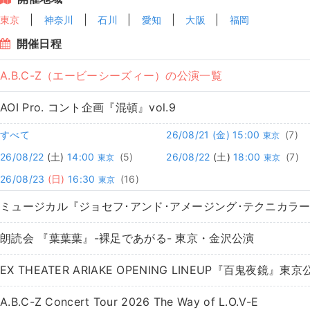
東京
神奈川
石川
愛知
大阪
福岡
開催日程
A.B.C-Z（エービーシーズィー）の公演一覧
AOI Pro. コント企画『混頓』vol.9
すべて
26/08/21
(金)
15:00
(7)
東京
26/08/22
(土)
14:00
(5)
26/08/22
(土)
18:00
(7)
東京
東京
26/08/23
(日)
16:30
(16)
東京
ミュージカル『ジョセフ･アンド･アメージング･テクニカラ
朗読会 『葉葉葉』-裸足であがる- 東京・金沢公演
EX THEATER ARIAKE OPENING LINEUP『百鬼夜鏡』東京
A.B.C-Z Concert Tour 2026 The Way of L.O.V-E