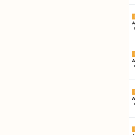
A
『
A
『
A
『