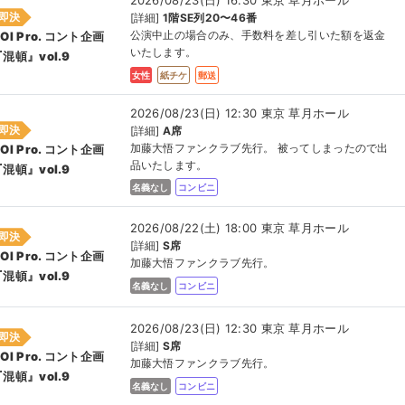
即決
[詳細]
1階SE列20〜46番
公演中止の場合のみ、手数料を差し引いた額を返金
OI Pro. コント企画
いたします。
混頓』vol.9
女性
紙チケ
郵送
2026/08/23(日) 12:30 東京 草月ホール
即決
[詳細]
A席
加藤大悟ファンクラブ先行。 被ってしまったので出
OI Pro. コント企画
品いたします。
混頓』vol.9
名義なし
コンビニ
2026/08/22(土) 18:00 東京 草月ホール
即決
[詳細]
S席
OI Pro. コント企画
加藤大悟ファンクラブ先行。
混頓』vol.9
名義なし
コンビニ
2026/08/23(日) 12:30 東京 草月ホール
即決
[詳細]
S席
OI Pro. コント企画
加藤大悟ファンクラブ先行。
混頓』vol.9
名義なし
コンビニ