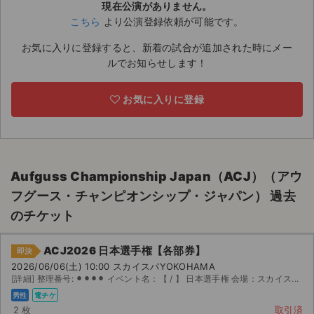
現在公演がありません。
こちら
より公演登録依頼が可能です。
ライブ・コンサート（海外）
お気に入りに登録すると、新着の試合が追加された時にメー
イベント
ルでお知らせします！
スポーツ
お気に入りに登録
演劇・ミュージカル
ご利用ガイド
Aufguss Championship Japan（ACJ）（アウ
ご利用ガイド
フグース・チャンピオンシップ・ジャパン） 過去
のチケット
手数料・お支払い方法
AIに質問する
ACJ2026 日本選手権【各部券】
即決
2026/06/06(土) 10:00 スカイスパYOKOHAMA
よくある質問
[詳細] 整理番号: ⚫︎⚫︎⚫︎⚫︎ イベント名：【 / 】 日本選手権 会場：スカイス...
男性
電チケ
お知らせ
2 枚
取引済