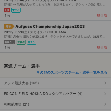
チケットジャム利用規約
[詳細] 〜 急用が入ってしまった為、お譲りします。 チケットの受け渡しには「 ...
女性
電チケ
プライバシーポリシー
1 枚
取引済
特定商取引法に基づく表記
Aufguss Championship Japan2023
即決
2023/05/20(土) スカイスパYOKOHAMA
公演登録依頼
[詳細] 席番号 運良く抽選に通り、チケットを入手できましたが、所用で参加できなさそうなので、お譲...
名義なし
主催者
電チケ
不正転売禁止法について
1 枚
取引済
チケットジャムの取り組み
音楽情報
関連チーム・選手
その他のスポーツのチーム・選手一覧を見る
keyboard_arrow_right
アジア競技大会 (165)
keyboard_arrow_right
ES CON FIELD HOKKAIDOスタジアムツアー (4)
keyboard_arrow_right
札幌競馬場 (21)