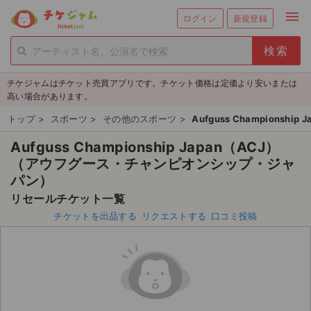
menu
ログイン
新規登録
person_add
exit_to_app
新規会員登録
ログイン
チケジャムはチケット売買アプリです。チケット価格は定価より安いまたは
チケットを探す
高い場合があります。
新着チケット
トップ
>
スポーツ
>
その他のスポーツ
>
Aufguss Champion
Aufguss Championship Japan（ACJ）
値下げしたチケット
（アウフグース・チャンピオンシップ・ジャ
都道府県からチケットを探す
パン）
リセールチケット一覧
もうすぐ開催のチケット
チケットを出品する
リクエストする
口コミ投稿
チケットのリクエスト一覧
取扱チケット
ライブ・コンサート（国内）