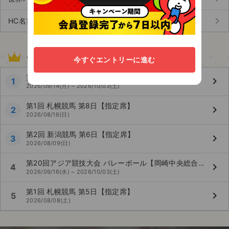
keyboard_arrow_right
HC名古屋 (1)
その他のスポーツ人気試合ランキング
今すぐエントリーに進む
第20回アジア競技大会 サッカー
keyboard_arrow_right
1
2026/09/14(月) ~ 2026/10/03(土)
第1回 札幌競馬 第8日【指定席】
keyboard_arrow_right
2
2026/08/16(日)
第2回 新潟競馬 第6日【指定席】
keyboard_arrow_right
3
2026/08/09(日)
第20回アジア競技大会 バレーボール【岡崎中央総合公園総合体育館】
keyboard_arrow_right
4
2026/09/16(水) ~ 2026/10/03(土)
第1回 札幌競馬 第5日【指定席】
keyboard_arrow_right
5
2026/08/08(土)