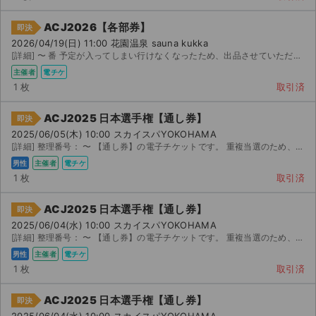
ACJ2026【各部券】
即決
2026/04/19(日) 11:00 花園温泉 sauna kukka
[詳細] 〜 番 予定が入ってしまい行けなくなったため、出品させていただきます。 ※こちら...
主催者
電チケ
1 枚
取引済
ACJ2025 日本選手権【通し券】
即決
2025/06/05(木) 10:00 スカイスパYOKOHAMA
[詳細] 整理番号： 〜 【通し券】の電子チケットです。 重複当選のため、出品させていただき...
男性
主催者
電チケ
1 枚
取引済
ACJ2025 日本選手権【通し券】
即決
2025/06/04(水) 10:00 スカイスパYOKOHAMA
[詳細] 整理番号： 〜 【通し券】の電子チケットです。 重複当選のため、出品させていただき...
男性
主催者
電チケ
サイト情報
1 枚
取引済
チケットジャム運営会社
ACJ2025 日本選手権【通し券】
即決
2025/06/04(水) 10:00 スカイスパYOKOHAMA