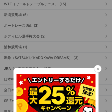
keyboard_arrow_right
WTT（ワールドテーブルテニス） (15)
keyboard_arrow_right
新潟競馬場 (5)
keyboard_arrow_right
ボートレース徳山 (3)
keyboard_arrow_right
ボディビル選手権大会 (2)
keyboard_arrow_right
浦和競馬場 (1)
keyboard_arrow_right
颯希（SATSUKI／KADOKAWA DREAMS） (3)
keyboard_arrow_right
×
JRA（日本中央競馬会） (37)
keyboard_arrow_right
日本中学校ダンス部選手権 (1)
keyboard_arrow_right
全日本総合バドミントン選手権 (2)
keyboard_arrow_right
SEIZA（セイザ） (2)
keyboard_arrow_right
世界パラ陸上競技選手権大会 (1)