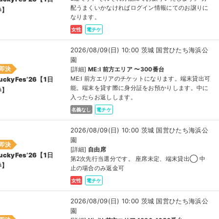
配うまくいかなければログイン情報にてのお譲りに
券】
なります。
女性
電チケ
2026/08/09(日) 10:00 茨城 国営ひたち海浜公
園
即決
[詳細]
ME:I 前方エリア 〜300番台
ME:I 前方エリアのチケットになります。端末貸出可
uckyFes’26【1日
能。端末を貸す際に身分証をお預かりします。中に
券】
入ったらお返しします。
名義なし
電チケ
2026/08/09(日) 10:00 茨城 国営ひたち海浜公
園
即決
[詳細]
自由席
uckyFes’26【1日
第2次先行当選分です。 座席未定、端末貸出◯ 中
券】
止の場合のみ返金可
女性
電チケ
2026/08/09(日) 10:00 茨城 国営ひたち海浜公
園