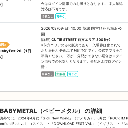
合はログイン情報でのお譲りとなります。 本人確認
券】
対応は不可です。
名義なし
電チケ
2026/08/09(日) 10:00 茨城 国営ひたち海浜公
園
[詳細]
CUTIE STREET 前方エリア 300番代
即決
※前方エリアのみの販売であり、入場券は含まれて
おりません 分配にて対応予定です。公式アプリをご
uckyFes’26【1日
準備ください。 万が一分配ができない場合はログイ
券】
ン情報でのお譲りとなります。分配およびログイン
情...
名義なし
主催者
電チケ
BABYMETAL（ベビーメタル） の詳細
海外では、2024年4月に「Sick New World」（アメリカ）、6月に「ROCK IM 
enfield Festival」（スイス）・「DOWNLOAD FESTIVAL」（イギリス）・「No