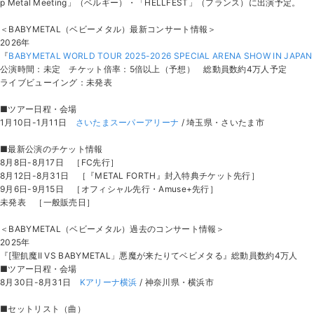
p Metal Meeting」（ベルギー）・「HELLFEST」（フランス）に出演予定。
＜BABYMETAL（ベビーメタル）最新コンサート情報＞
2026年
『
BABYMETAL WORLD TOUR 2025-2026 SPECIAL ARENA SHOW IN JAPAN
公演時間：未定 チケット倍率：5倍以上（予想） 総動員数約4万人予定
ライブビューイング：未発表
■ツアー日程・会場
1月10日-1月11日
さいたまスーパーアリーナ
/ 埼玉県・さいたま市
■最新公演のチケット情報
8月8日-8月17日 ［FC先行］
8月12日-8月31日 ［『METAL FORTH』封入特典チケット先行］
9月6日-9月15日 ［オフィシャル先行・Amuse+先行］
未発表 ［一般販売日］
＜BABYMETAL（ベビーメタル）過去のコンサート情報＞
2025年
『[聖飢魔II VS BABYMETAL」悪魔が来たりてベビメタる』総動員数約4万人
■ツアー日程・会場
8月30日-8月31日
Kアリーナ横浜
/ 神奈川県・横浜市
■セットリスト（曲）