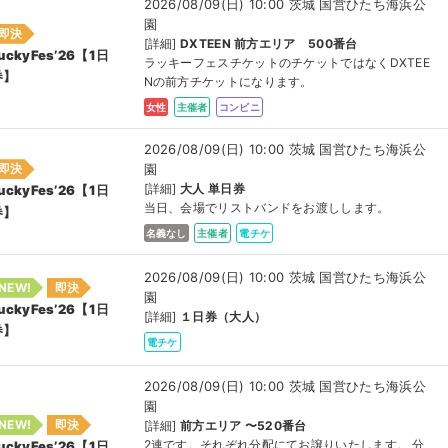
2026/08/09(日) 10:00 茨城 国営ひたち海浜公
園
即決
[詳細]
DXTEEN 前方エリア 500番台
uckyFes’26【1日
ラッキーフェスチケットのチケットではなくDXTEE
券】
Nの前方チケットになります。
女性
主催者
コンビニ
2026/08/09(日) 10:00 茨城 国営ひたち海浜公
園
即決
[詳細]
大人 単日券
uckyFes’26【1日
当日、会場でリストバンドをお渡しします。
券】
名義なし
主催者
電チケ
2026/08/09(日) 10:00 茨城 国営ひたち海浜公
NEW!
即決
園
uckyFes’26【1日
[詳細]
１日券（大人）
券】
電チケ
2026/08/09(日) 10:00 茨城 国営ひたち海浜公
園
NEW!
即決
[詳細]
前方エリア 〜520番台
2連です。それぞれ分配にてお譲りいたします。 分
uckyFes’26【1日