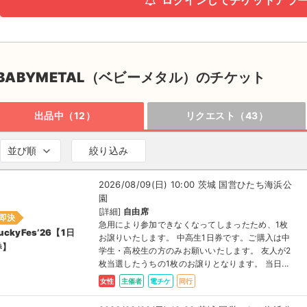
ログインしてチケットアラ
BABYMETAL（ベビーメタル）のチケット
出品中（12）
リクエスト（43）
並び順
絞り込み
2026/08/09(日) 10:00 茨城 国営ひたち海浜公
園
[詳細]
自由席
即決
急用により参加できなくなってしまったため、1枚
uckyFes’26【1日
お譲りいたします。 中高生1日券です。ご購入は中
券】
学生・高校生の方のみお願いいたします。 友人が2
枚当選したうちの1枚のお譲りとなります。 当日...
女性
主催者
電チケ
同行