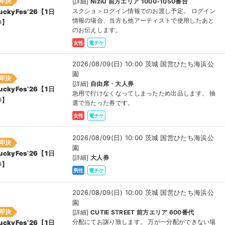
即決
[詳細]
NiziU 前方エリア 1000-1050番台
スクショ＞ログイン情報でのお渡し予定。 ログイン
uckyFes’26【1日
情報の場合、当方も他アーティストで使用したあと
券】
のお伝えします。
女性
電チケ
2026/08/09(日) 10:00 茨城 国営ひたち海浜公
園
即決
[詳細]
自由席・大人券
uckyFes’26【1日
急用で行けなくなってしまったため出品します。 抽
券】
選で当たった券です。
女性
電チケ
2026/08/09(日) 10:00 茨城 国営ひたち海浜公
即決
園
uckyFes’26【1日
[詳細]
大人券
券】
男性
電チケ
2026/08/09(日) 10:00 茨城 国営ひたち海浜公
園
即決
[詳細]
CUTIE STREET 前方エリア 600番代
分配にてお譲り致します。 万が一分配ができない場
uckyFes’26【1日