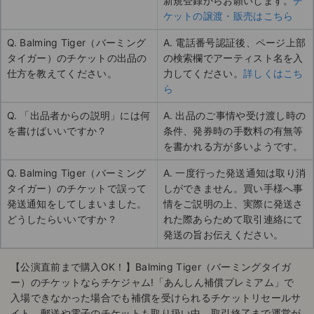
新規登録からお願いします。
チ
ケットの譲渡・販売はこちら
Q. Balming Tiger（バーミング
A. 電話番号認証後、ページ上部
タイガー）のチケットの出品の
の検索欄でアーティスト名を入
仕方を教えてください。
力してください。
詳しくはこち
ら
Q. 「出品者からの説明」には何
A. 出品のご事情や受け渡し時の
を書けばいいですか？
条件、発券時の手数料の有無等
を書かれる方が多いようです。
Q. Balming Tiger（バーミング
A. 一度行った発送通知は取り消
タイガー）のチケットで誤って
しができません。買い手様へ事
発送通知をしてしまいました。
情をご説明の上、実際に発送さ
どうしたらいいですか？
れた際あらためて取引連絡にて
発送の旨お伝えください。
【公演直前まで購入OK！】Balming Tiger（バーミングタイガ
ー）のチケットならチケジャム!「あんしん補償プレミアム」で
入場できなかった場合でも補償を受けられるチケットリセールサ
イト。郵送や電子のチケットも取り扱い中。取引終了まで運営が