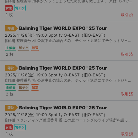
[詳細] 整理番号 用事が入ってしまったためお譲り致します。 又は での分配となり...
女性
電チケ
1 枚
取引済
Balming Tiger WORLD EXPO ' 25 Tour
即決
2025/11/28(金) 19:00 Spotify O-EAST（旧O-EAST）
[詳細] 整理番号 桁 公演中止の場合のみ、チケット返送にてチケットジャム手数料と送料を除いた全額返金
主催者
紙チケ
郵送
2 枚
取引済
Balming Tiger WORLD EXPO ' 25 Tour
即決
2025/11/28(金) 19:00 Spotify O-EAST（旧O-EAST）
[詳細] 整理番号 桁 公演中止の場合のみ、チケット返送にてチケットジャム手数料と送料を除いた全額返金
主催者
紙チケ
郵送
2 枚
取引済
Balming Tiger WORLD EXPO ' 25 Tour
即決
サイト情報
2025/11/28(金) 19:00 Spotify O-EAST（旧O-EAST）
[詳細] スタンディング整理番号 番 この度バーミングのライブ場所を誤ってチケットを購入しお譲りする...
チケットジャム運営会社
女性
電チケ
1 枚
取引済