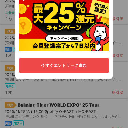
2025/11/28(金) 19:00 Spotify O-EAST（旧O-EAST）
[詳細] 番台 スマチケにて分配いたします
主催者
電チケ
2 枚
取引済
Balming Tiger WORLD EXPO ' 25 Tour
即決
2025/11/28(金) 19:00 Spotify O-EAST（旧O-EAST）
[詳細] 番台 仕事の都合で参加が難しくなったため出品いたします。 イープラスのスマチケにて分配...
男性
電チケ
1 枚
取引済
今すぐエントリーに進む
Balming Tiger WORLD EXPO ' 25 Tour
即決
2025/11/28(金) 19:00 Spotify O-EAST（旧O-EAST）
[詳細] スタンディング 番台 仕事の都合で行けなくなりましたので出品します。 〜 番の...
電チケ
1 枚
取引済
Balming Tiger WORLD EXPO ' 25 Tour
即決
2025/11/28(金) 19:00 Spotify O-EAST（旧O-EAST）
[詳細] スタンディング 番台 +スマチケ分配 同行者用に入手しましたが、行けなくなってしまった...
男性
電チケ