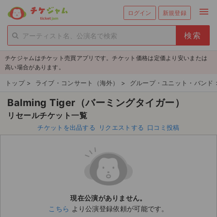
menu
ログイン
新規登録
person_add
exit_to_app
新規会員登録
ログイン
チケジャムはチケット売買アプリです。チケット価格は定価より安いまたは
チケットを探す
高い場合があります。
新着チケット
トップ
>
ライブ・コンサート（海外）
>
グループ・ユニット・バンド
Balming Tiger（バーミングタイガー）
値下げしたチケット
リセールチケット一覧
都道府県からチケットを探す
チケットを出品する
リクエストする
口コミ投稿
もうすぐ開催のチケット
チケットのリクエスト一覧
取扱チケット
現在公演がありません。
こちら
より公演登録依頼が可能です。
ライブ・コンサート（国内）