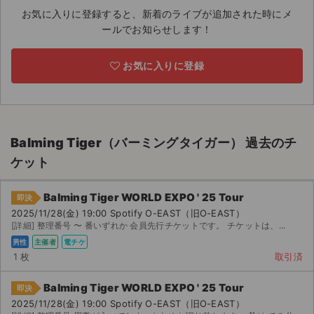
お気に入りに登録すると、新着のライブが追加された時にメ
ライブ・コンサート（海外）
ールでお知らせします！
イベント
お気に入りに登録
スポーツ
演劇・ミュージカル
Balming Tiger（バーミングタイガー） 過去のチ
ご利用ガイド
ケット
ご利用ガイド
Balming Tiger WORLD EXPO ' 25 Tour
即決
2025/11/28(金) 19:00 Spotify O-EAST（旧O-EAST）
手数料・お支払い方法
[詳細] 整理番号 〜 番いずれか 会員先行チケットです。 チケットは、...
男性
主催者
電チケ
AIに質問する
1 枚
取引済
よくある質問
Balming Tiger WORLD EXPO ' 25 Tour
即決
2025/11/28(金) 19:00 Spotify O-EAST（旧O-EAST）
お知らせ