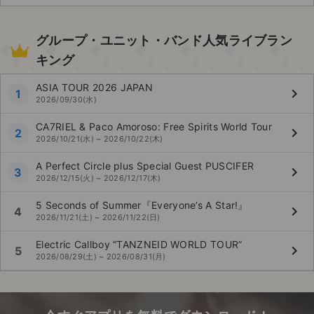
グループ・ユニット・バンド人気ライブラン
キング
ASIA TOUR 2026 JAPAN
keyboard_arrow_right
1
2026/09/30(水)
CA7RIEL & Paco Amoroso: Free Spirits World Tour
keyboard_arrow_right
2
2026/10/21(水) ~ 2026/10/22(木)
A Perfect Circle plus Special Guest PUSCIFER
keyboard_arrow_right
3
2026/12/15(火) ~ 2026/12/17(木)
5 Seconds of Summer『Everyone’s A Star!』
keyboard_arrow_right
4
2026/11/21(土) ~ 2026/11/22(日)
Electric Callboy “TANZNEID WORLD TOUR”
keyboard_arrow_right
5
2026/08/29(土) ~ 2026/08/31(月)