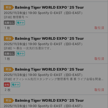
チケットジャム利用規約
Balming Tiger WORLD EXPO ' 25 Tour
即決
プライバシーポリシー
2025/11/28(金) 19:00 Spotify O-EAST（旧O-EAST）
[詳細] 整理番号 〜
特定商取引法に基づく表記
名義なし
電チケ
1 枚
取引済
公演登録依頼
Balming Tiger WORLD EXPO ' 25 Tour
即決
不正転売禁止法について
2025/11/28(金) 19:00 Spotify O-EAST（旧O-EAST）
[詳細] 〜 番台 一次先行当選分です。
チケットジャムの取り組み
名義なし
電チケ
1 枚
取引済
音楽情報
Balming Tiger WORLD EXPO ' 25 Tour
即決
2025/11/28(金) 19:00 Spotify O-EAST（旧O-EAST）
[詳細] オフィシャル先行スタンディング整理番号 番 番 ライブ会場を間違えて購入してしまいまし...
女性
電チケ
2 枚
取引済
Balming Tiger WORLD EXPO ' 25 Tour
即決
2025/11/28(金) 19:00 Spotify O-EAST（旧O-EAST）