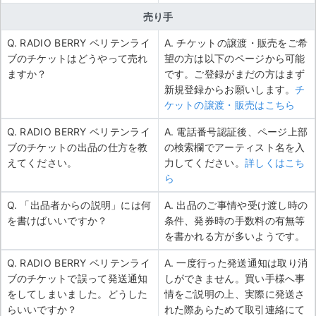
売り手
Q. RADIO BERRY ベリテンライ
A. チケットの譲渡・販売をご希
ブのチケットはどうやって売れ
望の方は以下のページから可能
ますか？
です。ご登録がまだの方はまず
新規登録からお願いします。
チ
ケットの譲渡・販売はこちら
Q. RADIO BERRY ベリテンライ
A. 電話番号認証後、ページ上部
ブのチケットの出品の仕方を教
の検索欄でアーティスト名を入
えてください。
力してください。
詳しくはこち
ら
Q. 「出品者からの説明」には何
A. 出品のご事情や受け渡し時の
を書けばいいですか？
条件、発券時の手数料の有無等
を書かれる方が多いようです。
Q. RADIO BERRY ベリテンライ
A. 一度行った発送通知は取り消
ブのチケットで誤って発送通知
しができません。買い手様へ事
をしてしまいました。どうした
情をご説明の上、実際に発送さ
らいいですか？
れた際あらためて取引連絡にて