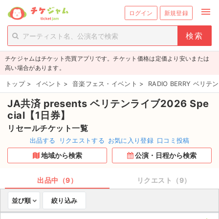
menu
ログイン
新規登録
person_add
exit_to_app
新規会員登録
ログイン
チケジャムはチケット売買アプリです。チケット価格は定価より安いまたは
チケットを探す
高い場合があります。
新着チケット
トップ
>
イベント
>
音楽フェス・イベント
>
RADIO BERRY ベリ
JA共済 presents ベリテンライブ2026 Spe
値下げしたチケット
cial【1日券】
都道府県からチケットを探す
リセールチケット一覧
出品する
リクエストする
お気に入り登録
口コミ投稿
もうすぐ開催のチケット
地域から検索
公演・日程から検索
チケットのリクエスト一覧
出品中（9）
リクエスト（9）
取扱チケット
並び順
絞り込み
ライブ・コンサート（国内）