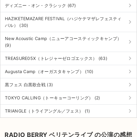
keyboard_arrow_right
ディズニー・オン・クラシック (67)
HAZIKETEMAZARE FESTIVAL（ハジケテマザレフェスティ
keyboard_arrow_right
バル） (30)
New Acoustic Camp（ニューアコースティックキャンプ）
keyboard_arrow_right
(9)
keyboard_arrow_right
TREASURE05X（トレジャーゼロゴエックス） (63)
keyboard_arrow_right
Augusta Camp（オーガスタキャンプ） (10)
keyboard_arrow_right
黒フェス 白黒歌合戦 (3)
keyboard_arrow_right
TOKYO CALLING（トーキョーコーリング） (2)
keyboard_arrow_right
TRIANGLE（トライアングル／フェス） (1)
RADIO BERRY ベリテンライブ の公演の感想