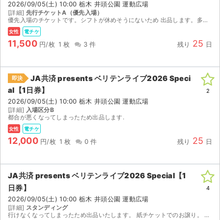
2026/09/05(土) 10:00 栃木 井頭公園 運動広場
[詳細]
先行チケットA（優先入場）
優先入場のチケットです。シフトが休めそうにないため 出品します。多少のお値下げ検討します
女性
電チケ
11,500
25
円/枚
1 枚
3 件
残り
日
JA共済 presents ベリテンライブ2026 Speci
即決
al【1日券】
2
2026/09/05(土) 10:00 栃木 井頭公園 運動広場
[詳細]
入場区分B
都合が悪くなってしまったため出品します.
女性
電チケ
12,000
25
円/枚
1 枚
0 件
残り
日
JA共済 presents ベリテンライブ2026 Special【1
サイト情報
日券】
4
2026/09/05(土) 10:00 栃木 井頭公園 運動広場
チケットジャム運営会社
[詳細]
スタンディング
行けなくなってしまったため出品いたします。 紙チケットでのお譲り。 8/26(水)14:00〜発券開始となりますのでご自身で発券をお願いいたします。※セブンイレブンでの受取