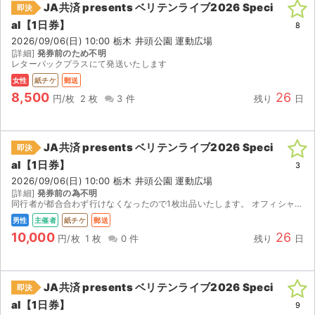
JA共済 presents ベリテンライブ2026 Speci
即決
al【1日券】
ライブ・コンサート（海外）
8
2026/09/06(日) 10:00 栃木 井頭公園 運動広場
[詳細]
発券前のため不明
イベント
レターパックプラスにて発送いたします
女性
紙チケ
郵送
スポーツ
8,500
26
円/枚
2 枚
3 件
残り
日
演劇・ミュージカル
JA共済 presents ベリテンライブ2026 Speci
即決
ご利用ガイド
al【1日券】
3
2026/09/06(日) 10:00 栃木 井頭公園 運動広場
ご利用ガイド
[詳細]
発券前の為不明
同行者が都合合わず行けなくなったので1枚出品いたします。 オフィシャル2次先行で取ったもので、優先入場が可能のチケットになります。
手数料・お支払い方法
男性
主催者
紙チケ
郵送
10,000
26
円/枚
1 枚
0 件
残り
日
AIに質問する
よくある質問
JA共済 presents ベリテンライブ2026 Speci
即決
al【1日券】
9
お知らせ