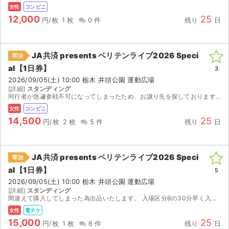
チケットジャム利用規約
女性
コンビニ
12,000
25
円/枚
1 枚
0 件
残り
日
プライバシーポリシー
特定商取引法に基づく表記
JA共済 presents ベリテンライブ2026 Speci
即決
al【1日券】
公演登録依頼
3
2026/09/05(土) 10:00 栃木 井頭公園 運動広場
[詳細]
スタンディング
不正転売禁止法について
同行者が急遽参戦不可になってしまったため、お譲り先を探しております。 私自身が申し込んだ理由のハンブレッダーズ、ハルカミライ、sim、Chevon目当ての方へぜひお譲りしたいです。 8/26...
女性
コンビニ
チケットジャムの取り組み
14,500
25
円/枚
2 枚
5 件
残り
日
音楽情報
JA共済 presents ベリテンライブ2026 Speci
即決
al【1日券】
5
2026/09/05(土) 10:00 栃木 井頭公園 運動広場
[詳細]
スタンディング
間違えて購入してしまった為出品いたします。 入場区分Bの30分早く入場できるチケットです。 チケットぴあにて分配します。
女性
電チケ
15,000
25
円/枚
1 枚
6 件
残り
日