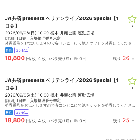
JA共済 presents ベリテンライブ2026 Special【1
日券】
3
2026/09/06(日) 10:00 栃木 井頭公園 運動広場
[詳細]
1日券 入場整理番号未定
発券番号をお伝えしますので各コンビニにて紙チケットを発券してください。お座席は紙チケットを発券してみないと分かりませんのでご検討宜しくお願い致します。 出演］キュウソネコカミ / ザ・クロマニ...
男性
コンビニ
18,800
26
円/枚
4 枚
0 件
残り
日
JA共済 presents ベリテンライブ2026 Special【1
日券】
1
2026/09/05(土) 10:00 栃木 井頭公園 運動広場
[詳細]
1日券 入場整理番号未定
発券番号をお伝えしますので各コンビニにて紙チケットを発券してください。お座席は紙チケットを発券してみないと分かりませんのでご検討宜しくお願い致します。 出演］サバシスター / Ｃｈｅｖｏｎ /...
男性
コンビニ
18,800
25
円/枚
4 枚
0 件
残り
日