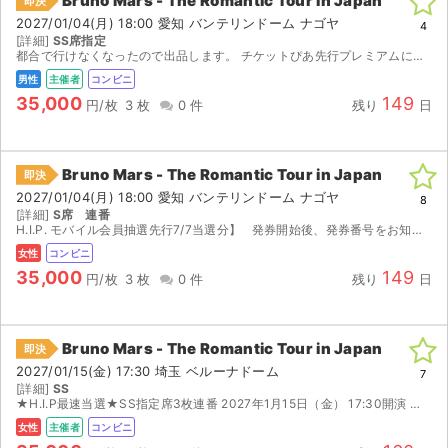
Bruno Mars - The Romantic Tour in Japan
即決
2027/01/04(月) 18:00 愛知 バンテリンドーム ナゴヤ
4
[詳細]
SS席指定
都合で行けなくなったので出品します。 チケットぴあ先行プレミアムにて当選。 2026/12/28(月) 10:00～以降に順次発券に必要な番号が発行されます。 番号発行後、セブン-イレブンにて発...
男性
主催者
コンビニ
35,000
149
円/枚
3 枚
0 件
残り
日
Bruno Mars - The Romantic Tour in Japan
即決
2027/01/04(月) 18:00 愛知 バンテリンドーム ナゴヤ
8
[詳細]
S席 連番
H.I.P. モバイル会員抽選先行7/7当選分】 発券開始後、発券番号をお知らせいたしますので、ご自身で発券をお願いいたします。 発券開始日時 2026/12/28(月) 10:00～ ...
女性
コンビニ
35,000
149
円/枚
3 枚
0 件
残り
日
Bruno Mars - The Romantic Tour in Japan
即決
2027/01/15(金) 17:30 埼玉 ベルーナドーム
7
[詳細]
SS
★H.I.P最速当選★SS指定席3枚連番 2027年1月15日（金） 17:30開演 ベルーナドーム（埼玉県） 2027/1/8(金) 10:00～ チケット発券可能日となりますので、速やか...
女性
主催者
コンビニ