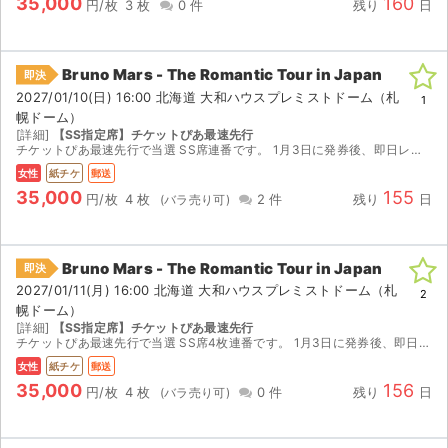
35,000
160
円/枚
3 枚
0 件
残り
日
Bruno Mars - The Romantic Tour in Japan
即決
2027/01/10(日) 16:00 北海道 大和ハウスプレミストドーム（札
1
幌ドーム）
[詳細]
【SS指定席】チケットぴあ最速先行
チケットぴあ最速先行で当選 SS席連番です。 1月3日に発券後、即日レターパックで発送いたします。 座席位置は発券するまで不明なので座席位置に関するクレーム等はご遠慮願います。 公演中止の場合...
女性
紙チケ
郵送
35,000
155
円/枚
4 枚
2 件
残り
日
Bruno Mars - The Romantic Tour in Japan
即決
2027/01/11(月) 16:00 北海道 大和ハウスプレミストドーム（札
2
幌ドーム）
[詳細]
【SS指定席】チケットぴあ最速先行
チケットぴあ最速先行で当選 SS席4枚連番です。 1月3日に発券後、即日レターパックで発送いたします。 座席位置は発券するまで不明なので座席位置に関するクレーム等はご遠慮願います。 公演中止の...
女性
紙チケ
郵送
35,000
156
円/枚
4 枚
0 件
残り
日