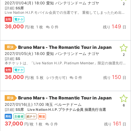
2027/01/04(月) 18:00 愛知 バンテリンドーム ナゴヤ
2
[詳細]
SS席
Live Nation H.I.P.モバイル会員での当選です。 重複してしまったため出品しました。 発券可能期間(12／2810:00〜)になりましたらすぐに発券番号をお知らせいたします...
女性
電チケ
36,000
149
円/枚
1 枚
0 件
残り
日
Bruno Mars - The Romantic Tour in Japan
即決
2027/01/05(火) 18:00 愛知 バンテリンドーム ナゴヤ
2
[詳細]
SS
本チケットは、「Live Nation H.I.P. Platinum Member」限定の抽選先行販売にて購入されたSS席のチケットです。リンク（URL）経由で発券され、ご自身で印刷していただ...
女性
電チケ
36,000
150
円/枚
5 枚
0 件
残り
日
Bruno Mars - The Romantic Tour in Japan
即決
2027/01/16(土) 17:00 埼玉 ベルーナドーム
6
[詳細]
SS席 Live Nation H.I.P.プラチナム会員 抽選先行当選
男性
主催者
紙チケ
郵送
37,000
161
円/枚
1 枚
0 件
残り
日