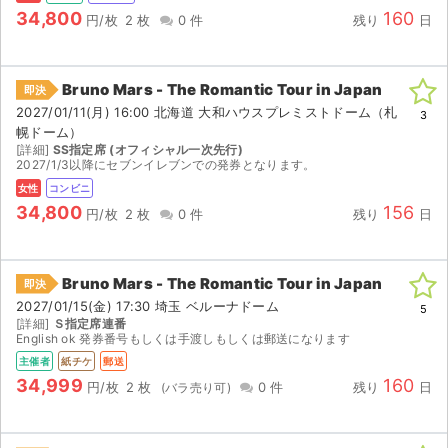
34,800
160
円/枚
2 枚
0 件
残り
日
Bruno Mars - The Romantic Tour in Japan
即決
2027/01/11(月) 16:00 北海道 大和ハウスプレミストドーム（札
3
幌ドーム）
[詳細]
SS指定席 (オフィシャル一次先行)
2027/1/3以降にセブンイレブンでの発券となります。
女性
コンビニ
34,800
156
円/枚
2 枚
0 件
残り
日
Bruno Mars - The Romantic Tour in Japan
即決
2027/01/15(金) 17:30 埼玉 ベルーナドーム
5
[詳細]
Ｓ指定席連番
English ok 発券番号もしくは手渡しもしくは郵送になります
主催者
紙チケ
郵送
34,999
160
円/枚
2 枚
0 件
残り
日