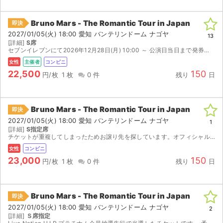
チケットジャム利用規約
Bruno Mars - The Romantic Tour in Japan
即決
プライバシーポリシー
2027/01/05(火) 18:00 愛知 バンテリンドーム ナゴヤ
13
[詳細]
S席
特定商取引法に基づく表記
セブンイレブンにて2026年12月28日(月) 10:00 ～ 公演日当日まで発券お願いいたします。
女性
主催者
コンビニ
公演登録依頼
22,500
150
円/枚
1 枚
0 件
残り
日
不正転売禁止法について
Bruno Mars - The Romantic Tour in Japan
チケットジャムの取り組み
即決
2027/01/05(火) 18:00 愛知 バンテリンドーム ナゴヤ
1
[詳細]
S指定席
音楽情報
チケットが重複してしまったためお譲り先を探しています。オフィシャル1次抽選先行です。 2026/12/28（月） 10時～セブンイレブンにて発券お願いします。13桁の引換票番号をお伝えします。 ...
女性
コンビニ
23,000
150
円/枚
1 枚
0 件
残り
日
Bruno Mars - The Romantic Tour in Japan
即決
2027/01/05(火) 18:00 愛知 バンテリンドーム ナゴヤ
2
[詳細]
Ｓ席指定