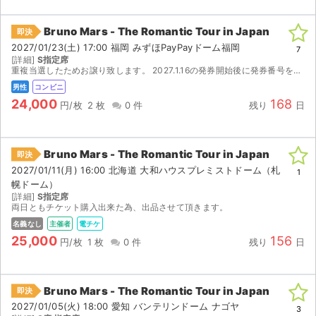
Bruno Mars - The Romantic Tour in Japan
即決
2027/01/23(土) 17:00 福岡 みずほPayPayドーム福岡
7
[詳細]
S指定席
重複当選したためお譲り致します。 2027.1.16の発券開始後に発券番号をお知らせいたしますので、ご自身でセブンイレブンにて発券をお願い致します。 【注意事項】 ◉公演が中止とな...
男性
コンビニ
24,000
168
円/枚
2 枚
0 件
残り
日
Bruno Mars - The Romantic Tour in Japan
即決
2027/01/11(月) 16:00 北海道 大和ハウスプレミストドーム（札
1
幌ドーム）
[詳細]
S指定席
両日ともチケット購入出来た為、出品させて頂きます。
名義なし
主催者
電チケ
25,000
156
円/枚
1 枚
0 件
残り
日
Bruno Mars - The Romantic Tour in Japan
即決
2027/01/05(火) 18:00 愛知 バンテリンドーム ナゴヤ
3