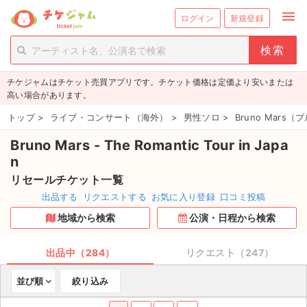
menu
ログイン
新規登録
person_add
exit_to_app
新規会員登録
ログイン
チケジャムはチケット売買アプリです。チケット価格は定価より安いまたは
チケットを探す
高い場合があります。
新着チケット
トップ
>
ライブ・コンサート（海外）
>
男性ソロ
>
Bruno Mar
Bruno Mars - The Romantic Tour in Japa
値下げしたチケット
n
都道府県からチケットを探す
リセールチケット一覧
出品する
リクエストする
お気に入り登録
口コミ投稿
もうすぐ開催のチケット
地域から検索
公演・日程から検索
チケットのリクエスト一覧
出品中（284）
リクエスト（247）
取扱チケット
並び順
絞り込み
ライブ・コンサート（国内）