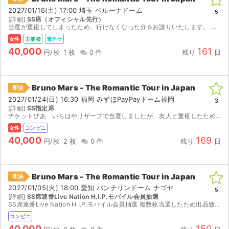
2027/01/16(土) 17:00 埼玉 ベルーナドーム
5
[詳細]
SS席（オフィシャル先行）
当選が重複してしまったため、行けなくなった分をお譲りいたします。 発券開始後、発券番号をお知らせいたしますので、ご自身で発券をお願いいたします。 （2027/1/8〜発券開始） 迅速かつ丁寧な...
女性
主催者
電チケ
40,000
161
円/枚
1 枚
0 件
残り
日
Bruno Mars - The Romantic Tour in Japan
即決
2027/01/24(日) 16:30 福岡 みずほPayPayドーム福岡
3
[詳細]
SS指定席
チケットぴあ いちはやリザーブで当選しましたが、友人と重複したため出品します。 座席番号は未定です。1月16日以降に発券番号が届きますので、届いたらすぐにお知らせします。セブンイレブンで発券を...
女性
コンビニ
40,000
169
円/枚
2 枚
0 件
残り
日
Bruno Mars - The Romantic Tour in Japan
即決
2027/01/05(火) 18:00 愛知 バンテリンドーム ナゴヤ
5
[詳細]
SS席連番Live Nation H.I.P.モバイル会員抽選
SS席連番Live Nation H.I.P.モバイル会員抽選 複数枚当選したため出品致します。 2026年12月28日10時から発券可能です。 同日に発券番号をお送りいたします。
コンビニ
40,000
150