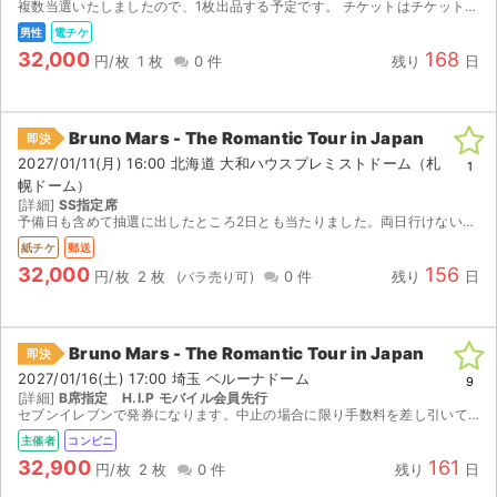
複数当選いたしましたので、1枚出品する予定です。 チケットはチケットぴあで当選しました。 発券開始日時は（1月16日 10:00〜）になりますので5日前の18日ごろに、迅速に取引チャット...
男性
電チケ
32,000
168
円/枚
1 枚
0 件
残り
日
Bruno Mars - The Romantic Tour in Japan
即決
2027/01/11(月) 16:00 北海道 大和ハウスプレミストドーム（札
1
幌ドーム）
[詳細]
SS指定席
予備日も含めて抽選に出したところ2日とも当たりました。両日行けないため出品いたします。 初めての出品でご迷惑をおかけすることもあるかもしれませんが、何卒よろしくお願いいたします。
紙チケ
郵送
32,000
156
円/枚
2 枚
0 件
残り
日
Bruno Mars - The Romantic Tour in Japan
即決
2027/01/16(土) 17:00 埼玉 ベルーナドーム
9
[詳細]
B席指定 H.I.P モバイル会員先行
セブンイレブンで発券になります。中止の場合に限り手数料を差し引いて全額お返しいたします。 ブランケットが貰えるそうです。
主催者
コンビニ
32,900
161
円/枚
2 枚
0 件
残り
日