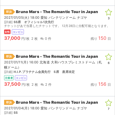
Bruno Mars - The Romantic Tour in Japan
即決
2027/01/05(火) 18:00 愛知 バンテリンドーム ナゴヤ
3
[詳細]
SS席 オフィシャル1次先行
チケットぴあで当選したチケットです。 12月28日に分配可能となります。
女性
コンビニ
37,000
150
円/枚
2 枚
0 件
残り
日
Bruno Mars - The Romantic Tour in Japan
即決
2027/01/11(月) 16:00 北海道 大和ハウスプレミストドーム（札
6
幌ドーム）
[詳細]
H.I.P.プラチナム会員先行 S席 座席未定
主催者
コンビニ
37,500
156
円/枚
2 枚
2 件
残り
日
Bruno Mars - The Romantic Tour in Japan
即決
2027/01/04(月) 18:00 愛知 バンテリンドーム ナゴヤ
7
[詳細]
SS