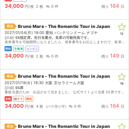
34,000
164
円/枚
2 枚
0 件
残り
日
Bruno Mars - The Romantic Tour in Japan
即決
2027/01/04(月) 18:00 愛知 バンテリンドーム ナゴヤ
12
[詳細]
SS指定席。先行当選分。良席の可能性高です。
発券番号を可能期間になりましたら、発券番号をお伝えしますので、発券お願いします。
男性
主催者
コンビニ
34,000
149
円/枚
2 枚
0 件
残り
日
Bruno Mars - The Romantic Tour in Japan
即決
2027/01/19(火) 18:30 大阪 京セラドーム大阪
19
[詳細]
SS席
重複当選のため 出品させて頂きました。 公式サイトより当選 SS席です。 紙チケットなので、発券次第早急にお送りさせて頂きます。 よろしくお願いいたします。
女性
紙チケ
郵送
34,000
164
円/枚
4 枚
0 件
残り
日
Bruno Mars - The Romantic Tour in Japan
即決