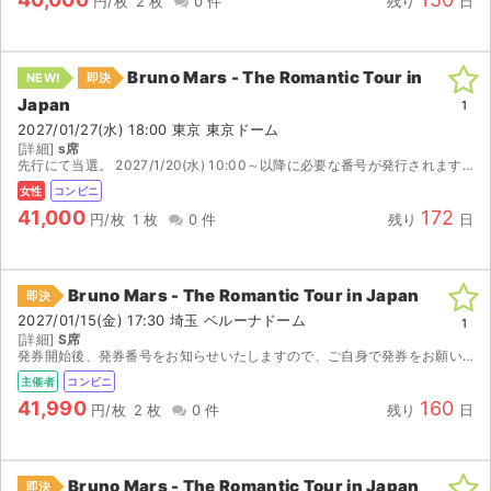
円/枚
2 枚
0 件
残り
日
Bruno Mars - The Romantic Tour in
NEW!
即決
Japan
1
2027/01/27(水) 18:00 東京 東京ドーム
[詳細]
s席
先行にて当選。 2027/1/20(水) 10:00～以降に必要な番号が発行されます。 番号発行後、セブン-イレブンにて発券してください。
女性
コンビニ
41,000
172
円/枚
1 枚
0 件
残り
日
Bruno Mars - The Romantic Tour in Japan
即決
2027/01/15(金) 17:30 埼玉 ベルーナドーム
1
[詳細]
S席
発券開始後、発券番号をお知らせいたしますので、ご自身で発券をお願いいたします。 （2027/1/8〜発券開始） 【注意事項】 ・公演が中止となった場合のみ、手数料を差し引いた金額をご返金いたし...
主催者
コンビニ
41,990
160
円/枚
2 枚
0 件
残り
日
Bruno Mars - The Romantic Tour in Japan
即決