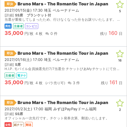
Bruno Mars - The Romantic Tour in Japan
即決
2027/01/15(金) 17:30 埼玉 ベルーナドーム
5
[詳細]
SS席 ブランケット付
当選が重複してしまったため、行けなくなった分をお譲りいたします。 発券開始日時以降、発券番号をお知らせいたしますので、セブンイレブンで発券をお願いいたします。 （2027/1/8〜発券開始） 【...
男性
主催者
コンビニ
35,000
160
円/枚
4 枚
0 件
残り
日
Bruno Mars - The Romantic Tour in Japan
即決
2027/01/16(土) 17:00 埼玉 ベルーナドーム
16
[詳細]
S席
H.I.P. モバイル会員抽選先行7/7当選分 チケットぴあMyチケットにて分配します。 分配受取URLから受取後はセブンイレブンにて発券可能です。 名義はご自身のMyチケットにご登録のお名前に...
主催者
電チケ
35,000
161
円/枚
4 枚
3 件
残り
日
Bruno Mars - The Romantic Tour in Japan
即決
2027/01/23(土) 17:00 福岡 みずほPayPayドーム福岡
2
[詳細]
SS席
オフィシャル一次先行です。チケット発券次第、郵送いたします。
女性
紙チケ
郵送