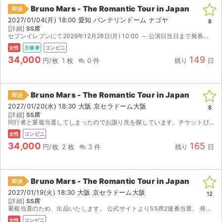
Bruno Mars - The Romantic Tour in Japan
即決
2027/01/04(月) 18:00 愛知 バンテリンドーム ナゴヤ
8
[詳細]
SS席
セブンイレブンにて2026年12月28日(月) 10:00 ～ 公演日当日まで発券お願いいたします。
女性
主催者
コンビニ
34,000
149
円/枚
1 枚
0 件
残り
日
Bruno Mars - The Romantic Tour in Japan
即決
2027/01/20(水) 18:30 大阪 京セラドーム大阪
8
[詳細]
SS席
同行者と重複当選してしまったのでお譲り先を探しています。チケットぴあ先行にて当選。 2027/1/12(火) 10:00～以降に必要な番号が発行されます。 番号発行後、セブン-イレブンにて発券し...
女性
コンビニ
34,000
165
円/枚
2 枚
3 件
残り
日
Bruno Mars - The Romantic Tour in Japan
即決
2027/01/19(火) 18:30 大阪 京セラドーム大阪
12
[詳細]
SS席
重複当選のため、出品いたします。 公式サイトよりSS席2連番当選。 発券番号をお知らせいたしますので、セブンイレブンにて発券してください。 楽しみましょう。
女性
コンビニ