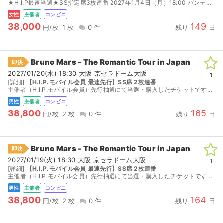
★H.I.P最速当選★SS指定席3枚連番 2027年1月4日（月）18:00 バンテリンドームナゴヤ （愛知県） 2026/12/28(月) 10:00～ チケット発券可能日となりますので、...
女性
主催者
コンビニ
38,000
149
円/枚
1 枚
0 件
残り
日
Bruno Mars - The Romantic Tour in Japan
即決
2027/01/20(水) 18:30 大阪 京セラドーム大阪
1
[詳細]
【H.I.P.モバイル会員 最速先行】SS席 2枚連番
主催者（H.I.P.モバイル会員）先行抽選にて当選・購入したチケットです。 友人と重複当選してしまったため出品いたします。 【座席】 SS席 2枚連番 ※詳細な座席は発券日まで未定です。 H...
男性
主催者
コンビニ
38,800
165
円/枚
2 枚
0 件
残り
日
Bruno Mars - The Romantic Tour in Japan
即決
2027/01/19(火) 18:30 大阪 京セラドーム大阪
1
[詳細]
【H.I.P.モバイル会員 最速先行】SS席 2枚連番
主催者（H.I.P.モバイル会員）先行抽選にて当選・購入したチケットです。 友人と重複当選してしまったため出品いたします。 【座席】 SS席 2枚連番 ※詳細な座席は発券日まで未定です。 H...
男性
主催者
コンビニ
38,800
164
円/枚
2 枚
0 件
残り
日