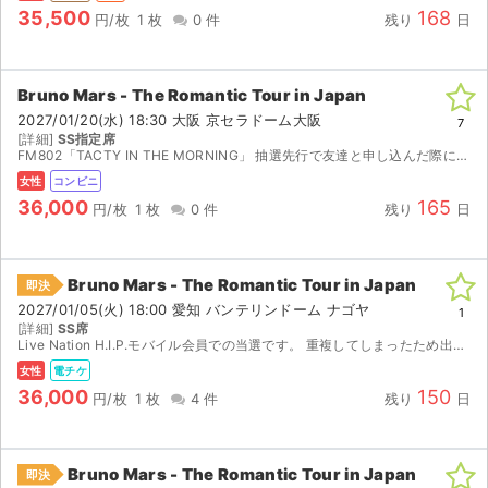
35,500
168
円/枚
1 枚
0 件
残り
日
Bruno Mars - The Romantic Tour in Japan
2027/01/20(水) 18:30 大阪 京セラドーム大阪
7
[詳細]
SS指定席
FM802「TACTY IN THE MORNING」 抽選先行で友達と申し込んだ際に重複して当選した為、出品致しました。 よろしくお願い致します。
女性
コンビニ
36,000
165
円/枚
1 枚
0 件
残り
日
Bruno Mars - The Romantic Tour in Japan
即決
2027/01/05(火) 18:00 愛知 バンテリンドーム ナゴヤ
1
[詳細]
SS席
Live Nation H.I.P.モバイル会員での当選です。 重複してしまったため出品しました。 発券可能期間(12／28 10:00〜)になりましたらすぐに発券番号をお知らせいたしま...
女性
電チケ
36,000
150
円/枚
1 枚
4 件
残り
日
Bruno Mars - The Romantic Tour in Japan
即決