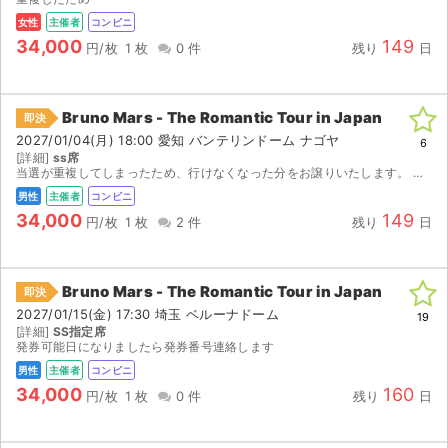
女性
主催者
コンビニ
34,000
149
円/枚
1 枚
0 件
残り
日
Bruno Mars - The Romantic Tour in Japan
即決
2027/01/04(月) 18:00 愛知 バンテリンドーム ナゴヤ
6
[詳細]
ss席
当選が重複してしまったため、行けなくなった分をお譲りいたします。 発券開始後、発券番号をお知らせいたしますので、ご自身で発券をお願いいたします。 （2026/12/28〜発券開始） 【注意...
男性
主催者
コンビニ
34,000
149
円/枚
1 枚
2 件
残り
日
Bruno Mars - The Romantic Tour in Japan
即決
2027/01/15(金) 17:30 埼玉 ベルーナドーム
19
[詳細]
SS指定席
発券可能日になりましたら発券番号連絡します
男性
主催者
コンビニ
34,000
160
円/枚
1 枚
0 件
残り
日