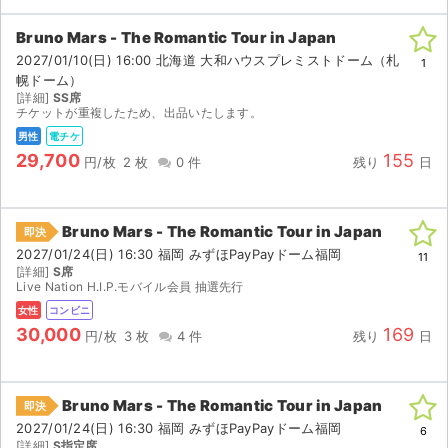
Bruno Mars - The Romantic Tour in Japan
2027/01/10(日) 16:00 北海道 大和ハウスプレミストドーム（札
1
幌ドーム）
[詳細]
SS席
チケットが重複したため、出品いたします。
男性
電チケ
29,700
155
円/枚
2 枚
0 件
残り
日
Bruno Mars - The Romantic Tour in Japan
即決
2027/01/24(日) 16:30 福岡 みずほPayPayドーム福岡
11
[詳細]
S席
Live Nation H.I.P.モバイル会員 抽選先行
女性
コンビニ
30,000
169
円/枚
3 枚
4 件
残り
日
Bruno Mars - The Romantic Tour in Japan
即決
2027/01/24(日) 16:30 福岡 みずほPayPayドーム福岡
6
[詳細]
S指定席