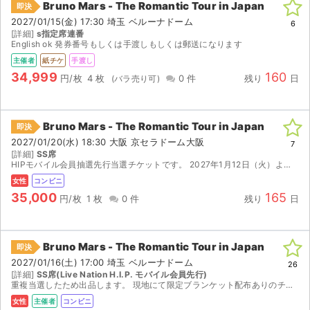
Bruno Mars - The Romantic Tour in Japan
即決
2027/01/15(金) 17:30 埼玉 ベルーナドーム
6
[詳細]
s指定席連番
English ok 発券番号もしくは手渡しもしくは郵送になります
主催者
紙チケ
手渡し
34,999
160
円/枚
4 枚
0 件
残り
日
Bruno Mars - The Romantic Tour in Japan
即決
2027/01/20(水) 18:30 大阪 京セラドーム大阪
7
[詳細]
SS席
HIPモバイル会員抽選先行当選チケットです。 2027年1月12日（火）より発券可能となりますので、 引換票番号をご連絡いたします。 セブンイレブンで発券してください。 発券手数料がか...
女性
コンビニ
35,000
165
円/枚
1 枚
0 件
残り
日
Bruno Mars - The Romantic Tour in Japan
即決
2027/01/16(土) 17:00 埼玉 ベルーナドーム
26
[詳細]
SS席(Live Nation H.I.P. モバイル会員先行)
重複当選したため出品します。 現地にて限定ブランケット配布ありのチケットです。 2027年1月8日(金)より発券可能となります。同日、引換票番号をご連絡いたします。セブンイレブンにてご自身で...
女性
主催者
コンビニ