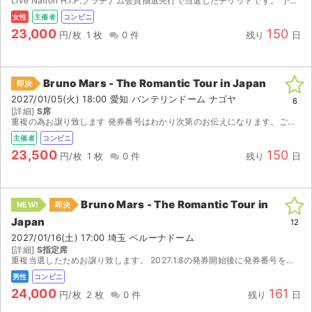
Live Nation H.I.P.プラチナム会員抽選先行で当選したチケットです。 予定が合わなくなってしまったため出品いたします。 【お渡し方法】 2026年12月28日 発券番号がわかり...
女性
主催者
コンビニ
23,000
150
円/枚
1 枚
0 件
残り
日
Bruno Mars - The Romantic Tour in Japan
即決
2027/01/05(火) 18:00 愛知 バンテリンドーム ナゴヤ
6
[詳細]
S席
重複の為お譲り致します 発券番号はわかり次第のお伝えになります。ご了承ください。発券は、セブンイレブンにて12月28日からとなります。
主催者
コンビニ
23,500
150
円/枚
1 枚
0 件
残り
日
Bruno Mars - The Romantic Tour in
NEW!
即決
Japan
12
2027/01/16(土) 17:00 埼玉 ベルーナドーム
[詳細]
S指定席
重複当選したためお譲り致します。 2027.1.8の発券開始後に発券番号をお知らせいたしますので、ご自身でセブンイレブンにて発券をお願い致します。 【注意事項】 ◉公演が中止となっ...
男性
コンビニ
24,000
161
円/枚
2 枚
0 件
残り
日