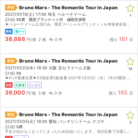
Bruno Mars - The Romantic Tour in Japan
即決
2027/01/16(土) 17:00 埼玉 ベルーナドーム
1
[詳細]
SS席 限定ブランケット付 値段交渉有
★ベルーナドーム公演のみ、限定スペシャルブランケットを来場者全員にプレゼント★ ※値段交渉したい方はコメントまで。 複数当選いたしましたので出品いたします。 チケットぴあ先行にて、...
男性
電チケ
38,888
161
円/枚
2 枚
0 件
残り
日
Bruno Mars - The Romantic Tour in Japan
即決
2027/01/20(水) 18:30 大阪 京セラドーム大阪
14
[詳細]
SS
★H.I.P最速当選★SS指定席3枚連番 2027年1月20日（水） 18:30開演 京セラドーム大阪 2027/1/12(火) 10:00～ チケット発券可能日となりますので、速やかに発券...
女性
主催者
コンビニ
39,000
165
円/枚
3 枚
0 件
残り
日
Bruno Mars - The Romantic Tour in Japan
即決
2027/01/05(火) 18:00 愛知 バンテリンドーム ナゴヤ
2
[詳細]
S席
予定が合わなくなってしまったため出品いたします。 先行応募で当選したチケットです。 12/28に発券番号が分かり次第、お伝えさせて頂くので、セブンイレブンにてご自身で発券して頂く形になります。...