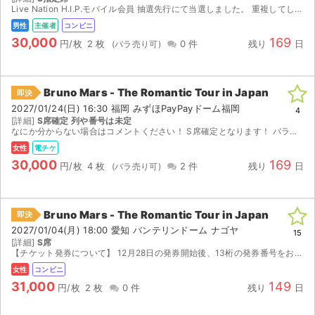
Live Nation H.I.P.モバイル会員 抽選先行にて当選しました。 重複してしまったため出品します。 発行可能期間(1月16日)10時から発券可能です。 同日に発券番号をお伝えします。
男性
主催者
コンビニ
30,000
169
円/枚
2 枚
0 件
残り
日
Bruno Mars - The Romantic Tour in Japan
即決
2027/01/24(日) 16:30 福岡 みずほPayPayドーム福岡
4
[詳細]
S席確定 列や番号は未定
なにか分からない場合はコメントください！ S席確定となります！ バラ売りでも、枚数指定での連番も可能です！
女性
電チケ
30,000
169
円/枚
4 枚
2 件
残り
日
Bruno Mars - The Romantic Tour in Japan
即決
2027/01/04(月) 18:00 愛知 バンテリンドーム ナゴヤ
15
[詳細]
S席
【チケット発券について】 12月28日の発券開始後、13桁の発券番号をお伝えします。ご自身で最寄りのコンビニ（セブン-イレブンイレブン)にて発券をお願いします。 店頭での追加支払いはあ...
女性
コンビニ
31,000
149
円/枚
2 枚
0 件
残り
日