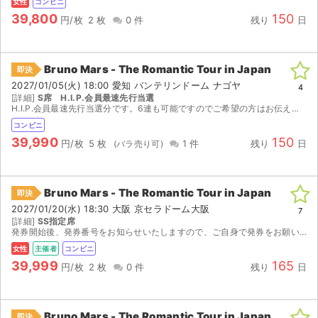
女性
コンビニ
39,800
150
円/枚
2 枚
0 件
残り
日
Bruno Mars - The Romantic Tour in Japan
即決
2027/01/05(火) 18:00 愛知 バンテリンドーム ナゴヤ
4
[詳細]
S席 H.I.P.会員最速先行当選
H.I.P.会員最速先行当選分です。6連も可能ですのでご希望の方はお伝えください。 電子分配、もしくは発券番号をお伝えします。 公演中止以外での理由でのキャンセルや返金(病欠・身分証明トラブル...
コンビニ
39,990
150
円/枚
5 枚
1 件
残り
日
Bruno Mars - The Romantic Tour in Japan
即決
2027/01/20(水) 18:30 大阪 京セラドーム大阪
7
[詳細]
SS指定席
発券開始後、発券番号をお知らせいたしますので、ご自身で発券をお願いいたします。 （2027/1/12〜発券開始） 【注意事項】 ・公演が中止となった場合のみ、手数料を差し引いた金額をご返金...
女性
主催者
コンビニ
39,999
165
円/枚
2 枚
0 件
残り
日
Bruno Mars - The Romantic Tour in Japan
即決