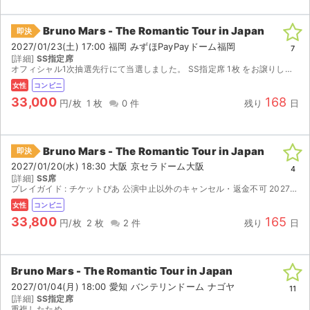
Bruno Mars - The Romantic Tour in Japan
即決
2027/01/23(土) 17:00 福岡 みずほPayPayドーム福岡
7
[詳細]
SS指定席
オフィシャル1次抽選先行にて当選しました。 SS指定席 1枚 をお譲りします。 女性名義です。 2027/1/16(土) 10:00よりコンビニにて発券開始となります。 引換票番号が分かり次第...
女性
コンビニ
33,000
168
円/枚
1 枚
0 件
残り
日
Bruno Mars - The Romantic Tour in Japan
即決
2027/01/20(水) 18:30 大阪 京セラドーム大阪
4
[詳細]
SS席
プレイガイド : チケットぴあ 公演中止以外のキャンセル・返金不可 2027/1/12(火)10:00以降に発券番号お伝えします( ᴗˬᴗ)
女性
コンビニ
33,800
165
円/枚
2 枚
2 件
残り
日
Bruno Mars - The Romantic Tour in Japan
2027/01/04(月) 18:00 愛知 バンテリンドーム ナゴヤ
11
[詳細]
SS指定席
重複したため