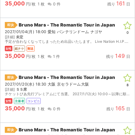
35,000
161
円/枚
1 枚
0 件
残り
日
Bruno Mars - The Romantic Tour in Japan
即決
2027/01/04(月) 18:00 愛知 バンテリンドーム ナゴヤ
0
[詳細]
未定
予定が合わなくなってしまったため出品いたします。 Live Nation H.I.P.モバイル会員 抽選先行での当選 チケット発券期間になりましたら発券番号をお伝えしますのでご自身で発券お願い...
女性
紙チケ
郵送
35,000
149
円/枚
1 枚
1 件
残り
日
Bruno Mars - The Romantic Tour in Japan
即決
2027/01/20(水) 18:30 大阪 京セラドーム大阪
8
[詳細]
ＳＳ席
チケットぴあ先行プレミアムにて当選。 2027/1/12(火) 10:00～以降に順次発券に必要な番号が発行されます。 番号発行後、セブン-イレブンにて発券してください。
女性
主催者
コンビニ
35,000
165
円/枚
1 枚
0 件
残り
日
Bruno Mars - The Romantic Tour in Japan
即決