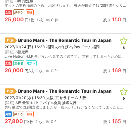
[詳細]
S席 指定席
友人との重複抽選のため、お譲りします。 郵送が最短で12/28以降となり、直前のチケット受取となることをご了承ください。
女性
紙チケ
郵送
25,000
150
円/枚
1 枚
0 件
残り
日
Bruno Mars - The Romantic Tour in Japan
即決
2027/01/24(日) 16:30 福岡 みずほPayPayドーム福岡
6
[詳細]
S指定席
Live Nation H.I.P.モバイル会員での当選です。 重複してしまったため出品しました。 発券可能期間(1/16 10:00〜)になりましたらすぐに発券番号をお知らせいたします...
女性
主催者
電チケ
26,000
169
円/枚
1 枚
0 件
残り
日
Bruno Mars - The Romantic Tour in Japan
即決
2027/01/20(水) 18:30 大阪 京セラドーム大阪
9
[詳細]
S席 最速H.I.P.モバイル会員 抽選先行
先行抽選で2日間当選しましたが、友人が1日行けなくなってしまったため出品します。
男性
紙チケ
郵送
27,800
165
円/枚
2 枚
0 件
残り
日