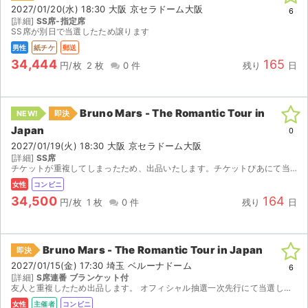
2027/01/20(水) 18:30 大阪 京セラドーム大阪
6
[詳細]
SS席-指定席
SS席が別日で当選したため譲ります
男性
紙チケ
郵送
34,444
165
円/枚
2 枚
0 件
残り
日
Bruno Mars - The Romantic Tour in
NEW!
即決
Japan
0
2027/01/19(火) 18:30 大阪 京セラドーム大阪
[詳細]
SS席
チケットが重複してしまったため、出品いたします。チケットぴあにて当選したチケットです。 【発券について】 2027年1月12日（火）10:00以降、セブンイレブンで発券するために必要な発...
女性
コンビニ
34,500
164
円/枚
1 枚
0 件
残り
日
Bruno Mars - The Romantic Tour in Japan
即決
2027/01/15(金) 17:30 埼玉 ベルーナドーム
6
[詳細]
S席連番 ブランケット付
友人と重複したため出品します。 オフィシャル抽選一次先行にて当選したチケットです。 【注意事項】 ご購入後の買主様都合によるキャンセル・変更は承れません。あらかじめご了承ください。 チケット代...
女性
主催者
コンビニ