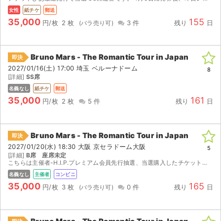
女性
紙チケ
郵送
35,000
155
円/枚
2 枚
3 件
残り
日
Bruno Mars - The Romantic Tour in Japan
即決
2027/01/16(土) 17:00 埼玉 ベルーナドーム
8
[詳細]
SS席
名義なし
紙チケ
郵送
35,000
161
円/枚
2 枚
5 件
残り
日
Bruno Mars - The Romantic Tour in Japan
即決
2027/01/20(水) 18:30 大阪 京セラドーム大阪
5
[詳細]
B席 座席未定
こちらは主催者-H.I.P.プレミアム会員先行抽選、当選購入したチケットになります。別日の参加となりましたので、出品をさせていただきます。 ご購入の場合にはこちらのチケットはチケットぴあ扱いに...
名義なし
主催者
コンビニ
35,000
165
円/枚
3 枚
0 件
残り
日