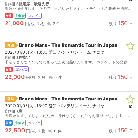
[詳細]
S指定席 最速先行
複数公演当選しましたので、出品いたします。 ・チケットの発券 発券開始後、13桁の発券番号をお伝えしますので、ご自身の最寄りのコンビニ（セブン-イレブンイレブン）にて発券をお願いします。 ・...
女性
主催者
コンビニ
21,000
150
円/枚
1 枚
2 件
残り
日
Bruno Mars - The Romantic Tour in Japan
即決
2027/01/05(火) 18:00 愛知 バンテリンドーム ナゴヤ
3
[詳細]
S席指定
予定が合わなくなってしまったため出品いたします。 本チケットの発券開始日は2026年12月28日です。 発券可能期間になりましたら、13ケタの発券番号をお伝えするので、ご自身で最寄りのセブンイレ...
女性
コンビニ
22,000
150
円/枚
2 枚
0 件
残り
日
Bruno Mars - The Romantic Tour in Japan
即決
2027/01/05(火) 18:00 愛知 バンテリンドーム ナゴヤ
10
[詳細]
s席
サイト情報
当選が重複してしまったため、行けなくなった分をお譲りいたします。 発券開始後、発券番号をお知らせいたしますので、ご自身で発券をお願いいたします。 （2026/12/28〜発券開始） 【注意...
男性
主催者
コンビニ
チケットジャム運営会社
22,500
150
円/枚
1 枚
0 件
残り
日