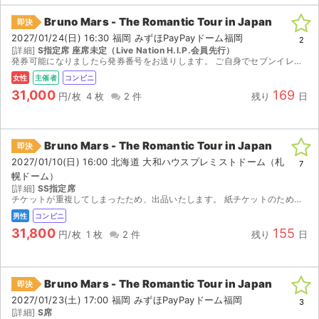
Bruno Mars - The Romantic Tour in Japan
即決
2027/01/24(日) 16:30 福岡 みずほPayPayドーム福岡
2
[詳細]
S指定席 座席未定（Live Nation H.I.P.会員先行）
発券可能になりましたら発券番号をお送りします。 ご自身でセブンイレブンで発券をお願いいたします。 【発券開始日時】 2027/1/16（水）10:00～ ・発券手数料はお客様負担となります。...
女性
主催者
コンビニ
31,000
169
円/枚
4 枚
2 件
残り
日
Bruno Mars - The Romantic Tour in Japan
即決
2027/01/10(日) 16:00 北海道 大和ハウスプレミストドーム（札
7
幌ドーム）
[詳細]
SS指定席
チケットが重複してしまったため、出品いたします。 紙チケットのため、2027/1/3(日) に発券番号が分かり次第お伝えします。ご自身でセブンイレブンにて発券をお願いいたします。 迅...
男性
コンビニ
31,800
155
円/枚
1 枚
2 件
残り
日
Bruno Mars - The Romantic Tour in Japan
即決
2027/01/23(土) 17:00 福岡 みずほPayPayドーム福岡
3
[詳細]
S席