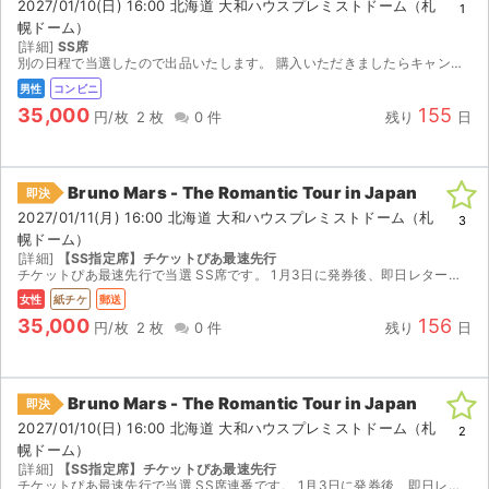
2027/01/10(日) 16:00 北海道 大和ハウスプレミストドーム（札
1
幌ドーム）
[詳細]
SS席
別の日程で当選したので出品いたします。 購入いただきましたらキャンセルはできかねますのでよろしくお願いいたします。 発券は2027年1/3の10:00〜になります。 ※コンビニ店頭で発券手...
男性
コンビニ
35,000
155
円/枚
2 枚
0 件
残り
日
Bruno Mars - The Romantic Tour in Japan
即決
2027/01/11(月) 16:00 北海道 大和ハウスプレミストドーム（札
3
幌ドーム）
[詳細]
【SS指定席】チケットぴあ最速先行
チケットぴあ最速先行で当選 SS席です。 1月3日に発券後、即日レターパックで発送いたします。 座席位置は発券するまで不明なので座席位置に関するクレーム等はご遠慮願います。 公演中止の場合全額...
女性
紙チケ
郵送
35,000
156
円/枚
2 枚
0 件
残り
日
Bruno Mars - The Romantic Tour in Japan
即決
2027/01/10(日) 16:00 北海道 大和ハウスプレミストドーム（札
2
幌ドーム）
[詳細]
【SS指定席】チケットぴあ最速先行
チケットぴあ最速先行で当選 SS席連番です。 1月3日に発券後、即日レターパックで発送いたします。 座席位置は発券するまで不明なので座席位置に関するクレーム等はご遠慮願います。 公演中止の場合...