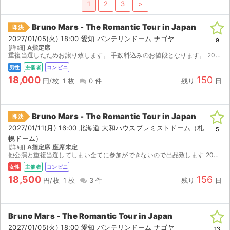
1
2
3
>
ライブ・コンサート（海外）
Bruno Mars - The Romantic Tour in Japan
即決
2027/01/05(火) 18:00 愛知 バンテリンドーム ナゴヤ
イベント
9
[詳細]
A指定席
重複当選したためお譲り致します。 手数料込みのお値段となります。 2026.12.28の発券開始後に発券番号をお知らせいたしますので、ご自身でセブンイレブンにて発券をお願い致します。 ...
スポーツ
男性
主催者
コンビニ
18,000
150
円/枚
1 枚
0 件
残り
日
演劇・ミュージカル
ご利用ガイド
Bruno Mars - The Romantic Tour in Japan
即決
2027/01/11(月) 16:00 北海道 大和ハウスプレミストドーム（札
5
ご利用ガイド
幌ドーム）
[詳細]
A指定席 座席未定
他公演と重複当選してしまい全てに参加ができないので出品致します 2027/1/3(日) 10:00～に発券発券番号が分かり次第お伝え致しますのでご自身でセブン-イレブンにて発券をお願い致します。
手数料・お支払い方法
女性
主催者
コンビニ
18,500
156
AIに質問する
円/枚
1 枚
3 件
残り
日
よくある質問
Bruno Mars - The Romantic Tour in Japan
お知らせ
2027/01/05(火) 18:00 愛知 バンテリンドーム ナゴヤ
13