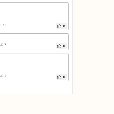
ND.7
0
ND.7
0
ND.4
0