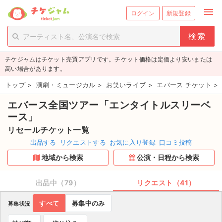
menu
ログイン
新規登録
person_add
exit_to_app
新規会員登録
ログイン
チケジャムはチケット売買アプリです。チケット価格は定価より安いまたは
チケットを探す
高い場合があります。
新着チケット
トップ
>
演劇・ミュージカル
>
お笑いライブ
>
エバース チケット
>
エバース全国ツアー「エンタイトルスリーベ
値下げしたチケット
ース」
都道府県からチケットを探す
リセールチケット一覧
出品する
リクエストする
お気に入り登録
口コミ投稿
もうすぐ開催のチケット
地域から検索
公演・日程から検索
チケットのリクエスト一覧
出品中（79）
リクエスト（41）
取扱チケット
すべて
募集中のみ
募集状況
ライブ・コンサート（国内）