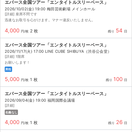
チケットジャム利用規約
エバース全国ツアー「エンタイトルスリーベース」
2026/10/02(金) 19:00 梅田芸術劇場 メインホール
プライバシーポリシー
[詳細] 座席不問です
迅速なお取引を心がけます。マナー違反いたしません。
特定商取引法に基づく表記
4,000
54
2 枚
円/枚
残り
日
公演登録依頼
エバース全国ツアー「エンタイトルスリーベース」
2026/11/17(火) 17:00 LINE CUBE SHIBUYA（渋谷公会堂）
不正転売禁止法について
[詳細] 1階席
お願いします！
チケットジャムの取り組み
男性
音楽情報
5,000
100
1 枚
円/枚
残り
日
エバース全国ツアー「エンタイトルスリーベース」
2026/09/04(金) 19:00 福岡国際会議場
[詳細]
名義なし
4,000
26
1 枚
円/枚
残り
日