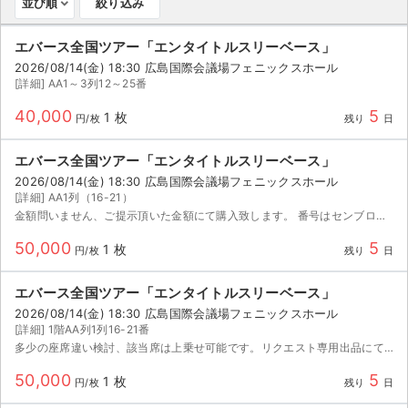
並び順
絞り込み
ライブ・コンサート（海外）
エバース全国ツアー「エンタイトルスリーベース」
2026/08/14(金) 18:30 広島国際会議場フェニックスホール
イベント
[詳細] AA1～3列12～25番
スポーツ
40,000
5
1 枚
円/枚
残り
日
演劇・ミュージカル
エバース全国ツアー「エンタイトルスリーベース」
2026/08/14(金) 18:30 広島国際会議場フェニックスホール
[詳細] AA1列（16-21）
ご利用ガイド
金額問いません、ご提示頂いた金額にて購入致します。 番号はセンブロ内であれば検討しますのでご連絡ください。
ご利用ガイド
50,000
5
1 枚
円/枚
残り
日
手数料・お支払い方法
エバース全国ツアー「エンタイトルスリーベース」
2026/08/14(金) 18:30 広島国際会議場フェニックスホール
AIに質問する
[詳細] 1階AA列1列16-21番
多少の座席違い検討、該当席は上乗せ可能です。リクエスト専用出品にてご連絡お待ちしております。
よくある質問
50,000
5
1 枚
円/枚
残り
日
お知らせ