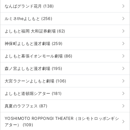
keyboard_arrow_right
なんばグランド花月 (138)
keyboard_arrow_right
ルミネtheよしもと (256)
keyboard_arrow_right
よしもと福岡 大和証券劇場 (62)
keyboard_arrow_right
神保町よしもと漫才劇場 (259)
keyboard_arrow_right
よしもと幕張イオンモール劇場 (86)
keyboard_arrow_right
森ノ宮よしもと漫才劇場 (195)
keyboard_arrow_right
大宮ラクーンよしもと劇場 (106)
keyboard_arrow_right
よしもと道頓堀シアター (181)
keyboard_arrow_right
真夏のラフフェス (87)
YOSHIMOTO ROPPONGI THEATER（ヨシモトロッポンギシ
keyboard_arrow_right
アター） (109)