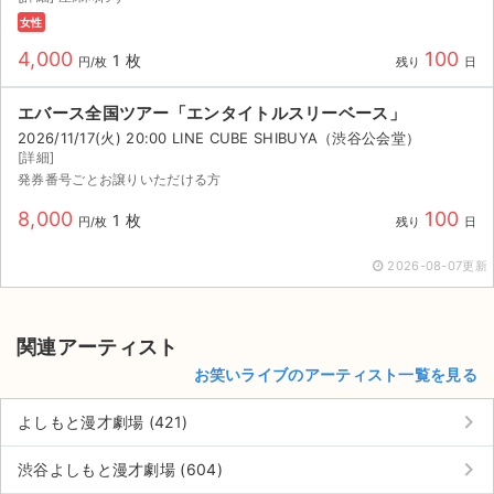
女性
4,000
100
1 枚
円/枚
残り
日
エバース全国ツアー「エンタイトルスリーベース」
2026/11/17(火) 20:00 LINE CUBE SHIBUYA（渋谷公会堂）
[詳細]
発券番号ごとお譲りいただける方
8,000
100
1 枚
円/枚
残り
日
2026-08-07更新
関連アーティスト
お笑いライブのアーティスト一覧を見る
keyboard_arrow_right
よしもと漫才劇場 (421)
keyboard_arrow_right
渋谷よしもと漫才劇場 (604)