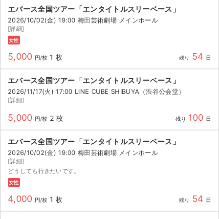
エバース全国ツアー「エンタイトルスリーベース」
2026/10/02(金) 19:00 梅田芸術劇場 メインホール
[詳細]
女性
5,000
54
1 枚
円/枚
残り
日
エバース全国ツアー「エンタイトルスリーベース」
2026/11/17(火) 17:00 LINE CUBE SHIBUYA（渋谷公会堂）
[詳細]
5,000
100
2 枚
円/枚
残り
日
エバース全国ツアー「エンタイトルスリーベース」
2026/10/02(金) 19:00 梅田芸術劇場 メインホール
[詳細]
どうしても行きたいです。
サイト情報
女性
4,000
54
1 枚
チケットジャム運営会社
円/枚
残り
日