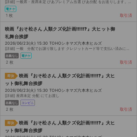
[詳細] 一般席・座席未定 ぴあプレミアム当選 ぴあ分配 をお送りします。 入場者本人名義のぴあ...
電チケ
1 枚
取引済
映画『おそ松さん 人類クズ化計画!!!!!?』大ヒット御
礼舞台挨拶
2026/06/23(火) 15:30 TOHOシネマズ六本木ヒルズ
[詳細] 一般 分配でお譲り致します クレジットカード等で支払い済みにて落札申請してくだされば、 分以内...
名義なし
電チケ
2 枚
取引済
映画『おそ松さん 人類クズ化計画!!!!!?』大ヒ
即決
ット御礼舞台挨拶
2026/06/23(火) 15:30 TOHOシネマズ六本木ヒルズ
[詳細] 座席未定 分配 にてお渡し
名義なし
コンビニ
2 枚
取引済
映画『おそ松さん 人類クズ化計画!!!!!?』大ヒ
即決
ット御礼舞台挨拶