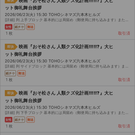
映画『おそ松さん 人類クズ化計画!!!!!?』大ヒ
即決
チケットジャム利用規約
ット御礼舞台挨拶
プライバシーポリシー
2026/06/23(火) 15:30 TOHOシネマズ六本木ヒルズ
[詳細] 列 上手ブロック 基本的には局留め（郵便局に持ち込みます）または 日午後または当日に都内手...
特定商取引法に基づく表記
女性
紙チケ
郵送
1 枚
取引済
公演登録依頼
映画『おそ松さん 人類クズ化計画!!!!!?』大ヒ
即決
不正転売禁止法について
ット御礼舞台挨拶
2026/06/23(火) 15:30 TOHOシネマズ六本木ヒルズ
チケットジャムの取り組み
[詳細] 列 サイドブロック 基本的には局留め（郵便局に持ち込みます）または 日午後または当日に都内...
紙チケ
郵送
音楽情報
1 枚
取引済
映画『おそ松さん 人類クズ化計画!!!!!?』大ヒ
即決
ット御礼舞台挨拶
2026/06/23(火) 15:30 TOHOシネマズ六本木ヒルズ
[詳細] 列 下手ブロック 基本的には局留め（郵便局に持ち込みます）または 日午後または当日に都内手...
女性
紙チケ
郵送
1 枚
取引済