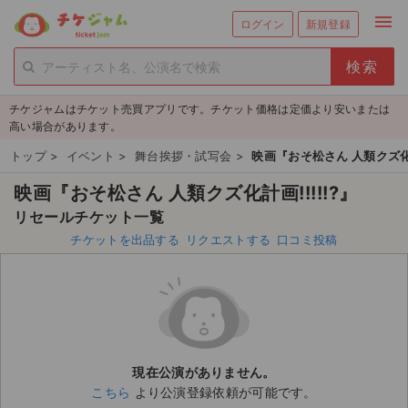
menu
ログイン
新規登録
person_add
exit_to_app
新規会員登録
ログイン
チケジャムはチケット売買アプリです。チケット価格は定価より安いまたは
チケットを探す
高い場合があります。
新着チケット
トップ
>
イベント
>
舞台挨拶・試写会
>
映画『おそ松さん 人類クズ化計画
映画『おそ松さん 人類クズ化計画!!!!!?』
値下げしたチケット
リセールチケット一覧
都道府県からチケットを探す
チケットを出品する
リクエストする
口コミ投稿
もうすぐ開催のチケット
チケットのリクエスト一覧
取扱チケット
現在公演がありません。
こちら
より公演登録依頼が可能です。
ライブ・コンサート（国内）