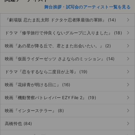
舞台挨拶・試写会のアーティスト一覧を見る
keyboard_arrow_right
『劇場版 忍たま乱太郎 ドクタケ忍者隊最強の軍師』 (14)
keyboard_arrow_right
ドラマ『修学旅行で仲良くないグループに入りました』 (18)
keyboard_arrow_right
映画『あの星が降る丘で、君とまた出会いたい。』 (2)
keyboard_arrow_right
映画『仮面ライダーゼッツ さよならのミッション』 (14)
keyboard_arrow_right
ドラマ『恋をするなら二度目が上等』 (19)
keyboard_arrow_right
映画『花緑青が明ける日に』 (16)
keyboard_arrow_right
映画『機動警察パトレイバー EZY File 2』 (19)
keyboard_arrow_right
映画『インターステラー』 (8)
keyboard_arrow_right
高橋怜也 (84)