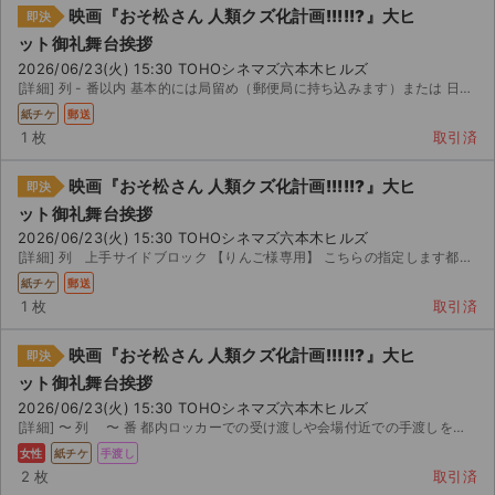
映画『おそ松さん 人類クズ化計画!!!!!?』大ヒ
即決
ット御礼舞台挨拶
2026/06/23(火) 15:30 TOHOシネマズ六本木ヒルズ
[詳細] 列 - 番以内 基本的には局留め（郵便局に持ち込みます）または 日午後または当日に都...
紙チケ
郵送
1 枚
取引済
映画『おそ松さん 人類クズ化計画!!!!!?』大ヒ
即決
ット御礼舞台挨拶
2026/06/23(火) 15:30 TOHOシネマズ六本木ヒルズ
[詳細] 列 上手サイドブロック 【りんご様専用】 こちらの指定します都内郵便局留めでのお渡しになり...
紙チケ
郵送
1 枚
取引済
映画『おそ松さん 人類クズ化計画!!!!!?』大ヒ
即決
ット御礼舞台挨拶
2026/06/23(火) 15:30 TOHOシネマズ六本木ヒルズ
[詳細] 〜 列 〜 番 都内ロッカーでの受け渡しや会場付近での手渡しを予定しております。 本...
女性
紙チケ
手渡し
2 枚
取引済