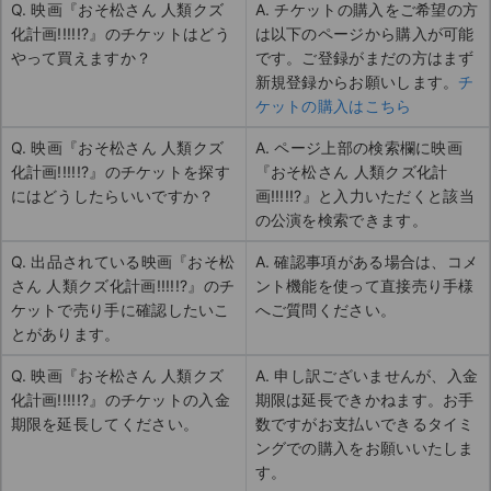
Q. 映画『おそ松さん 人類クズ
A. チケットの購入をご希望の方
化計画!!!!!?』のチケットはどう
は以下のページから購入が可能
やって買えますか？
です。ご登録がまだの方はまず
新規登録からお願いします。
チ
ケットの購入はこちら
Q. 映画『おそ松さん 人類クズ
A. ページ上部の検索欄に映画
化計画!!!!!?』のチケットを探す
『おそ松さん 人類クズ化計
にはどうしたらいいですか？
画!!!!!?』と入力いただくと該当
の公演を検索できます。
Q. 出品されている映画『おそ松
A. 確認事項がある場合は、コメ
さん 人類クズ化計画!!!!!?』のチ
ント機能を使って直接売り手様
ケットで売り手に確認したいこ
へご質問ください。
とがあります。
Q. 映画『おそ松さん 人類クズ
A. 申し訳ございませんが、入金
化計画!!!!!?』のチケットの入金
期限は延長できかねます。お手
期限を延長してください。
数ですがお支払いできるタイミ
ングでの購入をお願いいたしま
す。