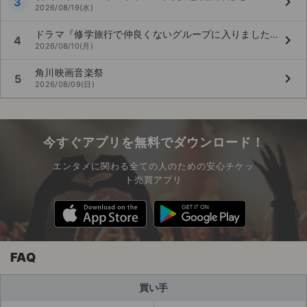
keyboard_arrow_right
3
2026/08/19(水)
ドラマ『修学旅行で仲良くないグループに入りました』〜夏休み同窓会〜
keyboard_arrow_right
4
2026/08/10(月)
角川映画音楽祭
keyboard_arrow_right
5
2026/08/09(日)
今すぐアプリを無料でダウンロード！
エンタメに関わる全ての人のための安心チケッ
ト売買アプリ
FAQ
買い手