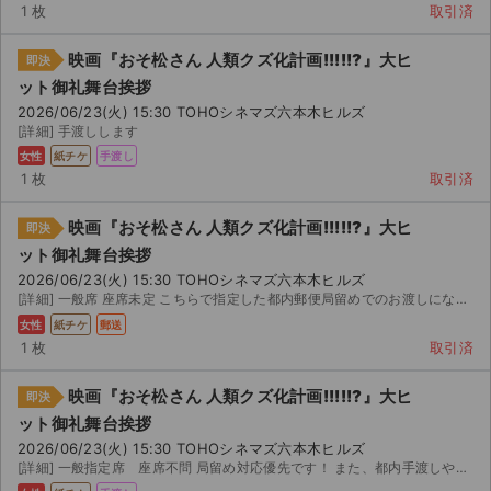
1 枚
取引済
映画『おそ松さん 人類クズ化計画!!!!!?』大ヒ
即決
ット御礼舞台挨拶
2026/06/23(火) 15:30 TOHOシネマズ六本木ヒルズ
[詳細] 手渡しします
女性
紙チケ
手渡し
1 枚
取引済
映画『おそ松さん 人類クズ化計画!!!!!?』大ヒ
即決
ット御礼舞台挨拶
2026/06/23(火) 15:30 TOHOシネマズ六本木ヒルズ
[詳細] 一般席 座席未定 こちらで指定した都内郵便局留めでのお渡しになります。 購入後、取引メッセージ...
女性
紙チケ
郵送
1 枚
取引済
映画『おそ松さん 人類クズ化計画!!!!!?』大ヒ
即決
ット御礼舞台挨拶
2026/06/23(火) 15:30 TOHOシネマズ六本木ヒルズ
[詳細] 一般指定席 座席不問 局留め対応優先です！ また、都内手渡しや都内コインロッカーも対応してます...