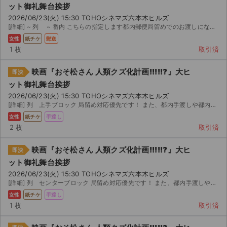
ット御礼舞台挨拶
2026/06/23(火) 15:30 TOHOシネマズ六本木ヒルズ
[詳細] ~ 列 ~ 番内 こちらの指定します都内郵便局留めでのお渡しになります。 直接郵便局に持...
女性
紙チケ
郵送
1 枚
取引済
映画『おそ松さん 人類クズ化計画!!!!!?』大ヒ
即決
ット御礼舞台挨拶
2026/06/23(火) 15:30 TOHOシネマズ六本木ヒルズ
[詳細] 列 上手ブロック 局留め対応優先です！ また、都内手渡しや都内コインロッカーも対応してます！...
女性
紙チケ
手渡し
2 枚
取引済
映画『おそ松さん 人類クズ化計画!!!!!?』大ヒ
即決
ット御礼舞台挨拶
2026/06/23(火) 15:30 TOHOシネマズ六本木ヒルズ
[詳細] 列 センターブロック 局留め対応優先です！ また、都内手渡しや都内コインロッカーも対応してま...
サイト情報
女性
紙チケ
手渡し
1 枚
取引済
チケットジャム運営会社