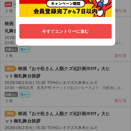
女性
電チケ
2 枚
取引済
映画『おそ松さん 人類クズ化計画!!!!!?』大ヒット御
礼舞台挨拶
今すぐエントリーに進む
2026/06/23(火) 15:30 TOHOシネマズ六本木ヒルズ
[詳細] 一般 分配でお譲り致します クレジットカード等で支払い済みにて落札申請してくだされば、 分以内...
名義なし
電チケ
2 枚
取引済
映画『おそ松さん 人類クズ化計画!!!!!?』大ヒ
即決
ット御礼舞台挨拶
2026/06/23(火) 15:30 TOHOシネマズ六本木ヒルズ
[詳細] 一般指定席 座席不明 チケットぴあのクロークより、分配致します。 月 日(日) : ...
名義なし
電チケ
2 枚
取引済
映画『おそ松さん 人類クズ化計画!!!!!?』大ヒ
即決
ット御礼舞台挨拶
2026/06/23(火) 15:30 TOHOシネマズ六本木ヒルズ