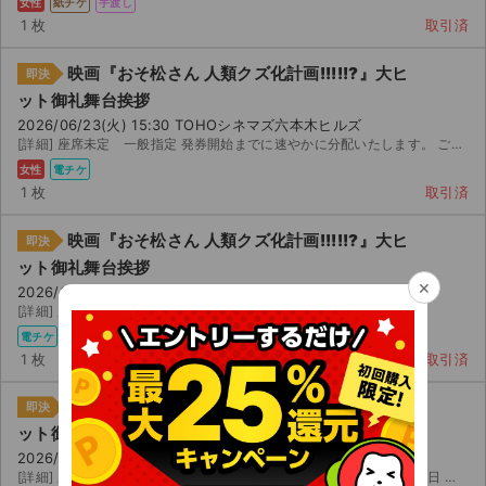
女性
紙チケ
手渡し
1 枚
取引済
映画『おそ松さん 人類クズ化計画!!!!!?』大ヒ
即決
ット御礼舞台挨拶
2026/06/23(火) 15:30 TOHOシネマズ六本木ヒルズ
[詳細] 座席未定 一般指定 発券開始までに速やかに分配いたします。 ご自身で発券をお願いいたします。 ...
女性
電チケ
1 枚
取引済
映画『おそ松さん 人類クズ化計画!!!!!?』大ヒ
即決
ット御礼舞台挨拶
×
2026/06/23(火) 15:30 TOHOシネマズ六本木ヒルズ
[詳細] 座席未定 一般 日 : 頃分配予定
電チケ
1 枚
取引済
映画『おそ松さん 人類クズ化計画!!!!!?』大ヒ
即決
ット御礼舞台挨拶
2026/06/23(火) 15:30 TOHOシネマズ六本木ヒルズ
[詳細] 座席未定 座種一般 即日チケットぴあへ分配いたします。 月 日 時以降に発券をお願いいた...