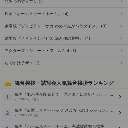
keyboard_arrow_right
ひみつのアイプリ (7)
keyboard_arrow_right
映画『ホームスイートホーム』 (4)
keyboard_arrow_right
劇場版『ゾンビランドサガ ゆめぎんがパラダイス』 (3)
keyboard_arrow_right
劇場版『メイドインアビス 深き魂の黎明』 (4)
keyboard_arrow_right
アクターズ・ショート・フィルム４ (1)
keyboard_arrow_right
おでかけ子ザメ (1)
舞台挨拶・試写会人気舞台挨拶ランキング
映画『あの星が降る丘で、君とまた出会いたい。』 公開記念舞台挨拶
keyboard_arrow_right
1
2026/08/09(日)
映画『仮面ライダーゼッツ さよならのミッション』 映画大ヒット記念！ 「仮面ライダーゼッツ」＆「仮面ライダーマイス」 バトンタッチイベント
keyboard_arrow_right
2
2026/08/11(火)
映画『ホームスイートホーム』完成披露舞台挨拶