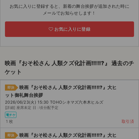
お気に入りに登録すると、新着の舞台挨拶が追加された時に
ライブ・コンサート（海外）
メールでお知らせします！
イベント
お気に入りに登録
スポーツ
演劇・ミュージカル
映画『おそ松さん 人類クズ化計画!!!!!?』 過去のチ
ご利用ガイド
ケット
ご利用ガイド
映画『おそ松さん 人類クズ化計画!!!!!?』大ヒ
即決
ット御礼舞台挨拶
手数料・お支払い方法
2026/06/23(火) 15:30 TOHOシネマズ六本木ヒルズ
[詳細] 座席未定 日 : 頃分配予定
AIに質問する
電チケ
1 枚
取引済
よくある質問
映画『おそ松さん 人類クズ化計画!!!!!?』大ヒ
お知らせ
即決