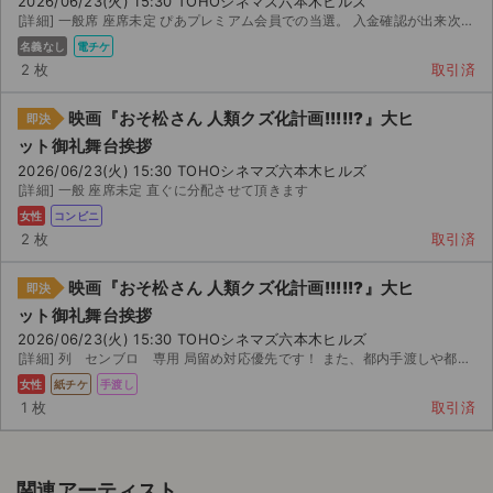
2026/06/23(火) 15:30 TOHOシネマズ六本木ヒルズ
[詳細] 一般席 座席未定 ぴあプレミアム会員での当選。 入金確認が出来次第、チケットぴあにて分配させて...
名義なし
電チケ
2 枚
取引済
映画『おそ松さん 人類クズ化計画!!!!!?』大ヒ
即決
ット御礼舞台挨拶
2026/06/23(火) 15:30 TOHOシネマズ六本木ヒルズ
[詳細] 一般 座席未定 直ぐに分配させて頂きます
女性
コンビニ
2 枚
取引済
映画『おそ松さん 人類クズ化計画!!!!!?』大ヒ
即決
ット御礼舞台挨拶
2026/06/23(火) 15:30 TOHOシネマズ六本木ヒルズ
[詳細] 列 センブロ 専用 局留め対応優先です！ また、都内手渡しや都内コインロッカーも対応してます...
女性
紙チケ
手渡し
1 枚
取引済
関連アーティスト