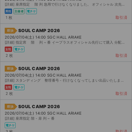
[詳細] 座席指定 階 列 急用で行けなくなりました。 オフィシャル 次先行で購入しました。 イープラ...
男性
主催者
電チケ
1 枚
取引済
SOUL CAMP 2026
即決
2026/07/04(土) 14:00 SGC HALL ARIAKE
[詳細] 指定席 階 列 ~ 番 イープラスオフィシャル先行にて購入 分配可、認証なし 本チ...
女性
電チケ
2 枚
取引済
SOUL CAMP 2026
即決
2026/07/04(土) 14:00 SGC HALL ARIAKE
[詳細] スタンディング 整理番号 - 行けなくなってしまい出品いたします。中学生以下は入場無...
女性
電チケ
2 枚
取引済
SOUL CAMP 2026
即決
2026/07/04(土) 14:00 SGC HALL ARIAKE
[詳細] 座席指定 階 - 扉 列 ~ 番
電チケ
3 枚
取引済