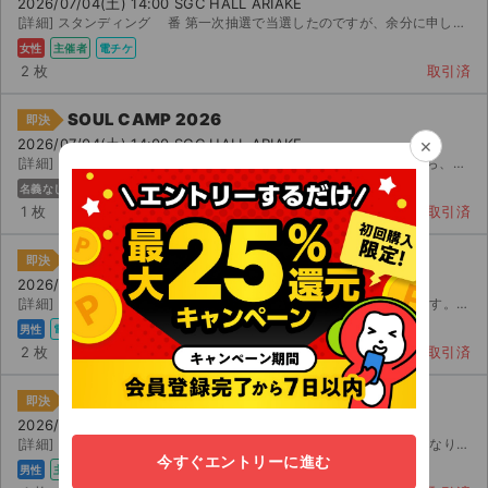
2026/07/04(土) 14:00 SGC HALL ARIAKE
[詳細] スタンディング 番 第一次抽選で当選したのですが、余分に申し込んでしまったため出品いたし...
女性
主催者
電チケ
2 枚
取引済
SOUL CAMP 2026
即決
×
2026/07/04(土) 14:00 SGC HALL ARIAKE
[詳細] スタンディング 番 子供を連れて行く予定でチケット取ったら、中学生以下無料でしたので、 ...
名義なし
主催者
電チケ
1 枚
取引済
SOUL CAMP 2026
即決
2026/07/04(土) 14:00 SGC HALL ARIAKE
[詳細] スタンディング ・ 番 急用で行けなくなったので、出品致します。 一次抽選販売で購入致...
男性
電チケ
2 枚
取引済
SOUL CAMP 2026
即決
2026/07/04(土) 14:00 SGC HALL ARIAKE
[詳細] スタンディング席 番台 整理番号 番台。スマチケでの分配になります。アプリをダウンロ...
今すぐエントリーに進む
男性
主催者
電チケ