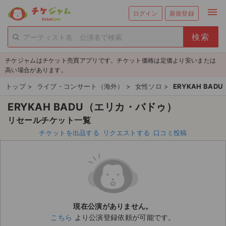
menu
ログイン
新規登録
person_add
exit_to_app
新規会員登録
ログイン
チケジャムはチケット売買アプリです。チケット価格は定価より安いまたは
チケットを探す
高い場合があります。
新着チケット
トップ
>
ライブ・コンサート（海外）
>
女性ソロ
>
ERYKAH BA
ERYKAH BADU（エリカ・バドゥ）
値下げしたチケット
リセールチケット一覧
都道府県からチケットを探す
チケットを出品する
リクエストする
口コミ投稿
もうすぐ開催のチケット
チケットのリクエスト一覧
取扱チケット
現在公演がありません。
こちら
より公演登録依頼が可能です。
ライブ・コンサート（国内）