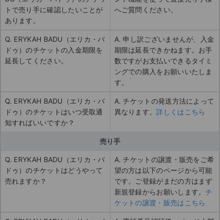
トで売り手に確認したいことが
へご質問ください。
あります。
Q. ERYKAH BADU（エリカ・バ
A. 申し訳ございませんが、入金
ドゥ）のチケットの入金期限を
期限は延長できかねます。お手
延長してください。
数ですがお支払いできるタイミ
ングでの購入をお願いいたしま
す。
Q. ERYKAH BADU（エリカ・バ
A. チケットの発送方法によって
ドゥ）のチケットはいつ受取通
異なります。
詳しくはこちら
知すればいいですか？
売り手
Q. ERYKAH BADU（エリカ・バ
A. チケットの譲渡・販売をご希
ドゥ）のチケットはどうやって
望の方は以下のページから可能
売れますか？
です。ご登録がまだの方はまず
新規登録からお願いします。
チ
ケットの譲渡・販売はこちら