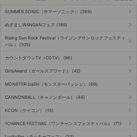
keyboard_arrow_right
SUMMER SONIC（サマーソニック） (399)
keyboard_arrow_right
めざましWANGANフェス (189)
Rising Sun Rock Festival（ライジングサンロックフェスティ
keyboard_arrow_right
バル） (105)
keyboard_arrow_right
カウントダウンTV（CDTV） (96)
keyboard_arrow_right
GirlsAward（ガールズアワード） (42)
keyboard_arrow_right
MONSTER baSH（モンスターバッシュ） (69)
keyboard_arrow_right
CANNONBALL（キャノンボール） (46)
keyboard_arrow_right
KCON（ケイコン） (15)
keyboard_arrow_right
1CHANCE FESTIVAL（ワンチャンスフェスティバル） (71)
keyboard_arrow_right
LuckyFes（ラッキーフェス） (33)