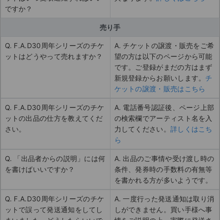
ですか？
売り手
Q. F.A.D30周年シリーズのチケ
A. チケットの譲渡・販売をご希
ットはどうやって売れますか？
望の方は以下のページから可能
です。ご登録がまだの方はまず
新規登録からお願いします。
チ
ケットの譲渡・販売はこちら
Q. F.A.D30周年シリーズのチケ
A. 電話番号認証後、ページ上部
ットの出品の仕方を教えてくだ
の検索欄でアーティスト名を入
さい。
力してください。
詳しくはこち
ら
Q. 「出品者からの説明」には何
A. 出品のご事情や受け渡し時の
を書けばいいですか？
条件、発券時の手数料の有無等
を書かれる方が多いようです。
Q. F.A.D30周年シリーズのチケ
A. 一度行った発送通知は取り消
ットで誤って発送通知をしてし
しができません。買い手様へ事