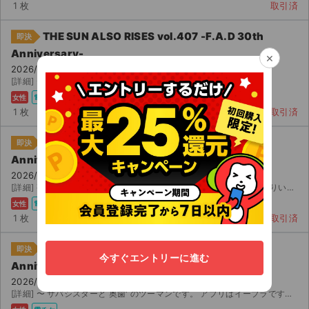
1 枚
取引済
THE SUN ALSO RISES vol.407 -F.A.D 30th
即決
Anniversary-
×
2026/07/23(木) 19:00 横浜F.A.D
[詳細] 〜 番台 行けなくなったため出品します
女性
電チケ
1 枚
取引済
THE SUN ALSO RISES vol.407 -F.A.D 30th
即決
Anniversary-
2026/07/23(木) 19:00 横浜F.A.D
[詳細] 整理番号 番 急遽仕事で行けなくなってしまったので一枚お譲りいたします (_ _) 定...
女性
電チケ
1 枚
取引済
THE SUN ALSO RISES vol.407 -F.A.D 30th
即決
今すぐエントリーに進む
Anniversary-
2026/07/23(木) 19:00 横浜F.A.D
[詳細] 〜 サバシスターと 奥歯' のツーマンです。 アプリはイープラです。 すごく行...