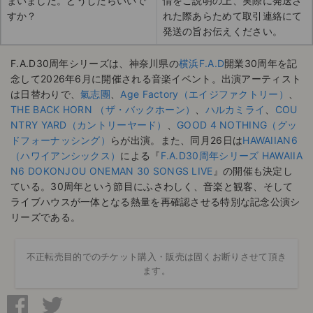
まいました。どうしたらいいで
情をご説明の上、実際に発送さ
すか？
れた際あらためて取引連絡にて
発送の旨お伝えください。
F.A.D30周年シリーズは、神奈川県の
横浜F.A.D
開業30周年を記
念して2026年6月に開催される音楽イベント。出演アーティスト
は日替わりで、
氣志團
、
Age Factory（エイジファクトリー）
、
THE BACK HORN （ザ・バックホーン）
、
ハルカミライ
、
COU
NTRY YARD（カントリーヤード）
、
GOOD 4 NOTHING（グッ
ドフォーナッシング）
らが出演。また、同月26日は
HAWAIIAN6
（ハワイアンシックス）
による『
F.A.D30周年シリーズ HAWAIIA
N6 DOKONJOU ONEMAN 30 SONGS LIVE
』の開催も決定し
ている。30周年という節目にふさわしく、音楽と観客、そして
ライブハウスが一体となる熱量を再確認させる特別な記念公演シ
リーズである。
不正転売目的でのチケット購入・販売は固くお断りさせて頂き
ます。