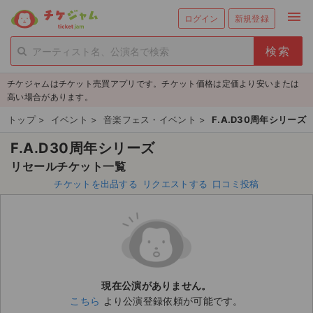
menu
ログイン
新規登録
person_add
exit_to_app
新規会員登録
ログイン
チケジャムはチケット売買アプリです。チケット価格は定価より安いまたは
チケットを探す
高い場合があります。
新着チケット
トップ
>
イベント
>
音楽フェス・イベント
>
F.A.D30周年シリーズ
F.A.D30周年シリーズ
値下げしたチケット
リセールチケット一覧
都道府県からチケットを探す
チケットを出品する
リクエストする
口コミ投稿
もうすぐ開催のチケット
チケットのリクエスト一覧
取扱チケット
現在公演がありません。
こちら
より公演登録依頼が可能です。
ライブ・コンサート（国内）