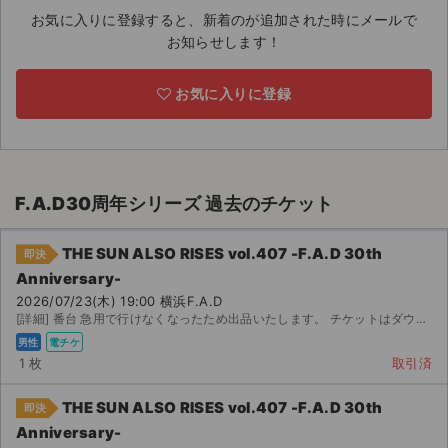
お気に入りに登録すると、新着のが追加された時にメールで
ライブ・コンサート（海外）
お知らせします！
イベント
お気に入りに登録
スポーツ
演劇・ミュージカル
F.A.D30周年シリーズ 過去のチケット
ご利用ガイド
THE SUN ALSO RISES vol.407 -F.A.D 30th
即決
ご利用ガイド
Anniversary-
2026/07/23(木) 19:00 横浜F.A.D
手数料・お支払い方法
[詳細] 番台 急用で行けなくなったため出品いたします。 チケットはダウンロード済みですので、落札...
男性
電チケ
AIに質問する
1 枚
取引済
よくある質問
THE SUN ALSO RISES vol.407 -F.A.D 30th
即決
Anniversary-
お知らせ