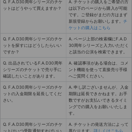
Q. F.A.D30周年シリーズのチケ
A. チケットの購入をご希望の方
ットはどうやって買えますか？
は以下のページから購入が可能
です。ご登録がまだの方はまず
新規登録からお願いします。
チ
ケットの購入はこちら
Q. F.A.D30周年シリーズのチケ
A. ページ上部の検索欄にF.A.D
ットを探すにはどうしたらいい
30周年シリーズと入力いただく
ですか？
と該当の公演を検索できます。
Q. 出品されているF.A.D30周年
A. 確認事項がある場合は、コメ
シリーズのチケットで売り手に
ント機能を使って直接売り手様
確認したいことがあります。
へご質問ください。
Q. F.A.D30周年シリーズのチケ
A. 申し訳ございませんが、入金
ットの入金期限を延長してくだ
期限は延長できかねます。お手
さい。
数ですがお支払いできるタイミ
ングでの購入をお願いいたしま
す。
Q. F.A.D30周年シリーズのチケ
A. チケットの発送方法によって
ットはいつ受取通知すればいい
異なります。
詳しくはこちら