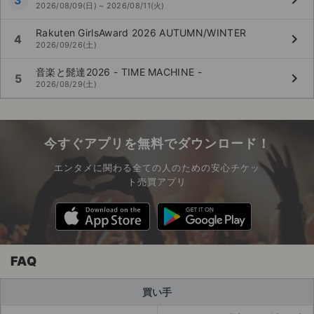
2026/08/09(日) ~ 2026/08/11(火)
Rakuten GirlsAward 2026 AUTUMN/WINTER
keyboard_arrow_right
4
2026/09/26(土)
音楽と髭達2026 - TIME MACHINE -
keyboard_arrow_right
5
2026/08/29(土)
今すぐアプリを無料でダウンロード！
エンタメに関わる全ての人のための安心チケッ
ト売買アプリ
FAQ
買い手