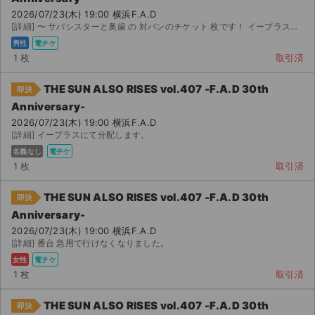
チケットジャム利用規約
2026/07/23(木) 19:00 横浜F.A.D
[詳細] 〜 サバシスターと奥歯 の 対バンのチケット 枚です！ イープラスにて分配します。 よ...
プライバシーポリシー
男性
電チケ
1 枚
取引済
特定商取引法に基づく表記
THE SUN ALSO RISES vol.407 -F.A.D 30th
即決
公演登録依頼
Anniversary-
2026/07/23(木) 19:00 横浜F.A.D
不正転売禁止法について
[詳細] イープラスにて分配します。
名義なし
電チケ
チケットジャムの取り組み
1 枚
取引済
音楽情報
THE SUN ALSO RISES vol.407 -F.A.D 30th
即決
Anniversary-
2026/07/23(木) 19:00 横浜F.A.D
[詳細] 番台 急用で行けなくなりました。
女性
電チケ
1 枚
取引済
THE SUN ALSO RISES vol.407 -F.A.D 30th
即決