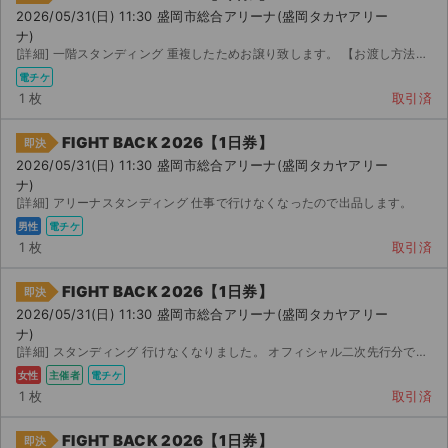
チケットジャム利用規約
2026/05/31(日) 11:30 盛岡市総合アリーナ(盛岡タカヤアリー
ナ)
プライバシーポリシー
[詳細] 一階スタンディング 重複したためお譲り致します。 【お渡し方法】 / の : 以降か...
電チケ
特定商取引法に基づく表記
1 枚
取引済
公演登録依頼
FIGHT BACK 2026【1日券】
即決
2026/05/31(日) 11:30 盛岡市総合アリーナ(盛岡タカヤアリー
不正転売禁止法について
ナ)
[詳細] アリーナスタンディング 仕事で行けなくなったので出品します。
チケットジャムの取り組み
男性
電チケ
1 枚
取引済
音楽情報
FIGHT BACK 2026【1日券】
即決
2026/05/31(日) 11:30 盛岡市総合アリーナ(盛岡タカヤアリー
ナ)
[詳細] スタンディング 行けなくなりました。 オフィシャル二次先行分です。 / (木) : ...
女性
主催者
電チケ
1 枚
取引済
FIGHT BACK 2026【1日券】
即決