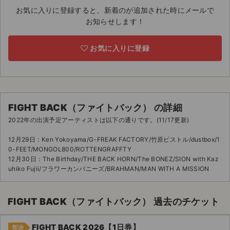
お気に入りに登録すると、新着のが追加された時にメールで
ライブ・コンサート（海外）
お知らせします！
イベント
お気に入りに登録
スポーツ
演劇・ミュージカル
FIGHT BACK（ファイトバック） の詳細
ご利用ガイド
2022年の出演予定アーティストは以下の通りです。(11/17更新)
ご利用ガイド
12月29日：Ken Yokoyama/G-FREAK FACTORY/竹原ピストル/dustbox/1
0-FEET/MONGOL800/ROTTENGRAFFTY
手数料・お支払い方法
12月30日：The Birthday/THE BACK HORN/The BONEZ/SION with Kaz
uhiko Fujii/フラワーカンパニーズ/BRAHMAN/MAN WITH A MISSION
AIに質問する
FIGHT BACK（ファイトバック） 過去のチケット
よくある質問
お知らせ
FIGHT BACK 2026【1日券】
即決