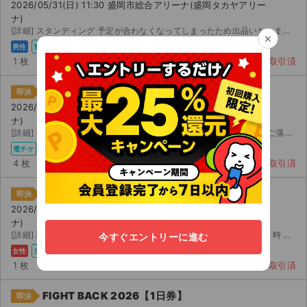
2026/05/31(日) 11:30 盛岡市総合アリーナ(盛岡タカヤアリー
ナ)
[詳細] スタンディング 予定が合わなくなってしまったため出品いたします。 先行で当選したチケットです。...
×
男性
電チケ
1 枚
取引済
FIGHT BACK 2026【1日券】
即決
2026/05/31(日) 11:30 盛岡市総合アリーナ(盛岡タカヤアリー
ナ)
[詳細] スタンディング一般 イープラスアプリにて分配いたします。 ご落札後にメールアドレスのご提示お願...
電チケ
4 枚
取引済
FIGHT BACK 2026【1日券】
即決
2026/05/31(日) 11:30 盛岡市総合アリーナ(盛岡タカヤアリー
ナ)
[詳細] 階アリーナスタンディング 重複したためお譲りします。 月 日 時 開始後に分配いたします。
今すぐエントリーに進む
女性
主催者
電チケ
1 枚
取引済
FIGHT BACK 2026【1日券】
即決