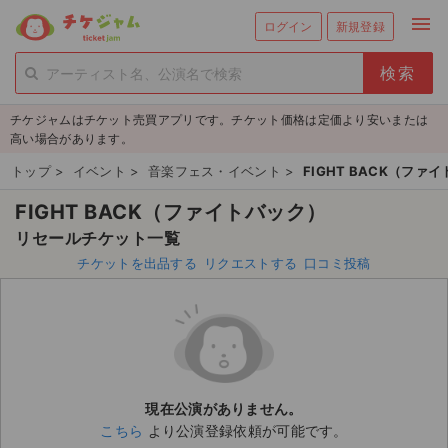
menu
ログイン
新規登録
person_add
exit_to_app
新規会員登録
ログイン
チケジャムはチケット売買アプリです。チケット価格は定価より安いまたは
チケットを探す
高い場合があります。
新着チケット
トップ
>
イベント
>
音楽フェス・イベント
>
FIGHT BACK（ファ
FIGHT BACK（ファイトバック）
値下げしたチケット
リセールチケット一覧
都道府県からチケットを探す
チケットを出品する
リクエストする
口コミ投稿
もうすぐ開催のチケット
チケットのリクエスト一覧
取扱チケット
現在公演がありません。
こちら
より公演登録依頼が可能です。
ライブ・コンサート（国内）