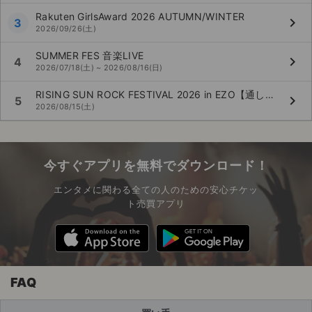
Rakuten GirlsAward 2026 AUTUMN/WINTER
keyboard_arrow_right
3
2026/09/26(土)
SUMMER FES 音楽LIVE
keyboard_arrow_right
4
2026/07/18(土) ~ 2026/08/16(日)
RISING SUN ROCK FESTIVAL 2026 in EZO【通し券】
keyboard_arrow_right
5
2026/08/15(土)
今すぐアプリを無料でダウンロード！
エンタメに関わる全ての人のための安心チケッ
ト売買アプリ
FAQ