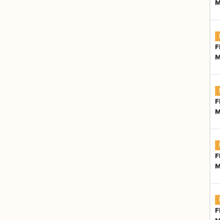
M
F
M
F
M
F
M
F