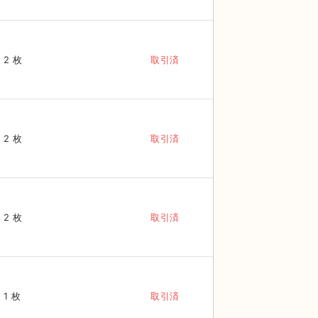
2 枚
取引済
2 枚
取引済
2 枚
取引済
1 枚
取引済