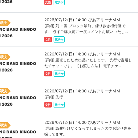
 2026
女性
電チケ
2026/07/12(日) 14:00 ぴあアリーナMM
即決
[詳細] 列 ~ 番 ブロック最前、練り歩き柵付近で
NC BAND KINGDO
す。 必ずご購入前に一度コメントお願いいたし...
 2026
女性
電チケ
2026/07/12(日) 14:00 ぴあアリーナMM
即決
[詳細] 重複したため出品いたします。 先行で当選し
NC BAND KINGDO
たチケットです。 【お渡し方法】 電子チケ...
 2026
女性
電チケ
2026/07/12(日) 14:00 ぴあアリーナMM
即決
[詳細] 先行
NC BAND KINGDO
 2026
女性
電チケ
2026/07/12(日) 14:00 ぴあアリーナMM
即決
[詳細] 急遽行けなくなってしまったのでお譲り先を
NC BAND KINGDO
探してます。