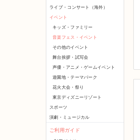
ライブ・コンサート（海外）
イベント
キッズ・ファミリー
音楽フェス・イベント
その他のイベント
舞台挨拶・試写会
声優・アニメ・ゲームイベント
遊園地・テーマパーク
花火大会・祭り
東京ディズニーリゾート
スポーツ
演劇・ミュージカル
ご利用ガイド