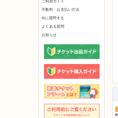
ご利用ガイド
手数料・お支払い方法
AIに質問する
よくある質問
お知らせ
F