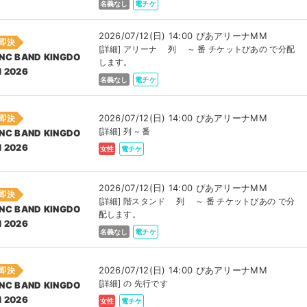
名義なし
電チケ
2026/07/12(日) 14:00 ぴあアリーナMM
即決
[詳細] アリーナ 列 ～ 番 チケットぴあの で分配
NC BAND KINGDO
します。
 2026
名義なし
電チケ
2026/07/12(日) 14:00 ぴあアリーナMM
即決
[詳細] 列 ~ 番
NC BAND KINGDO
 2026
女性
電チケ
2026/07/12(日) 14:00 ぴあアリーナMM
即決
[詳細] 階スタンド 列 ～ 番 チケットぴあの で分
NC BAND KINGDO
配します。
 2026
名義なし
電チケ
2026/07/12(日) 14:00 ぴあアリーナMM
即決
[詳細] の 先行です
NC BAND KINGDO
 2026
女性
電チケ