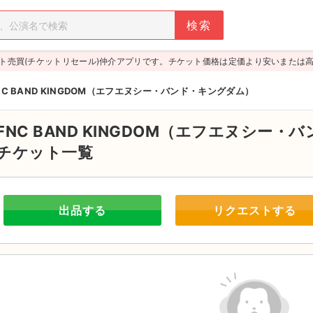
ト売買(チケットリセール)仲介アプリです。チケット価格は定価より安いまたは
NC BAND KINGDOM（エフエヌシー・バンド・キングダム）
FNC BAND KINGDOM（エフエヌシー
チケット一覧
出品する
リクエストする