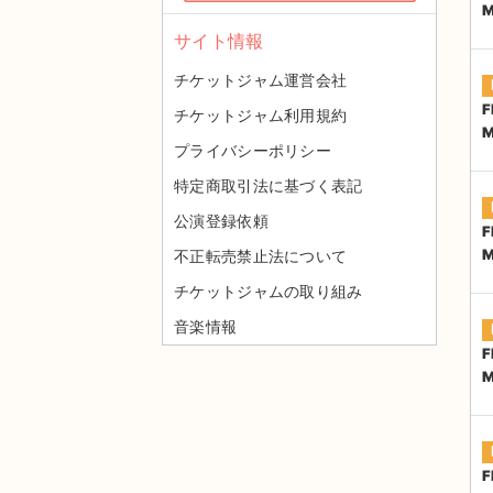
M
サイト情報
チケットジャム運営会社
F
チケットジャム利用規約
M
プライバシーポリシー
特定商取引法に基づく表記
公演登録依頼
F
M
不正転売禁止法について
チケットジャムの取り組み
音楽情報
F
M
F