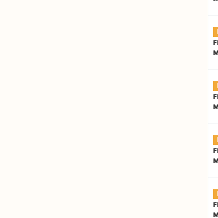
F
M
F
M
F
M
F
M