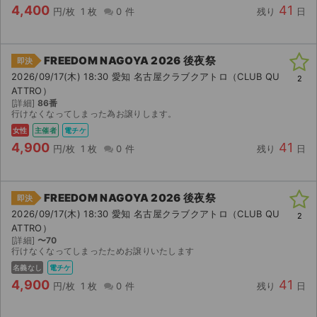
4,400
41
円/枚
1 枚
0 件
残り
日
FREEDOM NAGOYA 2026 後夜祭
即決
2026/09/17(木) 18:30 愛知 名古屋クラブクアトロ（CLUB QU
2
ATTRO）
[詳細]
86番
行けなくなってしまった為お譲りします。
女性
主催者
電チケ
4,900
41
円/枚
1 枚
0 件
残り
日
FREEDOM NAGOYA 2026 後夜祭
即決
2026/09/17(木) 18:30 愛知 名古屋クラブクアトロ（CLUB QU
2
ATTRO）
[詳細]
〜70
行けなくなってしまったためお譲りいたします
サイト情報
名義なし
電チケ
4,900
41
円/枚
1 枚
0 件
残り
日
チケットジャム運営会社