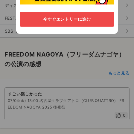
keyboard_arrow_right
ディズニー・オン・クラシック (66)
keyboard_arrow_right
FEST. INAZUMA（フェストイナズマ） (55)
今すぐエントリーに進む
keyboard_arrow_right
SBS INKIGAYO（人気歌謡） (55)
FREEDOM NAGOYA（フリーダムナゴヤ）
の公演の感想
もっと見る
すごい楽しかった
07/04(金) 18:00 名古屋クラブクアトロ（CLUB QUATTRO） FR
EEDOM NAGOYA 2025 後夜祭
0