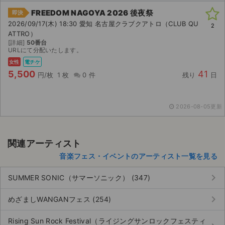
チケットジャム利用規約
FREEDOM NAGOYA 2026 後夜祭
即決
2026/09/17(木) 18:30 愛知 名古屋クラブクアトロ（CLUB QU
プライバシーポリシー
2
ATTRO）
[詳細]
50番台
特定商取引法に基づく表記
URLにて分配いたします。
女性
電チケ
公演登録依頼
5,500
41
円/枚
1 枚
0 件
残り
日
不正転売禁止法について
2026-08-05更新
チケットジャムの取り組み
音楽情報
関連アーティスト
音楽フェス・イベントのアーティスト一覧を見る
keyboard_arrow_right
SUMMER SONIC（サマーソニック） (347)
keyboard_arrow_right
めざましWANGANフェス (254)
Rising Sun Rock Festival（ライジングサンロックフェスティ