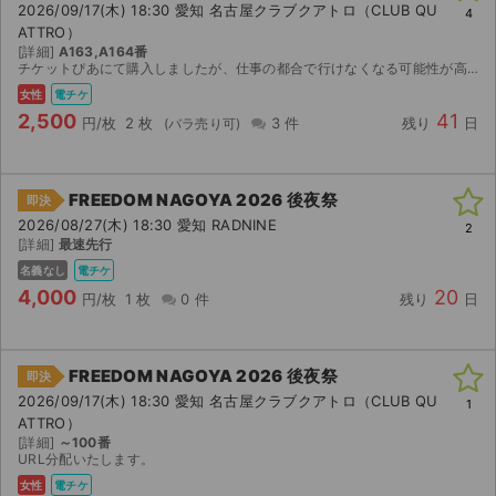
2026/09/17(木) 18:30 愛知 名古屋クラブクアトロ（CLUB QU
4
ATTRO）
ライブ・コンサート（海外）
[詳細]
A163,A164番
チケットぴあにて購入しましたが、仕事の都合で行けなくなる可能性が高いため出品させていただきます。 代金確認次第、メールアドレスなどご希望のものを使ってチケットを送ります。 宜しくお願いします。
イベント
女性
電チケ
2,500
41
円/枚
2 枚
3 件
残り
日
スポーツ
演劇・ミュージカル
FREEDOM NAGOYA 2026 後夜祭
即決
2026/08/27(木) 18:30 愛知 RADNINE
2
ご利用ガイド
[詳細]
最速先行
名義なし
電チケ
ご利用ガイド
4,000
20
円/枚
1 枚
0 件
残り
日
手数料・お支払い方法
FREEDOM NAGOYA 2026 後夜祭
即決
AIに質問する
2026/09/17(木) 18:30 愛知 名古屋クラブクアトロ（CLUB QU
1
ATTRO）
よくある質問
[詳細]
～100番
URL分配いたします。
お知らせ
女性
電チケ