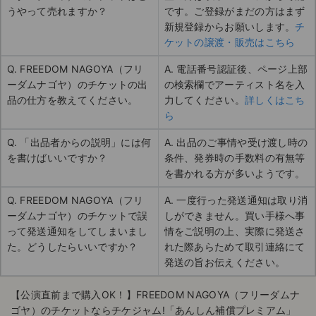
うやって売れますか？
です。ご登録がまだの方はまず
新規登録からお願いします。
チ
ケットの譲渡・販売はこちら
Q. FREEDOM NAGOYA（フリ
A. 電話番号認証後、ページ上部
ーダムナゴヤ）のチケットの出
の検索欄でアーティスト名を入
品の仕方を教えてください。
力してください。
詳しくはこち
ら
Q. 「出品者からの説明」には何
A. 出品のご事情や受け渡し時の
を書けばいいですか？
条件、発券時の手数料の有無等
を書かれる方が多いようです。
Q. FREEDOM NAGOYA（フリ
A. 一度行った発送通知は取り消
ーダムナゴヤ）のチケットで誤
しができません。買い手様へ事
って発送通知をしてしまいまし
情をご説明の上、実際に発送さ
た。どうしたらいいですか？
れた際あらためて取引連絡にて
発送の旨お伝えください。
【公演直前まで購入OK！】FREEDOM NAGOYA（フリーダムナ
ゴヤ）のチケットならチケジャム!「あんしん補償プレミアム」