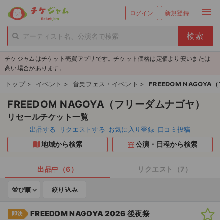
menu
ログイン
新規登録
person_add
exit_to_app
新規会員登録
ログイン
チケジャムはチケット売買アプリです。チケット価格は定価より安いまたは
チケットを探す
高い場合があります。
新着チケット
トップ
>
イベント
>
音楽フェス・イベント
>
FREEDOM NAGOY
FREEDOM NAGOYA（フリーダムナゴヤ）
値下げしたチケット
リセールチケット一覧
都道府県からチケットを探す
出品する
リクエストする
お気に入り登録
口コミ投稿
地域から検索
公演・日程から検索
もうすぐ開催のチケット
チケットのリクエスト一覧
出品中（6）
リクエスト（7）
並び順
絞り込み
取扱チケット
FREEDOM NAGOYA 2026 後夜祭
即決
ライブ・コンサート（国内）