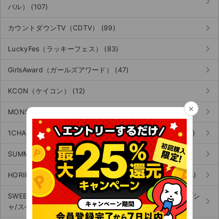
keyboard_arrow_right
バル） (107)
keyboard_arrow_right
カウントダウンTV（CDTV） (99)
keyboard_arrow_right
LuckyFes（ラッキーフェス） (83)
keyboard_arrow_right
GirlsAward（ガールズアワード） (47)
keyboard_arrow_right
KCON（ケイコン） (12)
×
keyboard_arrow_right
MONSTER baSH（モンスターバッシュ） (60)
keyboard_arrow_right
1CHANCE FESTIVAL（ワンチャンスフェスティバル） (70)
keyboard_arrow_right
SUMMER FES（サマーフェス／サマフェス） (50)
keyboard_arrow_right
HORIPRO Actors Live（ホリプロアクターズライブ） (124)
SWEET LOVE SHOWER（スイートラブシャワー/SLS/ラブシ
keyboard_arrow_right
ャ/スペシャ） (66)