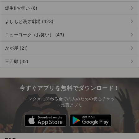
keyboard_arrow_right
爆生!!お笑い (6)
keyboard_arrow_right
よしもと漫才劇場 (423)
keyboard_arrow_right
ニューヨーク（お笑い） (43)
keyboard_arrow_right
かが屋 (21)
keyboard_arrow_right
三四郎 (32)
今すぐアプリを無料でダウンロード！
エンタメに関わる全ての人のための安心チケッ
ト売買アプリ