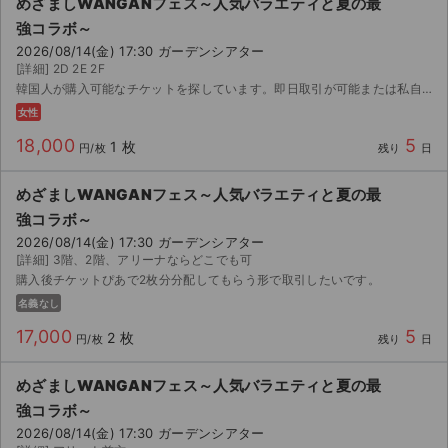
めざましWANGANフェス～人気バラエティと夏の最
強コラボ～
ライブ・コンサート（海外）
2026/08/14(金) 17:30 ガーデンシアター
[詳細] 2D 2E 2F
イベント
韓国人が購入可能なチケットを探しています。即日取引が可能または私自身で発券できるチケットを探しています。円滑なコミュニケーションに努めてまいります。ご検討いただけますと幸いです。
女性
スポーツ
18,000
5
1 枚
円/枚
残り
日
演劇・ミュージカル
めざましWANGANフェス～人気バラエティと夏の最
強コラボ～
ご利用ガイド
2026/08/14(金) 17:30 ガーデンシアター
[詳細] 3階、2階、アリーナならどこでも可
ご利用ガイド
購入後チケットぴあで2枚分分配してもらう形で取引したいです。
名義なし
手数料・お支払い方法
17,000
5
2 枚
円/枚
残り
日
AIに質問する
めざましWANGANフェス～人気バラエティと夏の最
よくある質問
強コラボ～
2026/08/14(金) 17:30 ガーデンシアター
お知らせ