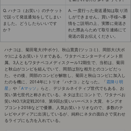
Q. ハナコ（お笑い）のチケット
A. 一度行った発送通知は取り消
で誤って発送通知をしてしまい
しができません。買い手様へ事
ました。どうしたらいいです
情をご説明の上、実際に発送さ
か？
れた際あらためて取引連絡にて
発送の旨お伝えください。
ハナコは、菊田竜大(中ボケ)、秋山寛貴(ツッコミ)、岡部大(大ボ
ケ)によるお笑いトリオである。ワタナベエンターテイメント所
属。3人ともワタナベコメディスクール12期生で、当初は、菊田
と秋山がコンビを組んでいて、岡部は別な相方とのコンビだっ
た。その後、岡部のコンビが解散し、菊田と秋山コンビに加入し
たのを機に、2014年にトリオ「ハナコ」となった。「
霜降り明
星
」や「
Aマッソ
」らと、デジタルネイティブ世代でもある、お
笑い第七世代と称されている。ネタは主にコントで、ワタナベお
笑いNO.1決定戦2018、第9回お笑いハーベスト大賞、キングオ
ブコント2018などで優勝。人気お笑いトリオなので、多数のテ
レビやメディアに出演しているが、純粋にネタの面白さで笑わせ
るライブにも力を入れている。