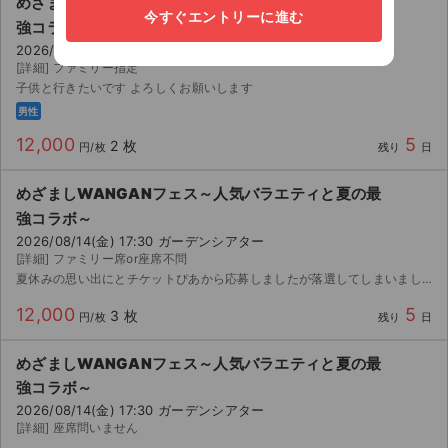
めざましWANGANフェス～人気バラエティと夏の最
今すぐエントリーに進む
強コラボ～
2026/08/14(金) 17:30 ガーデンシアター
[詳細] ファミリー指定
子供と行きたいです よろしくお願いします
男性
12,000
5
2 枚
円/枚
残り
日
めざましWANGANフェス～人気バラエティと夏の最
強コラボ～
2026/08/14(金) 17:30 ガーデンシアター
[詳細] ファミリー席or座席不問
夏休みの思い出にとチケットぴあから応募しましたが落選してしまいました。 一般発売も頑張りましたが取れませんでした… ファミリー席（大人1、子供2）もしくは席問いません。 宜しくお願い致します。
12,000
5
3 枚
円/枚
残り
日
めざましWANGANフェス～人気バラエティと夏の最
強コラボ～
2026/08/14(金) 17:30 ガーデンシアター
[詳細] 座席問いません