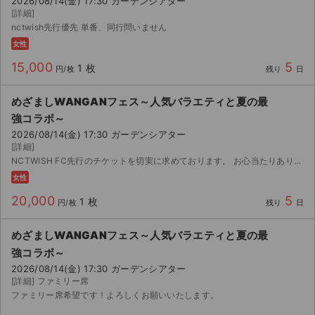
2026/08/14(金) 17:30 ガーデンシアター
[詳細]
nctwish先行優先 単番、同行問いません
女性
15,000
5
1 枚
円/枚
残り
日
めざましWANGANフェス～人気バラエティと夏の最
強コラボ～
2026/08/14(金) 17:30 ガーデンシアター
[詳細]
NCTWISH FC先行のチケットを切実に求めております。 お心当たりありましたらお声がけいただけますと幸いです。よろしくお願いいたします。
女性
20,000
5
1 枚
円/枚
残り
日
めざましWANGANフェス～人気バラエティと夏の最
強コラボ～
2026/08/14(金) 17:30 ガーデンシアター
[詳細] ファミリー席
ファミリー席希望です！よろしくお願いいたします。