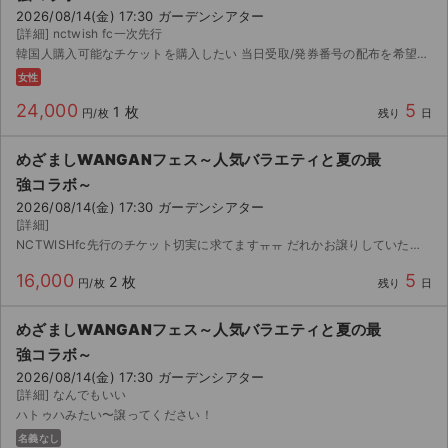
2026/08/14(金) 17:30 ガーデンシアター
[詳細] nctwish fc一次先行
韓国人購入可能なチケットを購入したい 当日受取/発券番号の配布を希望しますが、郵送取引も可能です:)
女性
24,000
5
1 枚
円/枚
残り
日
めざましWANGANフェス～人気バラエティと夏の最
強コラボ～
2026/08/14(金) 17:30 ガーデンシアター
[詳細]
NCTWISHfc先行のチケット切実に求てますㅠㅠ だれかお譲りしていただけませんか。お声がけください。
16,000
5
2 枚
円/枚
残り
日
めざましWANGANフェス～人気バラエティと夏の最
強コラボ～
2026/08/14(金) 17:30 ガーデンシアター
[詳細] なんでもいい
ハトゥハみたい〜譲ってください！
名義なし