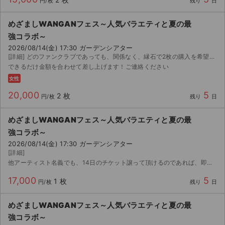
円/枚
残り
日
めざましWANGANフェス～人気バラエティと夏の最
強コラボ～
2026/08/14(金) 17:30 ガーデンシアター
[詳細] どのファンクラブであっても、関係なく、縁石で2枚の購入を希望いたします。現場でチケットをくださる方がいらっしゃいましたら、ご連絡ください。
できるだけ金額を合わせて差し上げます！ご連絡ください
女性
20,000
5
2 枚
円/枚
残り
日
めざましWANGANフェス～人気バラエティと夏の最
強コラボ～
2026/08/14(金) 17:30 ガーデンシアター
[詳細]
他アーティスト名義でも、14日のチケット譲って頂けるのであれば、即決致します。 宜しくお願いいたします。
17,000
5
1 枚
円/枚
残り
日
めざましWANGANフェス～人気バラエティと夏の最
強コラボ～