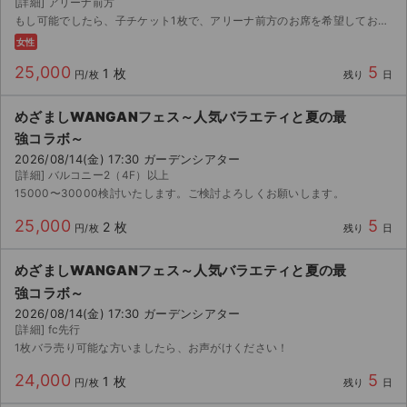
[詳細] アリーナ前方
もし可能でしたら、子チケット1枚で、アリーナ前方のお席を希望しております。
女性
25,000
5
1 枚
円/枚
残り
日
めざましWANGANフェス～人気バラエティと夏の最
強コラボ～
2026/08/14(金) 17:30 ガーデンシアター
[詳細] バルコニー2（4F）以上
15000〜30000検討いたします。ご検討よろしくお願いします。
25,000
5
2 枚
円/枚
残り
日
めざましWANGANフェス～人気バラエティと夏の最
強コラボ～
2026/08/14(金) 17:30 ガーデンシアター
[詳細] fc先行
サイト情報
1枚バラ売り可能な方いましたら、お声がけください！
チケットジャム運営会社
24,000
5
1 枚
円/枚
残り
日