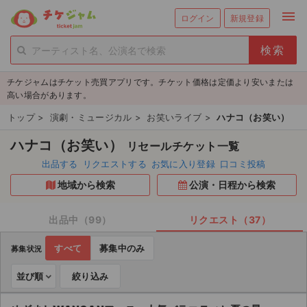
menu
ログイン
新規登録
person_add
exit_to_app
新規会員登録
ログイン
チケジャムはチケット売買アプリです。チケット価格は定価より安いまたは
チケットを探す
高い場合があります。
新着チケット
トップ
>
演劇・ミュージカル
>
お笑いライブ
>
ハナコ（お笑い）
ハナコ（お笑い）
リセールチケット一覧
値下げしたチケット
出品する
リクエストする
お気に入り登録
口コミ投稿
都道府県からチケットを探す
地域から検索
公演・日程から検索
もうすぐ開催のチケット
出品中（99）
リクエスト（37）
チケットのリクエスト一覧
すべて
募集中のみ
募集状況
取扱チケット
並び順
絞り込み
ライブ・コンサート（国内）