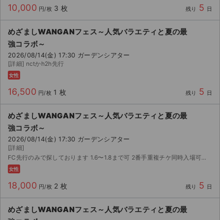
10,000
5
3 枚
円/枚
残り
日
めざましWANGANフェス～人気バラエティと夏の最
強コラボ～
2026/08/14(金) 17:30 ガーデンシアター
[詳細] nctかh2h先行
女性
16,500
5
1 枚
円/枚
残り
日
めざましWANGANフェス～人気バラエティと夏の最
強コラボ～
2026/08/14(金) 17:30 ガーデンシアター
[詳細]
FC先行のみで探しております 1.6〜1.8まで可 2番手重複チケ同時入場可の方のみ
女性
18,000
5
2 枚
円/枚
残り
日
めざましWANGANフェス～人気バラエティと夏の最