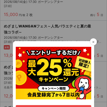
2026/08/14(金) 17:30 ガーデンシアター
[詳細]
15,000
5
2 枚
円/枚
残り
日
めざましWANGANフェス～人気バラエティと夏の最
強コラボ～
2026/08/14(金) 17:30 ガーデンシアター
×
[詳細] 天井席でも座席問いません。FC先行ではなく、チケットぴあ希望です。
女性
13,000
5
2 枚
円/枚
残り
日
めざましWANGANフェス～人気バラエティと夏の最
強コラボ～
2026/08/14(金) 17:30 ガーデンシアター
[詳細] WithU先行求
名義不問にしてますが身分確認あると心配です その辺詳しい方コメントください
12,000
5
2 枚
円/枚
残り
日