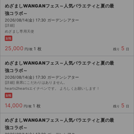
チケットジャム利用規約
めざましWANGANフェス～人気バラエティと夏の最
強コラボ～
プライバシーポリシー
2026/08/14(金) 17:30 ガーデンシアター
[詳細]
特定商取引法に基づく表記
めざまし専用天使
女性
公演登録依頼
25,000
5
1 枚
円/枚
残り
日
不正転売禁止法について
めざましWANGANフェス～人気バラエティと夏の最
チケットジャムの取り組み
強コラボ～
2026/08/14(金) 17:30 ガーデンシアター
音楽情報
[詳細] 座席にこだわりはありません。
hearts2heartsエイナペンです。 よろしくお願いします！
女性
14,000
5
1 枚
円/枚
残り
日
めざましWANGANフェス～人気バラエティと夏の最
強コラボ～