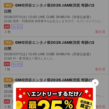
GMO渋谷エンタメ祭2026 JAME渋笑 奇跡の2
即決
日間
2026/07/11(土) 12:00 LINE CUBE SHIBUYA（渋谷公会堂）
[詳細] 階席 - 列通路側 発券番号をお伝えしますので、セブンイレブンにて発券ください。 最後列の通...
女性
コンビニ
2 枚
取引済
GMO渋谷エンタメ祭2026 JAME渋笑 奇跡の2
即決
日間
2026/07/11(土) 12:00 LINE CUBE SHIBUYA（渋谷公会堂）
[詳細] 列 - 番 間違えて購入しました。
女性
コンビニ
1 枚
取引済
GMO渋谷エンタメ祭2026 JAME渋笑 奇跡の2
即決
×
日間
2026/07/11(土) 12:00 LINE CUBE SHIBUYA（渋谷公会堂）
[詳細] 階席 予定が合わなくなってしまったため出品いたします。 チケットぴあで当選したチケットです。...
女性
電チケ
2 枚
取引済