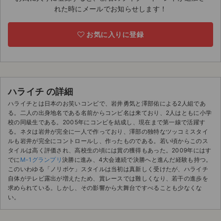
れた時にメールでお知らせします！
ライブ・コンサート（海外）
お気に入りに登録
イベント
スポーツ
演劇・ミュージカル
ハライチ の詳細
ハライチとは日本のお笑いコンビで、岩井勇気と澤部佑による2人組であ
ご利用ガイド
る。二人の出身地名である名前からコンビ名は来ており、2人はともに小学
校の同級生である。2005年にコンビを結成し、現在まで第一線で活躍す
ご利用ガイド
る。ネタは岩井が完全に一人で作っており、澤部の独特なツッコミスタイ
ルも岩井が完全にコントロールし、作ったものである。若い頃からこのス
タイルは高く評価され、高校生の頃には賞の獲得もあった。2009年にはす
手数料・お支払い方法
でに
M-1グランプリ
決勝に進み、4大会連続で決勝へと進んだ経験も持つ。
このいわゆる「ノリボケ」スタイルは当初は真新しく受けたが、ハライチ
AIに質問する
自体がテレビ露出が増えたため、賞レースでは難しくなり、若干の進歩を
求められている。しかし、その影響から大舞台ですべることも少なくな
よくある質問
い。
お知らせ