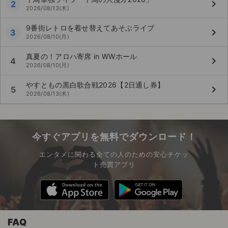
keyboard_arrow_right
2
2026/08/13(木)
9番街レトロを着せ替えてあそぶライブ
keyboard_arrow_right
3
2026/08/10(月)
真夏の！アロハ寄席 in WWホール
keyboard_arrow_right
4
2026/08/10(月)
やすともの黒白歌合戦2026【2日通し券】
keyboard_arrow_right
5
2026/08/13(木)
今すぐアプリを無料でダウンロード！
エンタメに関わる全ての人のための安心チケッ
ト売買アプリ
FAQ