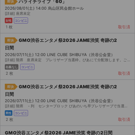
ハライチライブ「60」
チケットジャム利用規約
即決
2026/08/01(土) 14:00 烏山区民会館ホール
[詳細] 座席未定
プライバシーポリシー
女性
コンビニ
1 枚
取引済
特定商取引法に基づく表記
GMO渋谷エンタメ祭2026 JAME渋笑 奇跡の2
公演登録依頼
即決
日間
不正転売禁止法について
2026/07/11(土) 12:00 LINE CUBE SHIBUYA（渋谷公会堂）
[詳細] 階席 座席未定 プレリザーブ当選枠。ぴあにて分配致します。ご自身の名義になります。コンビニで...
チケットジャムの取り組み
名義なし
コンビニ
2 枚
取引済
音楽情報
GMO渋谷エンタメ祭2026 JAME渋笑 奇跡の2
即決
日間
2026/07/11(土) 12:00 LINE CUBE SHIBUYA（渋谷公会堂）
[詳細] 階席 - 列 センターブロック ぴあのいち早プレリザーブで当選しました。発券番号をお伝え...
男性
コンビニ
2 枚
取引済
GMO渋谷エンタメ祭2026 JAME渋笑 奇跡の2日間