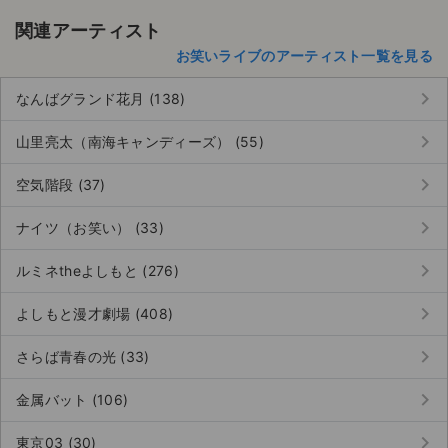
関連アーティスト
お笑いライブのアーティスト一覧を見る
keyboard_arrow_right
なんばグランド花月 (138)
keyboard_arrow_right
山里亮太（南海キャンディーズ） (55)
keyboard_arrow_right
空気階段 (37)
keyboard_arrow_right
ナイツ（お笑い） (33)
keyboard_arrow_right
ルミネtheよしもと (276)
keyboard_arrow_right
よしもと漫才劇場 (408)
keyboard_arrow_right
さらば青春の光 (33)
keyboard_arrow_right
金属バット (106)
keyboard_arrow_right
東京03 (30)