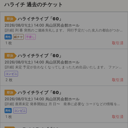
ハライチ 過去のチケット
ハライチライブ「60」
即決
2026/08/01(土) 14:00 烏山区民会館ホール
[詳細] 列 番 突然のご連絡失礼します。 同行予定だった友人の都合がつかなくなり、チケットが 枚...
男性
紙チケ
手渡し
1 枚
取引済
ハライチライブ「60」
即決
2026/08/01(土) 14:00 烏山区民会館ホール
[詳細] 未定 予定が合わなくなってしまったため出品いたします。 ファンクラブ先行で当選したチケットで...
コンビニ
2 枚
取引済
ハライチライブ「60」
即決
2026/08/01(土) 14:00 烏山区民会館ホール
サイト情報
[詳細] 座席未定 発券開始は 月 日〜 発券に必要な コードなどの情報をこちらでお知らせするのでご...
男性
コンビニ
1 枚
取引済
チケットジャム運営会社