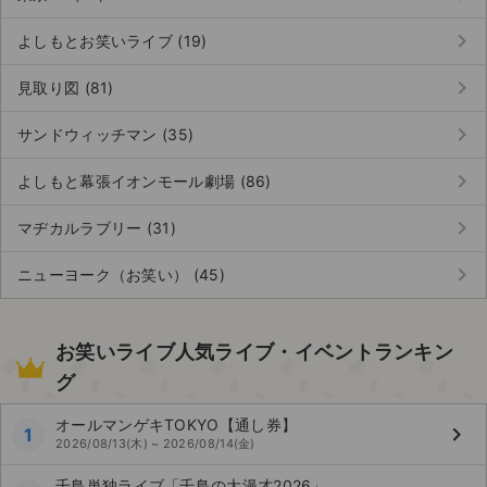
keyboard_arrow_right
よしもとお笑いライブ (19)
keyboard_arrow_right
見取り図 (81)
keyboard_arrow_right
サンドウィッチマン (35)
keyboard_arrow_right
よしもと幕張イオンモール劇場 (86)
keyboard_arrow_right
マヂカルラブリー (31)
keyboard_arrow_right
ニューヨーク（お笑い） (45)
お笑いライブ人気ライブ・イベントランキン
グ
オールマンゲキTOKYO【通し券】
keyboard_arrow_right
1
2026/08/13(木) ~ 2026/08/14(金)
千鳥単独ライブ「千鳥の大漫才2026」