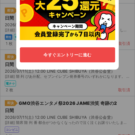
GMO渋谷エンタメ祭2026 JAME渋笑 奇跡の2
即決
日間
2026/07/11(土) 12:00 LINE CUBE SHIBUYA（渋谷公会堂）
[詳細] 階 列 〜 番 ぴあで購入しましたが、都合により余ってしまいました。 定価＋プレイガイ...
男性
電チケ
1 枚
取引済
今すぐエントリーに進む
GMO渋谷エンタメ祭2026 JAME渋笑 奇跡の2
即決
日間
2026/07/11(土) 12:00 LINE CUBE SHIBUYA（渋谷公会堂）
[詳細] 階 列 ぴあ分配、セブンイレブン発券番号のいずれかになります。 (購入後に希望受取方法をご連...
電チケ
2 枚
取引済
GMO渋谷エンタメ祭2026 JAME渋笑 奇跡の2
即決
日間
2026/07/11(土) 12:00 LINE CUBE SHIBUYA（渋谷公会堂）
[詳細] 階席 階 列 番 都合がつかなくなったので泣く泣くお譲りいたします。 購入していた...
コンビニ