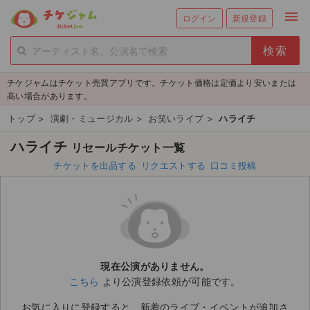
menu
ログイン
新規登録
person_add
exit_to_app
新規会員登録
ログイン
チケジャムはチケット売買アプリです。チケット価格は定価より安いまたは
チケットを探す
高い場合があります。
新着チケット
トップ
>
演劇・ミュージカル
>
お笑いライブ
>
ハライチ
ハライチ
リセールチケット一覧
値下げしたチケット
チケットを出品する
リクエストする
口コミ投稿
都道府県からチケットを探す
もうすぐ開催のチケット
チケットのリクエスト一覧
現在公演がありません。
取扱チケット
こちら
より公演登録依頼が可能です。
ライブ・コンサート（国内）
お気に入りに登録すると、新着のライブ・イベントが追加さ