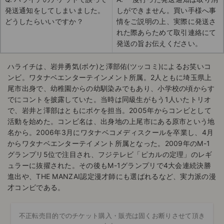
発送通知をしてしまいました。
しができません。買い手様へ事
どうしたらいいですか？
情をご説明の上、実際に発送さ
れた際あらためて取引連絡にて
発送の旨お伝えください。
ハライチは、岩井勇気(ボケ)と澤部佑(ツッコミ)によるお笑いコ
ンビ。ワタナベエンターテインメント所属。2人ともに埼玉県上
尾市出身で、幼稚園からの幼馴染みでもあり、小学校の頃からす
でにコントを披露していた。当時は同級生がもう1人いたトリオ
で、岩井と澤部はともにボケを担当。2005年からコンビとして
活動を始めた。コンビ名は、出身地の上尾市にある原市という地
名から。2006年3月にワタナベコメディスクールを卒業し、4月
からワタナベエンターテイメント所属となった。2009年のM-1
グランプリ5位で注目され、フジテレビ「ピカルの定理」のレギ
ュラーに抜擢された。その後もM-1グランプリで4大会連続決勝
進出や、THE MANZAI認定漫才師にも選ばれるなど、実力派の漫
才コンビである。
不正転売目的でのチケット購入・販売は固くお断りさせて頂き