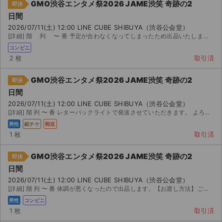
GMO渋谷エンタメ祭2026 JAME渋笑 奇跡の2
即決
日間
2026/07/11(土) 12:00 LINE CUBE SHIBUYA（渋谷公会堂）
[詳細] 階 列 〜 番 予定が合わなくなってしまったため出品いたします。 ［出演］中川家 ...
コンビニ
2 枚
取引済
GMO渋谷エンタメ祭2026 JAME渋笑 奇跡の2
即決
日間
2026/07/11(土) 12:00 LINE CUBE SHIBUYA（渋谷公会堂）
[詳細] 階 列 〜 番 レターパックライトで発送させていただきます。 よろしくお願いいたします。
男性
紙チケ
郵送
1 枚
取引済
GMO渋谷エンタメ祭2026 JAME渋笑 奇跡の2
即決
日間
2026/07/11(土) 12:00 LINE CUBE SHIBUYA（渋谷公会堂）
[詳細] 階 列 〜 番 体調が悪くなったので出品します。【お渡し方法】ご入金後、取引連絡にて発券...
男性
コンビニ
1 枚
取引済