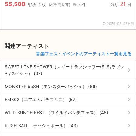
チケットジャム利用規約
55,500
21
円/枚
2 枚
4 件
残り
日
プライバシーポリシー
2026-08-07更新
特定商取引法に基づく表記
公演登録依頼
関連アーティスト
音楽フェス・イベントのアーティスト一覧を見る
不正転売禁止法について
SWEET LOVE SHOWER（スイートラブシャワー/SLS/ラブシ
チケットジャムの取り組み
keyboard_arrow_right
ャ/スペシャ） (67)
音楽情報
keyboard_arrow_right
MONSTER baSH（モンスターバッシュ） (66)
keyboard_arrow_right
FM802（エフエムハチマルニ） (57)
keyboard_arrow_right
WILD BUNCH FEST.（ワイルドバンチフェス） (46)
keyboard_arrow_right
RUSH BALL（ラッシュボール） (43)