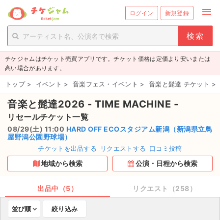
menu
ログイン
新規登録
person_add
exit_to_app
新規会員登録
ログイン
チケジャムはチケット売買アプリです。チケット価格は定価より安いまたは
チケットを探す
高い場合があります。
新着チケット
トップ
>
イベント
>
音楽フェス・イベント
>
音楽と髭達 チケット
>
音楽と髭達2026 - TIME MACHINE -
値下げしたチケット
リセールチケット一覧
都道府県からチケットを探す
08/29(土) 11:00
HARD OFF ECOスタジアム新潟（新潟県立鳥
屋野潟公園野球場）
もうすぐ開催のチケット
チケットを出品する
リクエストする
口コミ投稿
地域から検索
公演・日程から検索
チケットのリクエスト一覧
出品中（5）
リクエスト（258）
取扱チケット
並び順
絞り込み
ライブ・コンサート（国内）