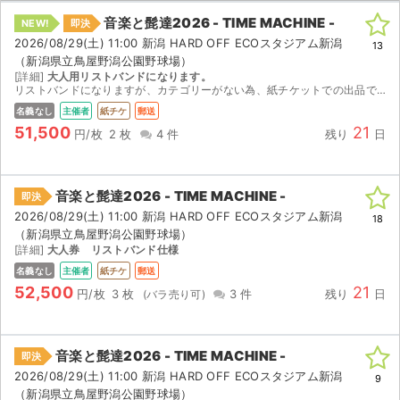
音楽と髭達2026 - TIME MACHINE -
NEW!
即決
ライブ・コンサート（海外）
2026/08/29(土) 11:00 新潟 HARD OFF ECOスタジアム新潟
13
（新潟県立鳥屋野潟公園野球場）
イベント
[詳細]
大人用リストバンドになります。
リストバンドになりますが、カテゴリーがない為、紙チケットでの出品です。ご理解いただきよろしくお願いします。手元にありますので即日発送可能です。
スポーツ
名義なし
主催者
紙チケ
郵送
51,500
21
円/枚
2 枚
4 件
残り
日
演劇・ミュージカル
ご利用ガイド
音楽と髭達2026 - TIME MACHINE -
即決
2026/08/29(土) 11:00 新潟 HARD OFF ECOスタジアム新潟
18
（新潟県立鳥屋野潟公園野球場）
ご利用ガイド
[詳細]
大人券 リストバンド仕様
名義なし
主催者
紙チケ
郵送
手数料・お支払い方法
52,500
21
円/枚
3 枚
3 件
残り
日
AIに質問する
よくある質問
音楽と髭達2026 - TIME MACHINE -
即決
2026/08/29(土) 11:00 新潟 HARD OFF ECOスタジアム新潟
9
お知らせ
（新潟県立鳥屋野潟公園野球場）