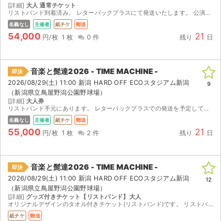
[詳細]
大人 通常チケット
リストバンド到着済み。 レターパックプラスにて発送いたします。 公演中止以外キャンセル不可(公演中止の場合、送料手数料を差し引き返金) ご不明な点がございましたらご購入前にコメントをお願いいた...
名義なし
主催者
紙チケ
郵送
54,000
21
円/枚
1 枚
0 件
残り
日
音楽と髭達2026 - TIME MACHINE -
即決
2026/08/29(土) 11:00 新潟 HARD OFF ECOスタジアム新潟
9
（新潟県立鳥屋野潟公園野球場）
[詳細]
大人券
リストバンド手元にあります。 レターパックプラスでの発送を予定しております。 公演が中止となった場合のみ、手数料を差し引いた金額を返金いたします。 取引確定後のキャンセルはお受けできません。 ...
名義なし
主催者
紙チケ
郵送
55,000
21
円/枚
1 枚
2 件
残り
日
音楽と髭達2026 - TIME MACHINE -
即決
2026/08/29(土) 11:00 新潟 HARD OFF ECOスタジアム新潟
サイト情報
12
（新潟県立鳥屋野潟公園野球場）
[詳細]
グッズ付きチケット【リストバンド】大人
チケットジャム運営会社
オリジナルデザインのタオル付きチケット(リストバンド)です。 リストバンドひとつにつき1枚のタオルが付きます。リストバンドとタオルを同梱してお送りします。 すでにリストバンドですので、当日は身に...
紙チケ
郵送