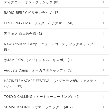
keyboard_arrow_right
ディズニー・オン・クラシック (65)
keyboard_arrow_right
RADIO BERRY ベリテンライブ (17)
keyboard_arrow_right
FEST. INAZUMA（フェストイナズマ） (58)
keyboard_arrow_right
黒フェス 白黒歌合戦 (3)
New Acoustic Camp（ニューアコースティックキャンプ）
keyboard_arrow_right
(8)
keyboard_arrow_right
@JAM EXPO（アットジャムエキスポ） (1)
keyboard_arrow_right
Augusta Camp（オーガスタキャンプ） (5)
HAZIKETEMAZARE FESTIVAL（ハジケテマザレフェスティ
keyboard_arrow_right
バル） (39)
keyboard_arrow_right
TOKYO CALLING（トーキョーコーリング） (2)
keyboard_arrow_right
SUMMER SONIC（サマーソニック） (407)