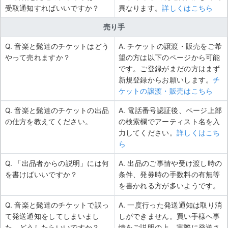
受取通知すればいいですか？
異なります。
詳しくはこちら
売り手
Q. 音楽と髭達のチケットはどう
A. チケットの譲渡・販売をご希
やって売れますか？
望の方は以下のページから可能
です。ご登録がまだの方はまず
新規登録からお願いします。
チ
ケットの譲渡・販売はこちら
Q. 音楽と髭達のチケットの出品
A. 電話番号認証後、ページ上部
の仕方を教えてください。
の検索欄でアーティスト名を入
力してください。
詳しくはこち
ら
Q. 「出品者からの説明」には何
A. 出品のご事情や受け渡し時の
を書けばいいですか？
条件、発券時の手数料の有無等
を書かれる方が多いようです。
Q. 音楽と髭達のチケットで誤っ
A. 一度行った発送通知は取り消
て発送通知をしてしまいまし
しができません。買い手様へ事
た。どうしたらいいですか？
情をご説明の上、実際に発送さ