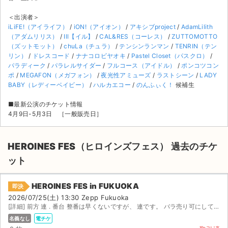
＜出演者＞
iLiFE!（アイライフ）
/
iON!（アイオン）
/
アキシブproject
/
AdamLilith
（アダムリリス）
/
Ill【イル】
/
CAL&RES（コーレス）
/
ZUTTOMOTTO
（ズットモット）
/
chuLa（チュラ）
/
テンシンランマン
/
TENRIN（テン
リン）
/
ドレスコード
/
ナナコロビヤオキ
/
Pastel Closet（パスクロ）
/
パラディーク
/
パラレルサイダー
/
フルコース（アイドル）
/
ポンコツコン
ポ
/
MEGAFON（メガフォン）
/
夜光性アミューズ
/
ラストシーン
/
LADY
BABY（レディーベイビー）
/
ハルカエコー
/
のんふぃく！
候補生
■最新公演のチケット情報
4月9日-5月3日 ［一般販売日］
HEROINES FES（ヒロインズフェス） 過去のチケ
ット
サイト情報
HEROINES FES in FUKUOKA
即決
2026/07/25(土) 13:30 Zepp Fukuoka
[詳細] 前方 連 . 番台 整番は早くないですが、 連です。 バラ売り可にしてます。
チケットジャム運営会社
名義なし
電チケ