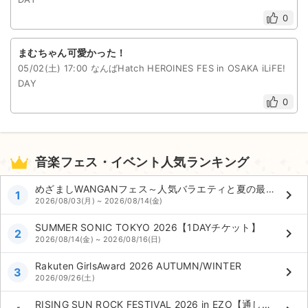
0
まむちゃん可愛かった！
05/02(土) 17:00 なんばHatch HEROINES FES in OSAKA iLiFE!
DAY
0
音楽フェス・イベント人気ランキング
めざましWANGANフェス～人気バラエティと夏の最強コラボ～
keyboard_arrow_right
1
2026/08/03(月) ~ 2026/08/14(金)
SUMMER SONIC TOKYO 2026【1DAYチケット】
keyboard_arrow_right
2
2026/08/14(金) ~ 2026/08/16(日)
Rakuten GirlsAward 2026 AUTUMN/WINTER
keyboard_arrow_right
3
2026/09/26(土)
RISING SUN ROCK FESTIVAL 2026 in EZO【通し券】