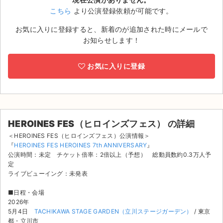
こちら
より公演登録依頼が可能です。
ライブ・コンサート（海外）
お気に入りに登録すると、新着のが追加された時にメールで
イベント
お知らせします！
スポーツ
お気に入りに登録
演劇・ミュージカル
ご利用ガイド
HEROINES FES（ヒロインズフェス） の詳細
ご利用ガイド
＜HEROINES FES（ヒロインズフェス）公演情報＞
『
HEROINES FES HEROINES 7th ANNIVERSARY
』
手数料・お支払い方法
公演時間：未定 チケット倍率：2倍以上（予想） 総動員数約0.3万人予
定
ライブビューイング：未発表
AIに質問する
■日程・会場
よくある質問
2026年
5月4日
TACHIKAWA STAGE GARDEN（立川ステージガーデン）
/ 東京
お知らせ
都・立川市