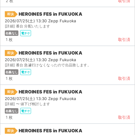
2 枚
取引済
チケットジャム利用規約
HEROINES FES in FUKUOKA
プライバシーポリシー
即決
2026/07/25(土) 13:30 Zepp Fukuoka
[詳細] 番台 分配いたします
特定商取引法に基づく表記
名義なし
電チケ
1 枚
取引済
公演登録依頼
HEROINES FES in FUKUOKA
不正転売禁止法について
即決
2026/07/25(土) 13:30 Zepp Fukuoka
[詳細] 番台 急遽行けなくなったので出品致します。
チケットジャムの取り組み
名義なし
電チケ
1 枚
取引済
音楽情報
HEROINES FES in FUKUOKA
即決
2026/07/25(土) 13:30 Zepp Fukuoka
[詳細] 〜 値下げ検討します
名義なし
電チケ
1 枚
取引済
HEROINES FES in FUKUOKA
即決