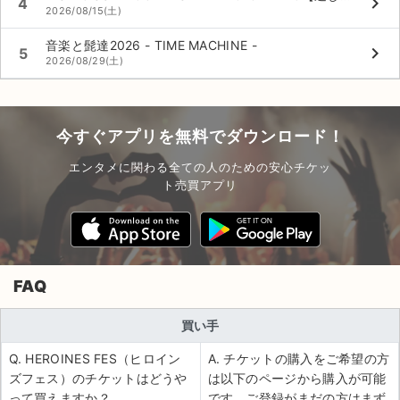
keyboard_arrow_right
4
2026/08/15(土)
音楽と髭達2026 - TIME MACHINE -
keyboard_arrow_right
5
2026/08/29(土)
今すぐアプリを無料でダウンロード！
エンタメに関わる全ての人のための安心チケッ
ト売買アプリ
FAQ
買い手
Q. HEROINES FES（ヒロイン
A. チケットの購入をご希望の方
ズフェス）のチケットはどうや
は以下のページから購入が可能
って買えますか？
です。ご登録がまだの方はまず