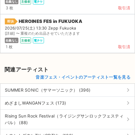
名義なし
主催者
電チケ
3 枚
取引済
HEROINES FES in FUKUOKA
即決
2026/07/25(土) 13:30 Zepp Fukuoka
[詳細] 〜 重複のため出品させていただきます
名義なし
主催者
電チケ
1 枚
取引済
関連アーティスト
音楽フェス・イベントのアーティスト一覧を見る
keyboard_arrow_right
SUMMER SONIC（サマーソニック） (396)
keyboard_arrow_right
めざましWANGANフェス (173)
Rising Sun Rock Festival（ライジングサンロックフェスティ
keyboard_arrow_right
バル） (88)