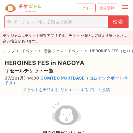
menu
ログイン
新規登録
person_add
exit_to_app
新規会員登録
ログイン
チケジャムはチケット売買アプリです。チケット価格は定価より安いまたは
チケットを探す
高い場合があります。
新着チケット
トップ
>
イベント
>
音楽フェス・イベント
>
HEROINES FES（
HEROINES FES in NAGOYA
値下げしたチケット
リセールチケット一覧
都道府県からチケットを探す
07/20(月) 14:30
COMTEC PORTBASE（コムテックボートベ
イス）
もうすぐ開催のチケット
チケットを出品する
リクエストする
口コミ投稿
チケットのリクエスト一覧
取扱チケット
ライブ・コンサート（国内）
現在公演がありません。