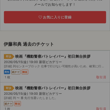
メールでお知らせします！
ライブ・コンサート（海外）
お気に入りに登録
イベント
スポーツ
演劇・ミュージカル
伊藤和典 過去のチケット
ご利用ガイド
映画『機動警察パトレイバー』初日舞台挨拶
即決
2026/05/15(金) 19:00 新宿ピカデリー
ご利用ガイド
[詳細] 列センターブロック 仕事で行けない可能性が高いため、確実に行ける方にお譲りしたいです。 レ...
男性
紙チケ
郵送
手数料・お支払い方法
1 枚
取引済
AIに質問する
映画『機動警察パトレイバー』初日舞台挨拶
即決
2026/05/15(金) 19:00 新宿ピカデリー
よくある質問
[詳細] 列 〜 番 先行当選いたしました。
紙チケ
郵送
お知らせ
1 枚
取引済