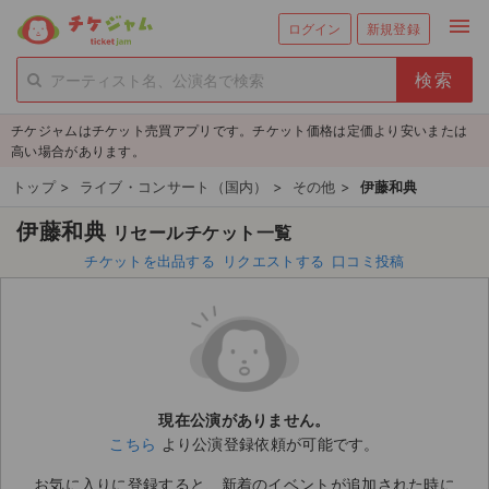
menu
ログイン
新規登録
person_add
exit_to_app
新規会員登録
ログイン
チケジャムはチケット売買アプリです。チケット価格は定価より安いまたは
チケットを探す
高い場合があります。
新着チケット
トップ
>
ライブ・コンサート（国内）
>
その他
>
伊藤和典
伊藤和典
リセールチケット一覧
値下げしたチケット
チケットを出品する
リクエストする
口コミ投稿
都道府県からチケットを探す
もうすぐ開催のチケット
チケットのリクエスト一覧
現在公演がありません。
取扱チケット
こちら
より公演登録依頼が可能です。
ライブ・コンサート（国内）
お気に入りに登録すると、新着のイベントが追加された時に