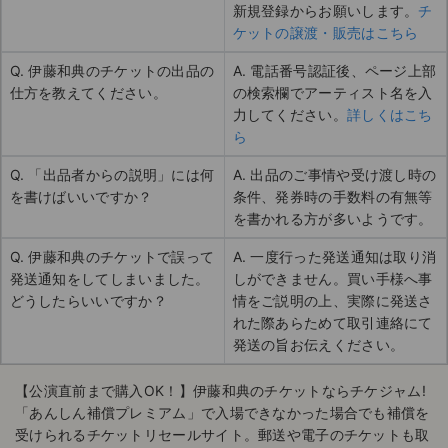
新規登録からお願いします。
チ
ケットの譲渡・販売はこちら
Q. 伊藤和典のチケットの出品の
A. 電話番号認証後、ページ上部
仕方を教えてください。
の検索欄でアーティスト名を入
力してください。
詳しくはこち
ら
Q. 「出品者からの説明」には何
A. 出品のご事情や受け渡し時の
を書けばいいですか？
条件、発券時の手数料の有無等
を書かれる方が多いようです。
Q. 伊藤和典のチケットで誤って
A. 一度行った発送通知は取り消
発送通知をしてしまいました。
しができません。買い手様へ事
どうしたらいいですか？
情をご説明の上、実際に発送さ
れた際あらためて取引連絡にて
発送の旨お伝えください。
【公演直前まで購入OK！】伊藤和典のチケットならチケジャム!
「あんしん補償プレミアム」で入場できなかった場合でも補償を
受けられるチケットリセールサイト。郵送や電子のチケットも取