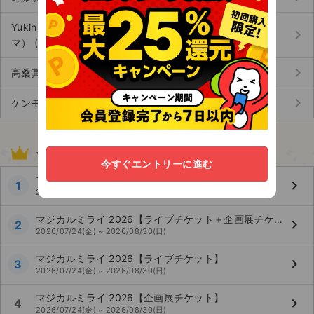
Yukihide “YT” Takiyama（ユキヒデ・ワイティー・タキヤ
keyboard_arrow_right
マ） (1)
keyboard_arrow_right
高桑真之（Lienel） (177)
keyboard_arrow_right
ケンモチヒデフミ（水曜日のカンパネラ） (44)
その他人気イベントランキング
今すぐエントリーに進む
フラガリアメモリーズ CAST LIVE 〜 Luminous Moments 〜
keyboard_arrow_right
1
2026/08/09(日)
マジカルミライ 2026【ライブチケット＋企画展チケット】
keyboard_arrow_right
2
2026/07/24(金) ~ 2026/08/30(日)
マジカルミライ 2026【ライブチケット】
keyboard_arrow_right
3
2026/07/24(金) ~ 2026/08/30(日)
マジカルミライ 2026【企画展チケット】
keyboard_arrow_right
4
2026/07/24(金) ~ 2026/08/30(日)