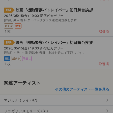
映画『機動警察パトレイバー』初日舞台挨拶
即決
2026/05/15(金) 19:00 新宿ピカデリー
[詳細] 列 ~ 番 レターパックプラス速達発送致します
紙チケ
郵送
1 枚
取引済
映画『機動警察パトレイバー』初日舞台挨拶
即決
2026/05/15(金) 19:00 新宿ピカデリー
[詳細] ～ 列 ～ 番 通路側 当日、劇場付近にて手渡しです。
男性
紙チケ
手渡し
1 枚
取引済
関連アーティスト
その他のアーティスト一覧を見る
サイト情報
keyboard_arrow_right
マジカルミライ (47)
チケットジャム運営会社
keyboard_arrow_right
フラガリアメモリーズ (31)