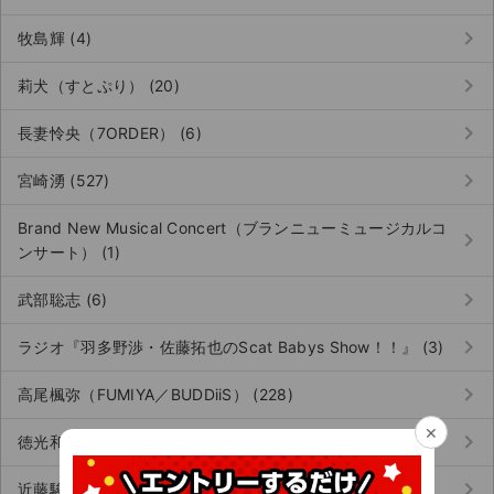
チケットジャム利用規約
keyboard_arrow_right
牧島輝 (4)
プライバシーポリシー
keyboard_arrow_right
莉犬（すとぷり） (20)
特定商取引法に基づく表記
keyboard_arrow_right
長妻怜央（7ORDER） (6)
公演登録依頼
keyboard_arrow_right
宮崎湧 (527)
不正転売禁止法について
Brand New Musical Concert（ブランニューミュージカルコ
keyboard_arrow_right
チケットジャムの取り組み
ンサート） (1)
音楽情報
keyboard_arrow_right
武部聡志 (6)
keyboard_arrow_right
ラジオ『羽多野渉・佐藤拓也のScat Babys Show！！』 (3)
keyboard_arrow_right
高尾楓弥（FUMIYA／BUDDiiS） (228)
×
keyboard_arrow_right
徳光和夫 (1)
keyboard_arrow_right
近藤駿太（Lienel） (177)