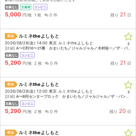
チケットジャム利用規約
名義なし
主催者
コンビニ
5,000
21
プライバシーポリシー
円/枚
1 枚
0 件
残り
日
特定商取引法に基づく表記
ルミネtheよしもと
即決
公演登録依頼
2026/08/28(金) 14:00 東京 ルミネtheよしもと
2
[詳細]
A〜C列10〜21番 かまいたち／ジャルジャル／木村祐一／ザ・パンチ／もう中学生／サルゴリラ／インポッシブル／ヘンダーソン／ビスケットブラザーズ
不正転売禁止法について
名義なし
コンビニ
5,290
21
円/枚
2 枚
0 件
残り
日
チケットジャムの取り組み
音楽情報
ルミネtheよしもと
即決
2026/08/28(金) 12:00 東京 ルミネtheよしもと
3
[詳細]
A〜B列センターブロック かまいたち／ジャルジャル／ザ・パンチ／もう中学生／サルゴリラ／インポッシブル／ヘンダーソン／ビスケットブラザーズ／他
名義なし
コンビニ
5,290
20
円/枚
2 枚
0 件
残り
日
ルミネtheよしもと
即決