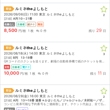
ルミネtheよしもと
即決
2026/09/06(日) 11:00 東京 ルミネtheよしもと
2
[詳細]
A列 10～21番
名義なし
主催者
紙チケ
郵送
8,500
29
円/枚
1 枚
0 件
残り
日
ルミネtheよしもと
即決
2026/08/18(火) 14:00 東京 ルミネtheよしもと
3
[詳細]
B列 13-18番
QRコードのスクショを送ります。劇場の自動発券機で紙のチケットを発券して入場してください。 公演中止以外のキャンセル不可。
女性
主催者
電チケ
10,000
11
円/枚
1 枚
0 件
残り
日
ルミネtheよしもと
即決
2026/08/28(金) 16:00 東京 ルミネtheよしもと
2
[詳細]
A列 13〜18番 連番 ※かまいたち／ジャルジャル／木村祐一／ザ・パンチ／もう中学生／サルゴリラ／インポッシブル／ヘンダーソン／ビスケットブラザーズ (予定)
コンビニ発券可能な予約番号をご連絡致します。チケット代金は、全て払い込み済みですので、追加負担はありません。。公演中止の際は、手数料等を差し引いた額をご返金致します。
名義なし
コンビニ