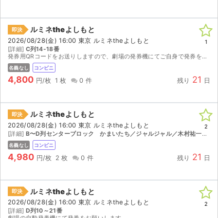
ルミネtheよしもと
即決
2026/08/28(金) 16:00 東京 ルミネtheよしもと
1
[詳細]
C列14-18番
発券用QRコードをお送りしますので、劇場の発券機にてご自身で発券をお願いします。
名義なし
コンビニ
4,800
21
円/枚
1 枚
0 件
残り
日
ルミネtheよしもと
即決
2026/08/28(金) 16:00 東京 ルミネtheよしもと
2
[詳細]
B〜D列センターブロック かまいたち／ジャルジャル／木村祐一／ザ・パンチ／もう中学生／サルゴリラ／インポッシブル／ヘンダーソン／ビスケットブラザーズ
名義なし
コンビニ
4,980
21
円/枚
2 枚
0 件
残り
日
サイト情報
ルミネtheよしもと
即決
チケットジャム運営会社
2026/08/28(金) 16:00 東京 ルミネtheよしもと
2
[詳細]
D列10～21番
劇場の自動発券機にて発券をお願いします