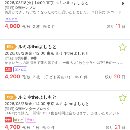
2026/08/18(火) 14:00 東京 ルミネtheよしもと
9
[詳細]
D列センブロ
ライブ・コンサート（海外）
急用ができ、行けなくなったので出品いたしました。 ３日前にQRコードを送付しますので、自動発券機にて発券してください。 こちら連番のチケットとなります。バラ売り不可です。よろしくお願いいたします。
コンビニ
イベント
4,000
11
円/枚
2 枚
0 件
残り
日
スポーツ
ルミネtheよしもと
即決
演劇・ミュージカル
2026/08/28(金) 12:00 東京 ルミネtheよしもと
1
[詳細]
B列8番、9番
かまいたちの出演日で前の席です。 一般大人1枚と小学生以下1枚のセットになります。 行けなくなってしまったお譲りします。 引換票番号おつたえしますので、ファミリーマートにて発券をお願いいたします。
ご利用ガイド
女性
コンビニ
4,200
20
ご利用ガイド
円/枚
2 枚
（子ども券あり）
0 件
残り
日
手数料・お支払い方法
ルミネtheよしもと
即決
AIに質問する
2026/08/28(金) 14:00 東京 ルミネtheよしもと
1
[詳細]
G列センターブロック
FANYにて購入。 開場13:30 集合時間は合わせます。 かまいたち／ジャルジャル／木村祐一／ザ・パンチ／もう中学生／サルゴリラ／インポッシブル／ヘンダーソン／ビスケットブラザーズ
よくある質問
女性
紙チケ
手渡し
4,700
21
お知らせ
円/枚
1 枚
0 件
残り
日