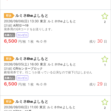
ルミネtheよしもと
即決
2026/09/06(日) 13:30 東京 ルミネtheよしもと
2
[詳細]
A列12〜19
発券用のQRコードをお送りします。
名義なし
コンビニ
6,500
30
円/枚
1 枚
0 件
残り
日
ルミネtheよしもと
即決
2026/09/05(土) 16:00 東京 ルミネtheよしもと
1
[詳細]
C列センターブロック
劇場発券です。行こうか迷っている公演なので値下げはしません
名義なし
コンビニ
6,500
29
円/枚
1 枚
0 件
残り
日
ルミネtheよしもと
即決
2026/09/06(日) 11:00 東京 ルミネtheよしもと
2