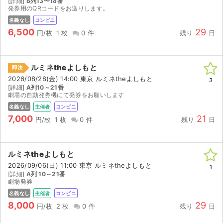
[詳細]
B列13〜18番
発券用のQRコードをお送りします。
名義なし
コンビニ
6,500
29
円/枚
1 枚
0 件
残り
日
ルミネtheよしもと
即決
2026/08/28(金) 14:00 東京 ルミネtheよしもと
3
[詳細]
A列10～21番
劇場の自動発券機にて発券をお願いします
名義なし
主催者
コンビニ
7,000
21
円/枚
1 枚
0 件
残り
日
ルミネtheよしもと
2026/09/06(日) 11:00 東京 ルミネtheよしもと
1
[詳細]
A列 10～21番
劇場発券
名義なし
主催者
コンビニ
8,000
29
円/枚
2 枚
0 件
残り
日