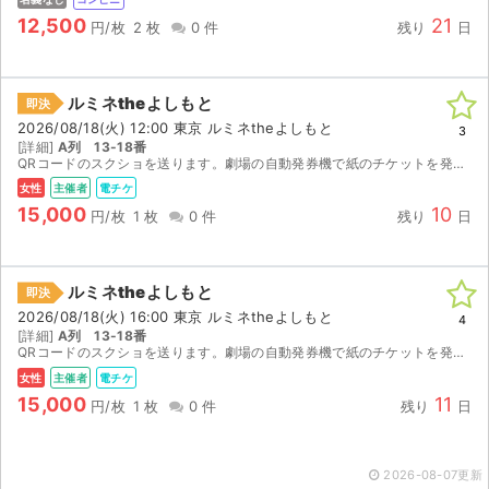
12,500
21
円/枚
2 枚
0 件
残り
日
ルミネtheよしもと
即決
2026/08/18(火) 12:00 東京 ルミネtheよしもと
3
[詳細]
A列 13-18番
QRコードのスクショを送ります。劇場の自動発券機で紙のチケットを発券して入場してください。 公演中止以外のキャンセル不可。
女性
主催者
電チケ
15,000
10
円/枚
1 枚
0 件
残り
日
ルミネtheよしもと
即決
2026/08/18(火) 16:00 東京 ルミネtheよしもと
4
[詳細]
A列 13-18番
QRコードのスクショを送ります。劇場の自動発券機で紙のチケットを発券して入場してください。 公演中止以外のキャンセル不可。
女性
主催者
電チケ
15,000
11
円/枚
1 枚
0 件
残り
日
2026-08-07更新