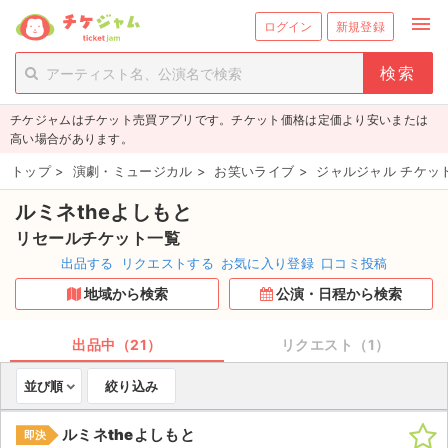
menu
ログイン
新規登録
person_add
exit_to_app
新規会員登録
ログイン
チケジャムはチケット売買アプリです。チケット価格は定価より安いまたは
チケットを探す
高い場合があります。
新着チケット
トップ
>
演劇・ミュージカル
>
お笑いライブ
>
ジャルジャル チケッ
ルミネtheよしもと
値下げしたチケット
リセールチケット一覧
都道府県からチケットを探す
出品する
リクエストする
お気に入り登録
口コミ投稿
地域から検索
公演・日程から検索
もうすぐ開催のチケット
チケットのリクエスト一覧
出品中（21）
リクエスト（1）
並び順
絞り込み
取扱チケット
ルミネtheよしもと
即決
ライブ・コンサート（国内）