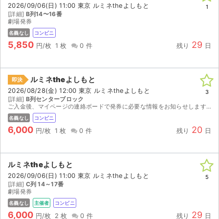
2026/09/06(日) 11:00 東京 ルミネtheよしもと
1
[詳細]
B列14〜16番
劇場発券
名義なし
コンビニ
5,850
29
円/枚
1 枚
0 件
残り
日
ルミネtheよしもと
即決
2026/08/28(金) 12:00 東京 ルミネtheよしもと
3
[詳細]
B列センターブロック
ご入金後、マイページの連絡ボードで発券に必要な情報をお知らせします。 発券期間内に劇場設置の自動発券機にてチケットを発券してください。
名義なし
コンビニ
6,000
20
円/枚
1 枚
0 件
残り
日
ルミネtheよしもと
2026/09/06(日) 11:00 東京 ルミネtheよしもと
5
[詳細]
C列 14～17番
劇場発券
名義なし
主催者
コンビニ
6,000
29
円/枚
2 枚
0 件
残り
日