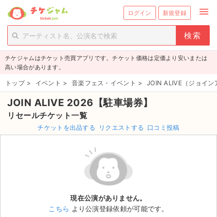
menu
ログイン
新規登録
person_add
exit_to_app
新規会員登録
ログイン
チケジャムはチケット売買アプリです。チケット価格は定価より安いまたは
チケットを探す
高い場合があります。
新着チケット
トップ
>
イベント
>
音楽フェス・イベント
>
JOIN ALIVE（ジョ
JOIN ALIVE 2026【駐車場券】
値下げしたチケット
リセールチケット一覧
都道府県からチケットを探す
チケットを出品する
リクエストする
口コミ投稿
もうすぐ開催のチケット
チケットのリクエスト一覧
取扱チケット
現在公演がありません。
こちら
より公演登録依頼が可能です。
ライブ・コンサート（国内）