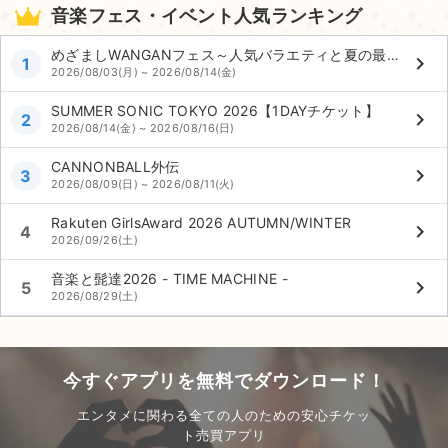
音楽フェス・イベント人気ランキング
めざましWANGANフェス～人気バラエティと夏の最強コラボ～
keyboard_arrow_right
1
2026/08/03(月) ~ 2026/08/14(金)
SUMMER SONIC TOKYO 2026【1DAYチケット】
keyboard_arrow_right
2
2026/08/14(金) ~ 2026/08/16(日)
CANNONBALL外伝
keyboard_arrow_right
3
2026/08/09(日) ~ 2026/08/11(火)
Rakuten GirlsAward 2026 AUTUMN/WINTER
keyboard_arrow_right
4
2026/09/26(土)
音楽と髭達2026 - TIME MACHINE -
keyboard_arrow_right
5
2026/08/29(土)
今すぐアプリを無料でダウンロード！
エンタメに関わる全ての人のための安心チケッ
ト売買アプリ