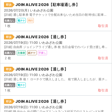
チケットジャム利用規約
JOIN ALIVE 2026【駐車場通し券】
即決
2026/07/20(月) いわみざわ公園
プライバシーポリシー
[詳細] 通し駐車券 電子チケットで分配出来ないため当日の朝 時頃に駐車場付近で待ち合わせをして入場時...
名義なし
電チケ
同行
特定商取引法に基づく表記
1 枚
取引済
公演登録依頼
JOIN ALIVE 2026【通し券】
即決
2026/07/19(日) 11:00 いわみざわ公園
不正転売禁止法について
[詳細] 自由席 ジョインアライブ通し券 枚 当日会場でのバンド受け渡し希望です その他質問等があれば受...
名義なし
主催者
紙チケ
手渡し
チケットジャムの取り組み
2 枚
取引済
音楽情報
JOIN ALIVE 2026【通し券】
即決
2026/07/19(日) 11:00 いわみざわ公園
[詳細] 通し券 枚！ ローチケで購入しました。 枚で購入しましたが、親チケッ...
名義なし
電チケ
1 枚
取引済
JOIN ALIVE 2026【通し券】
即決
2026/07/19(日) 11:00 いわみざわ公園
[詳細] 時 分から 分の間にローズエントランス付近でのリストバンドお渡しになります。同行者が急...