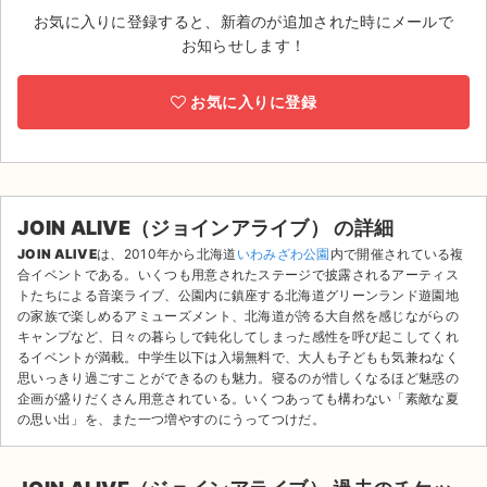
お気に入りに登録すると、新着のが追加された時にメールで
ライブ・コンサート（海外）
お知らせします！
イベント
お気に入りに登録
スポーツ
演劇・ミュージカル
JOIN ALIVE（ジョインアライブ） の詳細
ご利用ガイド
JOIN ALIVE
は、2010年から北海道
いわみざわ公園
内で開催されている複
合イベントである。いくつも用意されたステージで披露されるアーティス
ご利用ガイド
トたちによる音楽ライブ、公園内に鎮座する北海道グリーンランド遊園地
の家族で楽しめるアミューズメント、北海道が誇る大自然を感じながらの
手数料・お支払い方法
キャンプなど、日々の暮らしで鈍化してしまった感性を呼び起こしてくれ
るイベントが満載。中学生以下は入場無料で、大人も子どもも気兼ねなく
思いっきり過ごすことができるのも魅力。寝るのが惜しくなるほど魅惑の
AIに質問する
企画が盛りだくさん用意されている。いくつあっても構わない「素敵な夏
の思い出」を、また一つ増やすのにうってつけだ。
よくある質問
お知らせ