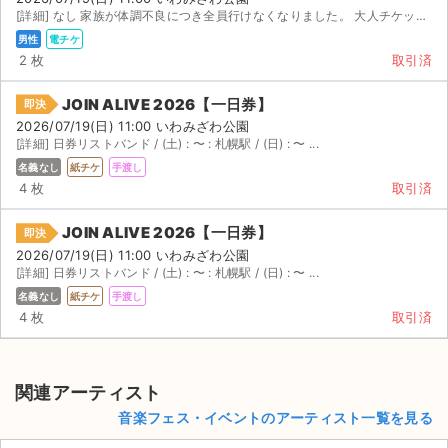
[詳細] なし 家族が体調不良につき全員行けなくなりました。 大人チケット 枚。うち 枚は子供入場券つい...
男性
電チケ
2 枚
取引済
JOIN ALIVE 2026【一日券】
即決
2026/07/19(日) 11:00 いわみざわ公園
[詳細] 日券リストバンド / (土) : 〜 : 札幌駅 / (日) : 〜 ...
名義なし
紙チケ
手渡し
4 枚
取引済
JOIN ALIVE 2026【一日券】
即決
2026/07/19(日) 11:00 いわみざわ公園
[詳細] 日券リストバンド / (土) : 〜 : 札幌駅 / (日) : 〜 ...
名義なし
紙チケ
手渡し
4 枚
取引済
関連アーティスト
音楽フェス・イベントのアーティスト一覧を見る