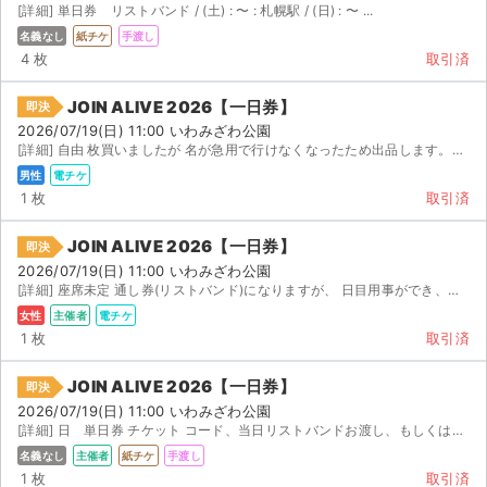
[詳細] 単日券 リストバンド / (土) : 〜 : 札幌駅 / (日) : 〜 ...
名義なし
紙チケ
手渡し
4 枚
取引済
JOIN ALIVE 2026【一日券】
即決
2026/07/19(日) 11:00 いわみざわ公園
[詳細] 自由 枚買いましたが 名が急用で行けなくなったため出品します。ローチケより同行者指定で分配します。
男性
電チケ
1 枚
取引済
JOIN ALIVE 2026【一日券】
即決
2026/07/19(日) 11:00 いわみざわ公園
[詳細] 座席未定 通し券(リストバンド)になりますが、 日目用事ができ、行けなくなりました。 ...
女性
主催者
電チケ
1 枚
取引済
JOIN ALIVE 2026【一日券】
即決
2026/07/19(日) 11:00 いわみざわ公園
[詳細] 日 単日券 チケット コード、当日リストバンドお渡し、もしくはスマホを一時的にお貸しして...
名義なし
主催者
紙チケ
手渡し
1 枚
取引済