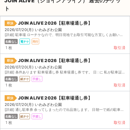
JOIN ALIVE（ジョインアライブ） 過去のチケッ
ト
JOIN ALIVE 2026【駐車場通し券】
即決
2026/07/20(月) いわみざわ公園
[詳細] 駐車場 ローチケなので、明日現地でお取引可能な方宜しくお願いいたします。
名義なし
電チケ
同行
1 枚
取引済
JOIN ALIVE 2026【駐車場通し券】
即決
2026/07/20(月) いわみざわ公園
[詳細] 条件あります 駐車場通し券 駐車場通し券です。 日 : に 私が駐車証と引換します...
名義なし
紙チケ
手渡し
1 枚
取引済
JOIN ALIVE 2026【駐車場通し券】
即決
2026/07/20(月) いわみざわ公園
サイト情報
[詳細] 通し駐車券 余ってしまったので出品致します。 日朝一で紙の駐車券と交換しますので 時 ...
名義なし
紙チケ
手渡し
チケットジャム運営会社
1 枚
取引済