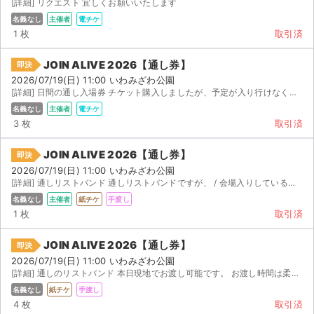
[詳細] リクエスト 宜しくお願いいたします
名義なし
主催者
電チケ
1 枚
取引済
JOIN ALIVE 2026【通し券】
即決
2026/07/19(日) 11:00 いわみざわ公園
[詳細] 日間の通し入場券 チケット購入しましたが、予定が入り行けなくなってしまったため出品いたします...
名義なし
主催者
電チケ
3 枚
取引済
JOIN ALIVE 2026【通し券】
即決
2026/07/19(日) 11:00 いわみざわ公園
[詳細] 通しリストバンド 通しリストバンドですが、 / 会場入りしているので、今日会場付近で打合せの...
名義なし
主催者
紙チケ
手渡し
1 枚
取引済
JOIN ALIVE 2026【通し券】
即決
2026/07/19(日) 11:00 いわみざわ公園
[詳細] 通しのリストバンド 本日現地でお渡し可能です。 お渡し時間は柔軟に対応します。 よろしくお願...
名義なし
紙チケ
手渡し
4 枚
取引済