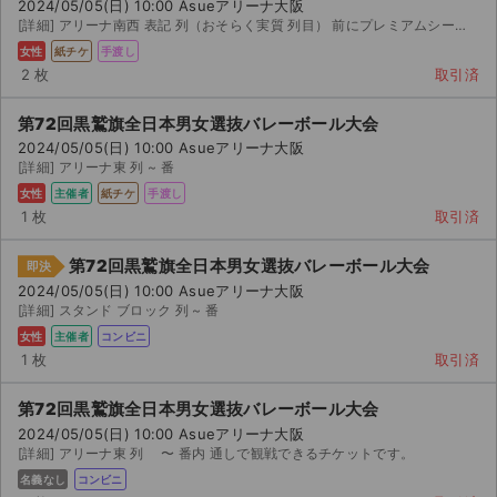
2024/05/05(日) 10:00 Asueアリーナ大阪
[詳細] アリーナ南西 表記 列（おそらく実質 列目） 前にプレミアムシートなし ジェイテクトスタート側...
女性
紙チケ
手渡し
2 枚
取引済
第72回黒鷲旗全日本男女選抜バレーボール大会
2024/05/05(日) 10:00 Asueアリーナ大阪
[詳細] アリーナ東 列 ~ 番
女性
主催者
紙チケ
手渡し
1 枚
取引済
第72回黒鷲旗全日本男女選抜バレーボール大会
即決
2024/05/05(日) 10:00 Asueアリーナ大阪
[詳細] スタンド ブロック 列 ~ 番
女性
主催者
コンビニ
1 枚
取引済
第72回黒鷲旗全日本男女選抜バレーボール大会
2024/05/05(日) 10:00 Asueアリーナ大阪
[詳細] アリーナ東 列 〜 番内 通しで観戦できるチケットです。
名義なし
コンビニ