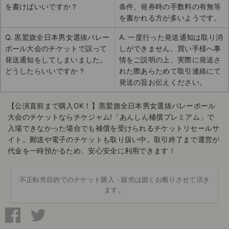
を書けばいいですか？
条件、発券時の手数料の有無等
を書かれる方が多いようです。
Q. 黒鷲旗全日本男女選抜バレー
A. 一度行った発送通知は取り消
ボール大会のチケットで誤って
しができません。買い手様へ事
発送通知をしてしまいました。
情をご説明の上、実際に発送さ
どうしたらいいですか？
れた際あらためて取引連絡にて
発送の旨お伝えください。
【公演直前まで購入OK！】黒鷲旗全日本男女選抜バレーボール
大会のチケットならチケジャム!「あんしん補償プレミアム」で
入場できなかった場合でも補償を受けられるチケットリセールサ
イト。郵送や電子のチケットも取り扱い中。取引終了まで運営が
代金を一時預かるため、安心安全に利用できます！
不正転売目的でのチケット購入・販売は固くお断りさせて頂き
ます。