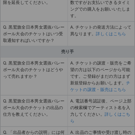
限を延長してください。
数ですがお支払いできるタイミ
ングでの購入をお願いいたしま
す。
Q. 黒鷲旗全日本男女選抜バレー
A. チケットの発送方法によって
ボール大会のチケットはいつ受
異なります。
詳しくはこちら
取通知すればいいですか？
売り手
Q. 黒鷲旗全日本男女選抜バレー
A. チケットの譲渡・販売をご希
ボール大会のチケットはどうや
望の方は以下のページから可能
って売れますか？
です。ご登録がまだの方はまず
新規登録からお願いします。
チ
ケットの譲渡・販売はこちら
Q. 黒鷲旗全日本男女選抜バレー
A. 電話番号認証後、ページ上部
ボール大会のチケットの出品の
の検索欄でアーティスト名を入
仕方を教えてください。
力してください。
詳しくはこち
ら
Q. 「出品者からの説明」には何
A. 出品のご事情や受け渡し時の