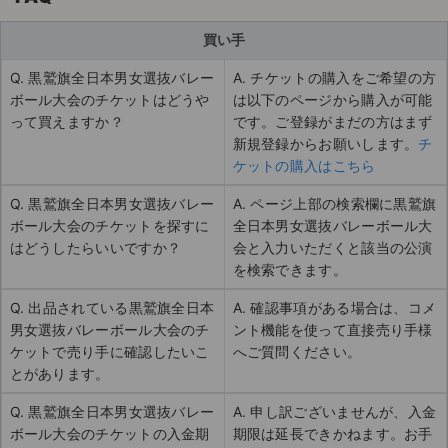
買い手
Q. 黒鷲旗全日本男女選抜バレー
A. チケットの購入をご希望の方
ボール大会のチケットはどうや
は以下のページから購入が可能
って買えますか？
です。ご登録がまだの方はまず
新規登録からお願いします。
チ
ケットの購入はこちら
Q. 黒鷲旗全日本男女選抜バレー
A. ページ上部の検索欄に黒鷲旗
ボール大会のチケットを探すに
全日本男女選抜バレーボール大
はどうしたらいいですか？
会と入力いただくと該当の公演
を検索できます。
Q. 出品されている黒鷲旗全日本
A. 確認事項がある場合は、コメ
男女選抜バレーボール大会のチ
ント機能を使って直接売り手様
ケットで売り手に確認したいこ
へご質問ください。
とがあります。
Q. 黒鷲旗全日本男女選抜バレー
A. 申し訳ございませんが、入金
ボール大会のチケットの入金期
期限は延長できかねます。お手