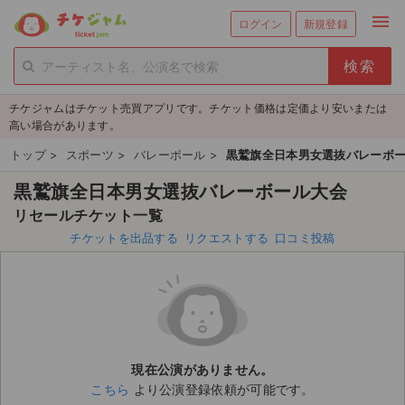
menu
ログイン
新規登録
person_add
exit_to_app
新規会員登録
ログイン
チケジャムはチケット売買アプリです。チケット価格は定価より安いまたは
チケットを探す
高い場合があります。
新着チケット
トップ
>
スポーツ
>
バレーボール
>
黒鷲旗全日本男女選抜バレーボ
黒鷲旗全日本男女選抜バレーボール大会
値下げしたチケット
リセールチケット一覧
都道府県からチケットを探す
チケットを出品する
リクエストする
口コミ投稿
もうすぐ開催のチケット
チケットのリクエスト一覧
取扱チケット
現在公演がありません。
こちら
より公演登録依頼が可能です。
ライブ・コンサート（国内）