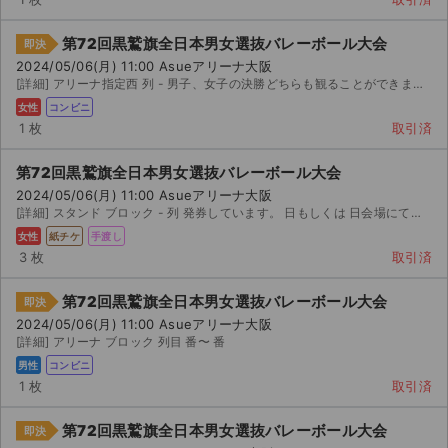
第72回黒鷲旗全日本男女選抜バレーボール大会
即決
2024/05/06(月) 11:00 Asueアリーナ大阪
[詳細] アリーナ指定西 列 - 男子、女子の決勝どちらも観ることができます。
女性
コンビニ
1 枚
取引済
第72回黒鷲旗全日本男女選抜バレーボール大会
2024/05/06(月) 11:00 Asueアリーナ大阪
[詳細] スタンド ブロック - 列 発券しています。 日もしくは 日会場にて手渡しします。
女性
紙チケ
手渡し
3 枚
取引済
第72回黒鷲旗全日本男女選抜バレーボール大会
即決
2024/05/06(月) 11:00 Asueアリーナ大阪
[詳細] アリーナ ブロック 列目 番〜 番
男性
コンビニ
1 枚
取引済
第72回黒鷲旗全日本男女選抜バレーボール大会
即決