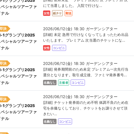
M-1グランプリ2025
にて当選しました。 入院で行けな...
スペシャルツアーファ
イナル
女性
紙チケ
郵送
即決
2026/06/12(金) 18:30 ガーデンシアター
[詳細] 未定 急用で行けなくなってしまったため出品
M-1グランプリ2025
いたします。 プレミアム 次当選のチケットにな...
スペシャルツアーファ
イナル
女性
コンビニ
即決
2026/06/12(金) 18:30 ガーデンシアター
[詳細] 発券期間前のため未定 プレミアム一次先行当
M-1グランプリ2025
選分となります。取引成立後、ファミマ発券番号...
スペシャルツアーファ
イナル
名義なし
主催者
コンビニ
2026/06/12(金) 18:30 ガーデンシアター
即決
[詳細] チケット発券前のため不明 体調不良のため在
M-1グランプリ2025
宅を余儀なくしており、チケットをお譲りさせて頂
スペシャルツアーファ
きたい...
イナル
名義なし
コンビニ