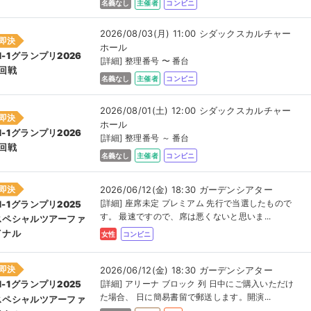
名義なし
主催者
コンビニ
2026/08/03(月) 11:00 シダックスカルチャー
即決
ホール
M-1グランプリ2026
[詳細] 整理番号 〜 番台
1回戦
名義なし
主催者
コンビニ
2026/08/01(土) 12:00 シダックスカルチャー
即決
ホール
M-1グランプリ2026
[詳細] 整理番号 ～ 番台
1回戦
名義なし
主催者
コンビニ
即決
2026/06/12(金) 18:30 ガーデンシアター
[詳細] 座席未定 プレミアム 先行で当選したもので
M-1グランプリ2025
す。 最速ですので、席は悪くないと思いま...
スペシャルツアーファ
イナル
女性
コンビニ
即決
2026/06/12(金) 18:30 ガーデンシアター
[詳細] アリーナ ブロック 列 日中にご購入いただけ
M-1グランプリ2025
た場合、 日に簡易書留で郵送します。開演...
スペシャルツアーファ