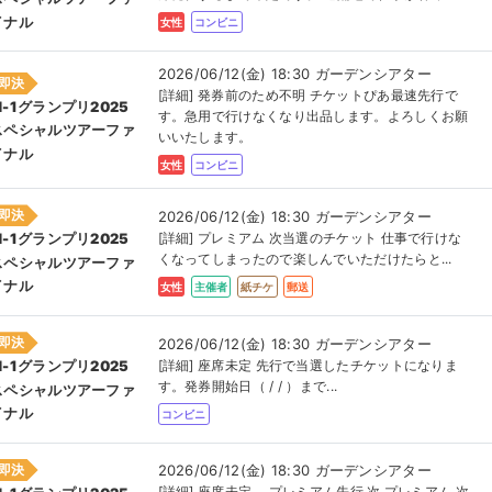
イナル
女性
コンビニ
2026/06/12(金) 18:30 ガーデンシアター
即決
[詳細] 発券前のため不明 チケットぴあ最速先行で
M-1グランプリ2025
す。急用で行けなくなり出品します。よろしくお願
スペシャルツアーファ
いいたします。
イナル
女性
コンビニ
即決
2026/06/12(金) 18:30 ガーデンシアター
[詳細] プレミアム 次当選のチケット 仕事で行けな
M-1グランプリ2025
くなってしまったので楽しんでいただけたらと...
スペシャルツアーファ
イナル
女性
主催者
紙チケ
郵送
即決
2026/06/12(金) 18:30 ガーデンシアター
[詳細] 座席未定 先行で当選したチケットになりま
M-1グランプリ2025
す。発券開始日（ / / ）まで...
スペシャルツアーファ
イナル
コンビニ
即決
2026/06/12(金) 18:30 ガーデンシアター
[詳細] 座席未定 プレミアム先行 次 プレミアム 次