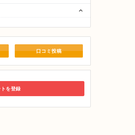
keyboard_arrow_up
口コミ投稿
ートを登録