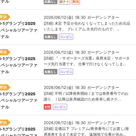
イナル
名義なし
紙チケ
郵送
即決
2026/06/12(金) 18:30 ガーデンシアター
[詳細] 未定 予定が合わなくなってしまったため出品
M-1グランプリ2025
いたします。 プレミアム 次先行のもので、...
スペシャルツアーファ
イナル
名義なし
コンビニ
即決
2026/06/12(金) 18:30 ガーデンシアター
[詳細] 『 - サポーターズ当選』座席未定 - サポータ
M-1グランプリ2025
ーズ先行当選です。 仕事で行けなくなってしま...
スペシャルツアーファ
イナル
名義なし
コンビニ
即決
2026/06/12(金) 18:30 ガーデンシアター
[詳細] 不明 / 以降発券開始 / までは発券番号でのお
M-1グランプリ2025
譲り、 / 以降は座席確認のため発券し紙チケ...
スペシャルツアーファ
イナル
女性
コンビニ
即決
2026/06/12(金) 18:30 ガーデンシアター
[詳細] 定価以下 プレミアム/発券番号にてお渡し/座
M-1グランプリ2025
席発券するまで未定です。 遠隔地で仕事が休み...
スペシャルツアーファ