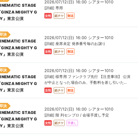
2026/07/12(日) 16:00 シアター1010
INEMATIC STAGE
[詳細] 専用
GINZA MIGHTY G
女性
紙チケ
郵送
UY』東京公演
即決
2026/07/12(日) 16:00 シアター1010
INEMATIC STAGE
[詳細] 座席未定 発券番号毎のお譲り
GINZA MIGHTY G
女性
紙チケ
郵送
UY』東京公演
即決
2026/07/12(日) 16:00 シアター1010
[詳細] 様専用 ファンクラブ先行 【注意事項】 公演
INEMATIC STAGE
が中止となった場合のみ、手数料を差し引いた...
GINZA MIGHTY G
UY』東京公演
女性
紙チケ
郵送
即決
2026/07/12(日) 16:00 シアター1010
INEMATIC STAGE
[詳細] 階 列センブロ / 会場手渡し予定
GINZA MIGHTY G
女性
紙チケ
手渡し
UY』東京公演