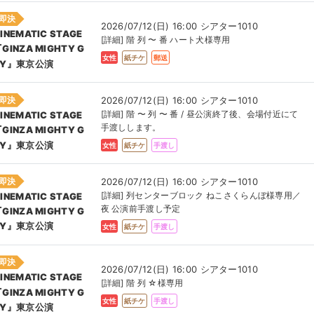
即決
2026/07/12(日) 16:00 シアター1010
INEMATIC STAGE
[詳細] 階 列 〜 番 ハート犬様専用
GINZA MIGHTY G
女性
紙チケ
郵送
UY』東京公演
即決
2026/07/12(日) 16:00 シアター1010
[詳細] 階 〜 列 〜 番 / 昼公演終了後、会場付近にて
INEMATIC STAGE
手渡しします。
GINZA MIGHTY G
UY』東京公演
女性
紙チケ
手渡し
即決
2026/07/12(日) 16:00 シアター1010
[詳細] 列センターブロック ねこさくらんぼ様専用／
INEMATIC STAGE
夜 公演前手渡し予定
GINZA MIGHTY G
UY』東京公演
女性
紙チケ
手渡し
即決
2026/07/12(日) 16:00 シアター1010
INEMATIC STAGE
[詳細] 階 列 ☆様専用
GINZA MIGHTY G
女性
紙チケ
手渡し
UY』東京公演