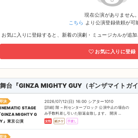
現在公演がありません
こちら
より公演登録依頼が可
お気に入りに登録すると、新着の演劇・ミュージカルが追加
お気に入りに登録
舞台『GINZA MIGHTY GUY（ギンザマイト
即決
2026/07/12(日) 16:00 シアター1010
[詳細] 階 ~ 列センターブロック 公演中止の場合の
INEMATIC STAGE
み手数料差し引いた額返金致します。 開演 ...
GINZA MIGHTY G
UY』東京公演
女性
紙チケ
手渡し
即決