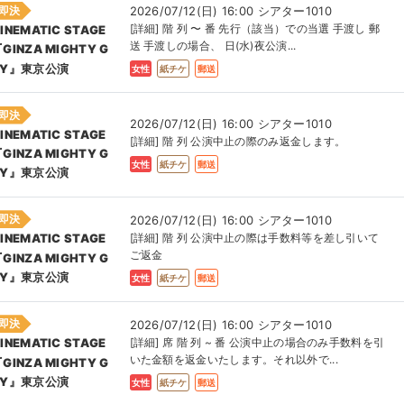
即決
2026/07/12(日) 16:00 シアター1010
[詳細] 階 列 〜 番 先行（該当）での当選 手渡し 郵
INEMATIC STAGE
送 手渡しの場合、 日(水)夜公演...
GINZA MIGHTY G
UY』東京公演
女性
紙チケ
郵送
即決
2026/07/12(日) 16:00 シアター1010
INEMATIC STAGE
[詳細] 階 列 公演中止の際のみ返金します。
GINZA MIGHTY G
女性
紙チケ
郵送
UY』東京公演
即決
2026/07/12(日) 16:00 シアター1010
[詳細] 階 列 公演中止の際は手数料等を差し引いて
INEMATIC STAGE
ご返金
GINZA MIGHTY G
UY』東京公演
女性
紙チケ
郵送
即決
2026/07/12(日) 16:00 シアター1010
[詳細] 席 階 列 ~ 番 公演中止の場合のみ手数料を引
INEMATIC STAGE
いた金額を返金いたします。それ以外で...
GINZA MIGHTY G
UY』東京公演
女性
紙チケ
郵送